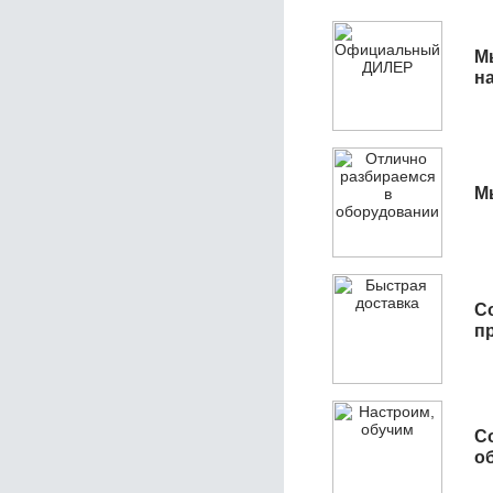
М
н
М
С
п
С
об