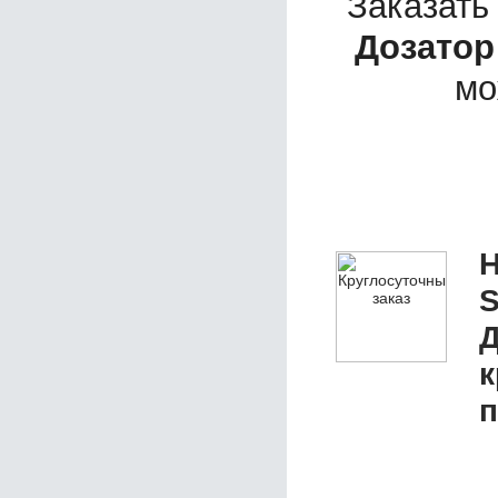
Заказать
Дозатор
мо
Н
S
Д
к
п