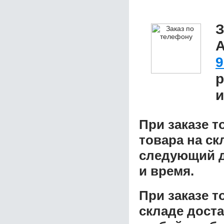
З
A
9
р
и
При заказе т
товара на ск
следующий д
и время.
При заказе 
складе доста