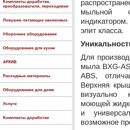
распростран
Комплекты доработки,
преобразователи, переходники
мыльной с
индикатором
Ловушки летающих насекомых
элит класса.
Уборочное оборудование
Уникальност
Оборудование для кухни
Для производ
АРХИВ
мыла BXG-ASD
ABS, отлича
Расходные материалы
Верхняя крыш
Оборудование для дома
визуально к
моющей жидко
Услуги
и универса
Комплекты доработки
возможное про