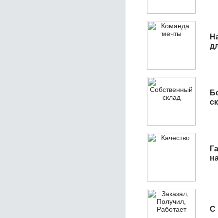
Н
д
Б
с
Га
н
С