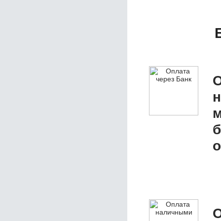
О
б
о
О