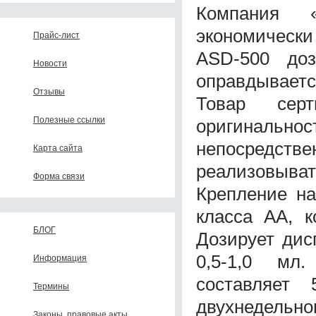
Компания «
экономически
Прайс-лист
ASD-500 доз
Новости
оправдываетс
Отзывы
Товар серт
Полезные ссылки
оригинальн
непосредств
Карта сайта
реализовыв
Форма связи
Крепление на
класса АА, к
БЛОГ
Дозирует дис
0,5-1,0 мл.
Информация
составляет
Термины
двухнедельно
Законы, правовые акты