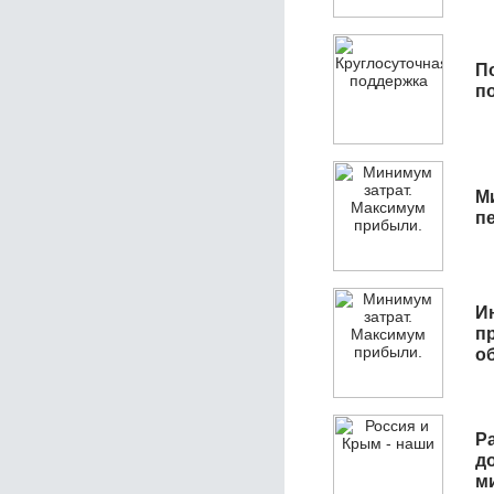
П
п
М
п
И
п
о
Р
д
м