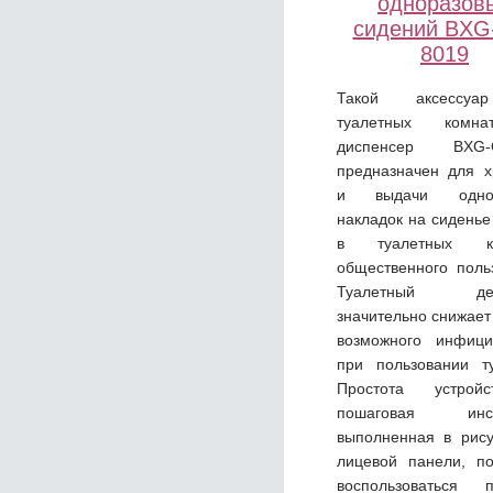
одноразов
сидений BXG
8019
Такой аксессу
туалетных комна
диспенсер BXG-C
предназначен для х
и выдачи однор
накладок на сиденье
в туалетных ко
общественного поль
Туалетный дер
значительно снижает
возможного инфици
при пользовании ту
Простота устрой
пошаговая инстр
выполненная в рису
лицевой панели, по
воспользоваться п