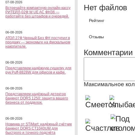
07-08-2026
Нет файлов
Встречайте компактную онлайн-кассу
РИТЕЙЛ-02Ф W UE AC ФН36 —
работайте без штрафов и очередей.
Рейтинг
06-08-2026
Отзывы
АТОЛ 27Ф Черный Без ФН поступил в
продажу — экономьте на фискальном
накопителе.
Комментарии 
06-08-2026
Представляем надёжную сушилку для
рук Puff-8828W для офисов и кафе.
Максимальное кол
06-08-2026
Представляем надёжный детектор
банкнот DORS 1250: защита вашего
бизнеса от подделок.
06-08-2026
Новинка от STiMart: надёжный счётчик
банкнот DORS CT1040UM для
быстрого и точного подсчёта