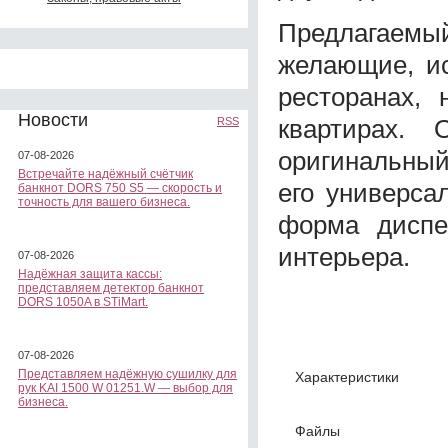
Предлагаем
желающие, ис
ресторанах,
Новости
квартирах.
RSS
оригинальный
07-08-2026
Встречайте надёжный счётчик
его универса
банкнот DORS 750 S5 — скорость и
точность для вашего бизнеса.
форма диспе
интерьера.
07-08-2026
Надёжная защита кассы:
представляем детектор банкнот
DORS 1050A в STiMart.
07-08-2026
Представляем надёжную сушилку для
Характеристики
рук KAI 1500 W 01251.W — выбор для
бизнеса.
Файлы