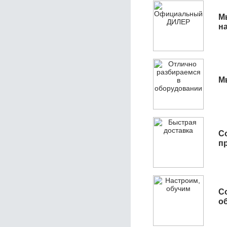
М
н
М
С
п
С
об