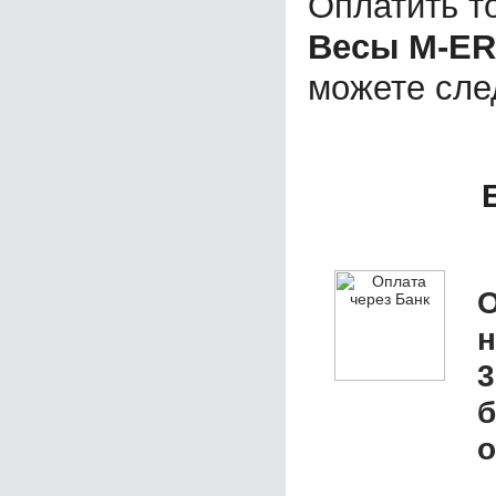
Оплатить т
Весы M-ER
можете сл
О
3
б
о