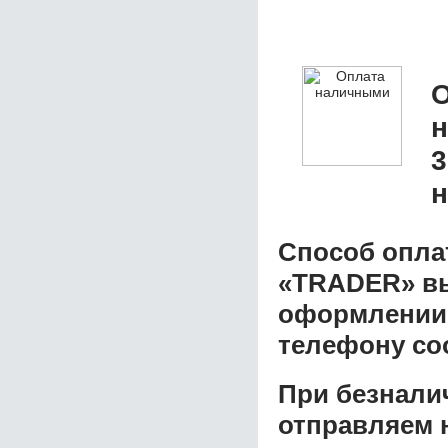
О
3
н
Способ опла
«TRADER»
вы
оформлении з
телефону со
При безнали
отправляем н