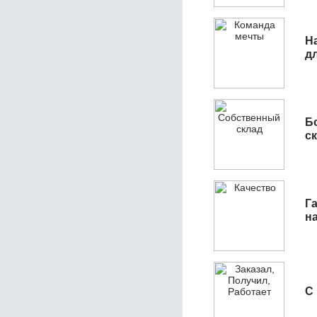
Н
д
Б
с
Га
н
С