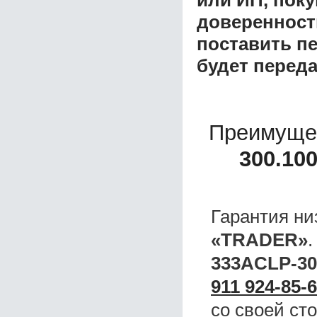
или ИП, пок
доверенност
поставить пе
будет перед
Преимуще
300.10
Гарантия ни
«TRADER»
333ACLP-30
911 924-85-
со своей ст