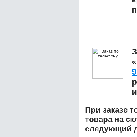
п
З
9
р
и
При заказе т
товара на ск
следующий д