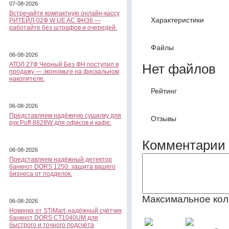
07-08-2026
Встречайте компактную онлайн-кассу
Характеристики
РИТЕЙЛ-02Ф W UE AC ФН36 —
работайте без штрафов и очередей.
Файлы
06-08-2026
АТОЛ 27Ф Черный Без ФН поступил в
Нет файлов
продажу — экономьте на фискальном
накопителе.
Рейтинг
06-08-2026
Представляем надёжную сушилку для
Отзывы
рук Puff-8828W для офисов и кафе.
Комментарии 
06-08-2026
Представляем надёжный детектор
банкнот DORS 1250: защита вашего
бизнеса от подделок.
Максимальное кол
06-08-2026
Новинка от STiMart: надёжный счётчик
банкнот DORS CT1040UM для
быстрого и точного подсчёта