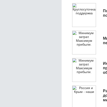
П
п
М
п
И
п
о
Р
д
м