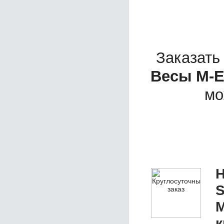
Заказать
Весы M-E
мо
Н
S
M
к