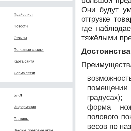
большой пред
Они будут ум
Прайс-лист
отгрузке тов
где наблюдае
Новости
тяжёлыми пр
Отзывы
Достоинства
Полезные ссылки
Карта сайта
Преимущества
Форма связи
возможно
помещении 
градусах);
БЛОГ
форма нож
Информация
полового п
Термины
весов по на
Законы, правовые акты