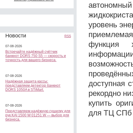
автономный
жидкокриста
уровень эне
приемлемая 
Новости
RSS
функция 
07-08-2026
информации 
Встречайте надёжный счётчик
банкнот DORS 750 S5 — скорость и
точность для вашего бизнеса.
возможност
проведённых
07-08-2026
доступная с
Надёжная защита кассы:
представляем детектор банкнот
DORS 1050A в STiMart.
рекордно ни
купить ори
07-08-2026
для ТЦ СПб 
Представляем надёжную сушилку для
рук KAI 1500 W 01251.W — выбор для
бизнеса.