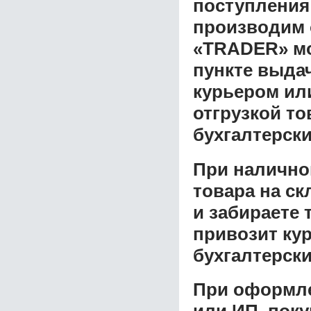
поступления
производим 
«TRADER»
мо
пункте выдач
курьером ил
отгрузкой т
бухгалтерски
При налично
товара на ск
и забираете 
привозит ку
бухгалтерски
При оформле