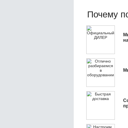
Почему по
М
н
М
С
п