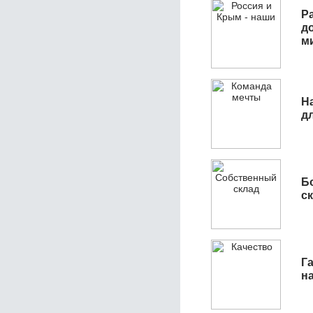
Р
д
м
Н
д
Б
с
Га
н