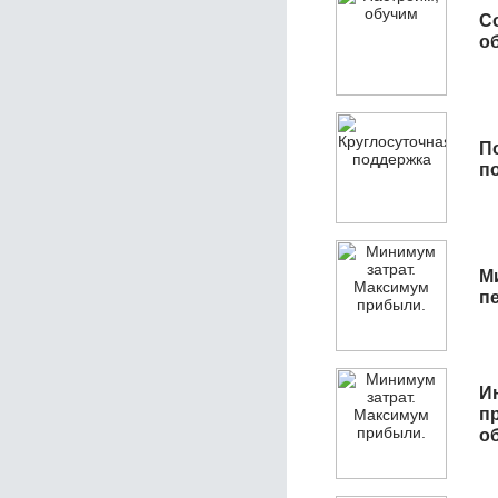
С
об
П
п
М
п
И
п
о