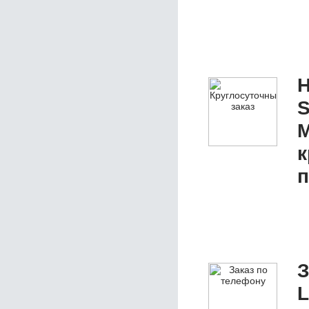
Н
S
M
к
п
З