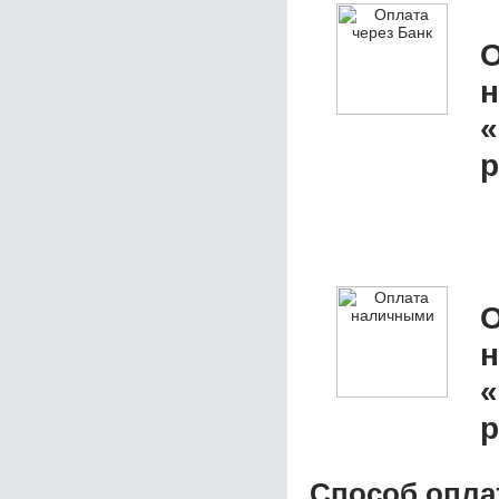
О
«
р
О
«
р
Способ опла