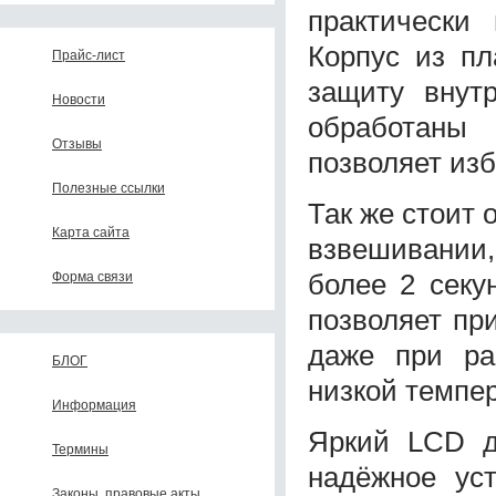
практически
Корпус из пл
Прайс-лист
защиту внутр
Новости
обработаны
Отзывы
позволяет изб
Полезные ссылки
Так же стоит 
Карта сайта
взвешивании
более 2 секу
Форма связи
позволяет пр
даже при ра
БЛОГ
низкой темпер
Информация
Яркий LCD д
Термины
надёжное ус
Законы, правовые акты