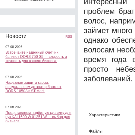
интересный
проблем брат
волос, напри
займет много
Новости
RSS
однако обесп
07-08-2026
волосам необ
Встречайте надёжный счётчик
банкнот DORS 750 S5 — скорость и
время года 
точность для вашего бизнеса.
просто небе
заболеваний.
07-08-2026
Надёжная защита кассы:
представляем детектор банкнот
DORS 1050A в STiMart.
07-08-2026
Представляем надёжную сушилку для
Характеристики
рук KAI 1500 W 01251.W — выбор для
бизнеса.
Файлы