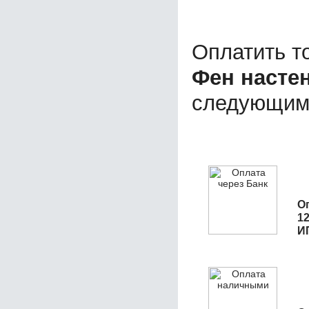
Оплатить т
Фен насте
следующим
О
1
И