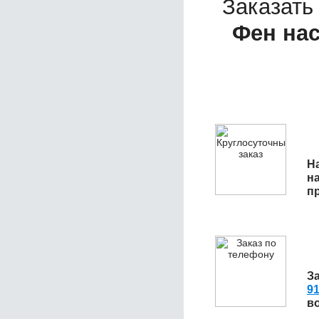
Заказать
Фен на
Н
н
п
З
91
в