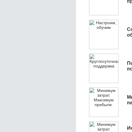
п
С
об
П
п
М
п
И