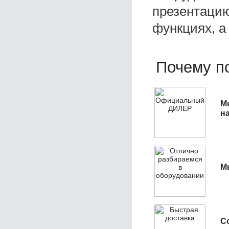
презентацию
функциях, а
Почему по
М
н
М
С