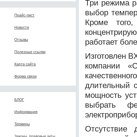
Три режима р
выбор темпер
Прайс-лист
Кроме того,
Новости
концентрирую
работает бол
Отзывы
Полезные ссылки
Изготовлен B
компании «С
Карта сайта
качественн
Форма связи
длительный 
мощность уст
БЛОГ
выбрать фе
Информация
электроприбо
Термины
Отсутствие 
Законы, правовые акты