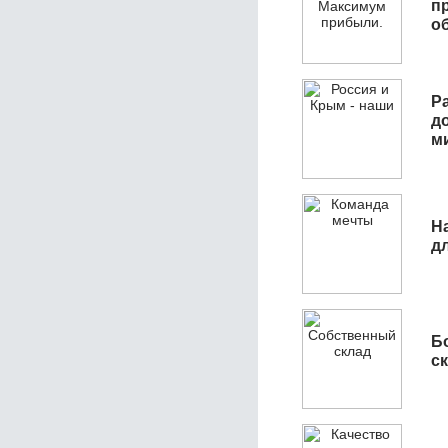
п
о
Р
д
м
Н
д
Б
с