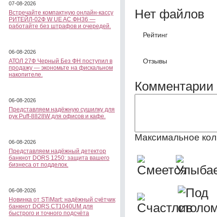
07-08-2026
Нет файлов
Встречайте компактную онлайн-кассу
РИТЕЙЛ-02Ф W UE AC ФН36 —
работайте без штрафов и очередей.
Рейтинг
06-08-2026
Отзывы
АТОЛ 27Ф Черный Без ФН поступил в
продажу — экономьте на фискальном
накопителе.
Комментарии 
06-08-2026
Представляем надёжную сушилку для
рук Puff-8828W для офисов и кафе.
Максимальное кол
06-08-2026
Представляем надёжный детектор
банкнот DORS 1250: защита вашего
бизнеса от подделок.
06-08-2026
Новинка от STiMart: надёжный счётчик
банкнот DORS CT1040UM для
быстрого и точного подсчёта