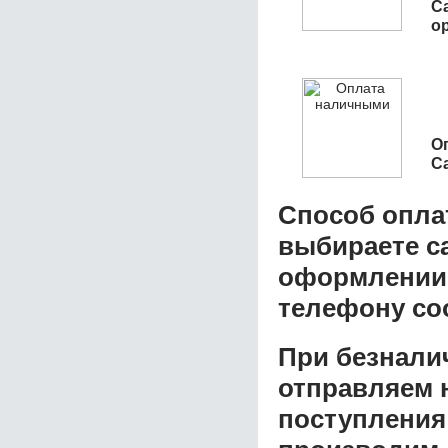
C
о
О
C
Способ опла
выбираете с
оформлении з
телефону со
При безнали
отправляем н
поступления