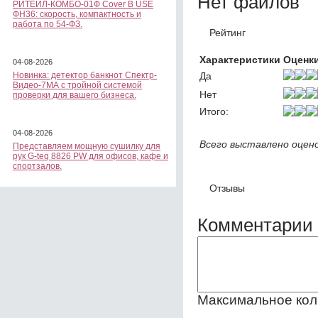
Нет файлов
РИТЕЙЛ-КОМБО-01Ф Cover B USE
ФН36: скорость, компактность и
работа по 54-ФЗ.
Рейтинг
Характеристики
Оценки
04-08-2026
Да
Новинка: детектор банкнот Спектр-
Видео-7МА с тройной системой
Нет
проверки для вашего бизнеса.
Итого:
04-08-2026
Всего выставлено оцен
Представляем мощную сушилку для
рук G-teq 8826 PW для офисов, кафе и
спортзалов.
Отзывы
Комментарии 
Максимальное кол