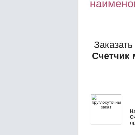
наимено
Заказать
Счетчик 
На
С
п