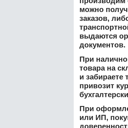
производим 
можно получ
заказов, либ
транспортной
выдаются ор
документов.
При налично
товара на ск
и забираете 
привозит ку
бухгалтерски
При оформле
или ИП, пок
доверенност