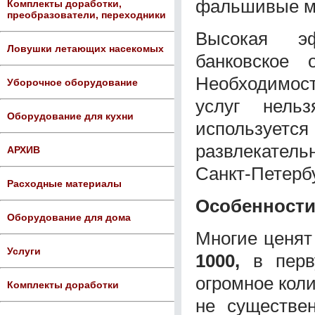
фальшивые м
Комплекты доработки,
преобразователи, переходники
Высокая эф
Ловушки летающих насекомых
банковское 
Необходимос
Уборочное оборудование
услуг нель
Оборудование для кухни
используетс
развлекател
АРХИВ
Санкт-Петербу
Расходные материалы
Особенности
Оборудование для дома
Многие ценя
Услуги
1000,
в перву
огромное коли
Комплекты доработки
не существе