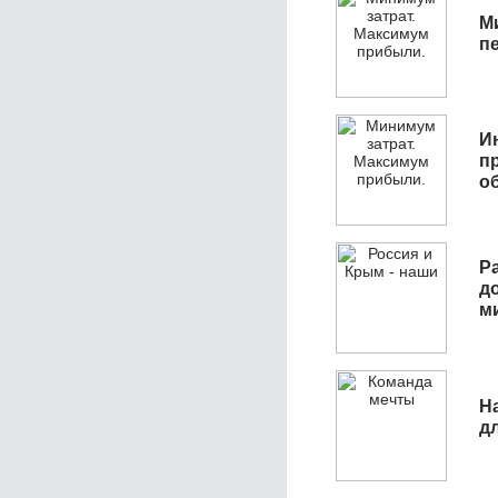
М
п
И
п
о
Р
д
м
Н
д