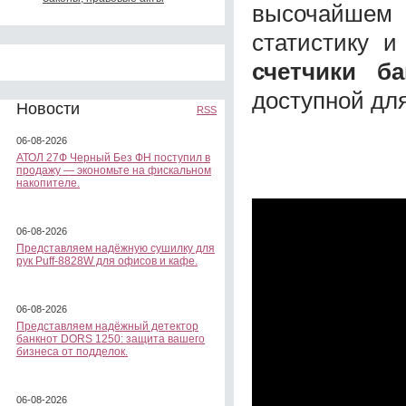
высочайшем 
статистику и
счетчики б
доступной для
Новости
RSS
06-08-2026
АТОЛ 27Ф Черный Без ФН поступил в
продажу — экономьте на фискальном
накопителе.
06-08-2026
Представляем надёжную сушилку для
рук Puff-8828W для офисов и кафе.
06-08-2026
Представляем надёжный детектор
банкнот DORS 1250: защита вашего
бизнеса от подделок.
06-08-2026