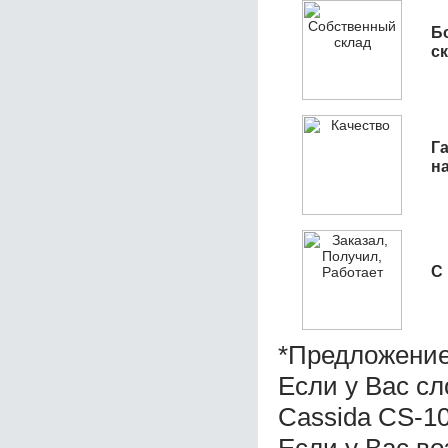
Б
с
Га
н
С
*Предложение
Если у Вас с
Cassida CS-10