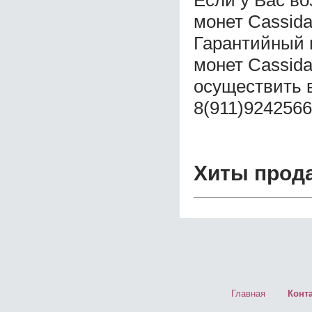
Если у Вас во
монет Cassida
Гарантийный 
монет Cassid
осуществить 
8(911)9242566
Хиты прод
Главная
Конт