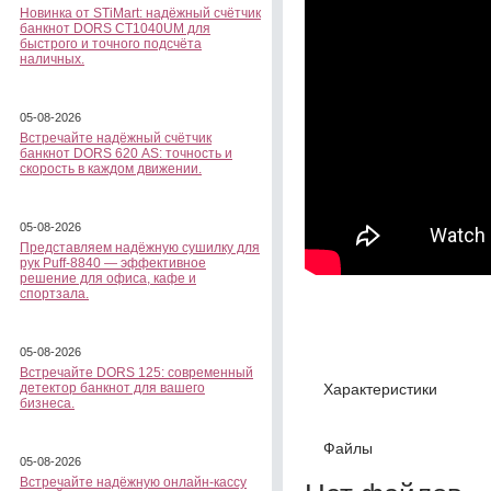
Новинка от STiMart: надёжный счётчик
банкнот DORS CT1040UM для
быстрого и точного подсчёта
наличных.
05-08-2026
Встречайте надёжный счётчик
банкнот DORS 620 АS: точность и
скорость в каждом движении.
05-08-2026
Представляем надёжную сушилку для
рук Puff-8840 — эффективное
решение для офиса, кафе и
спортзала.
05-08-2026
Встречайте DORS 125: современный
Характеристики
детектор банкнот для вашего
бизнеса.
Файлы
05-08-2026
Встречайте надёжную онлайн-кассу