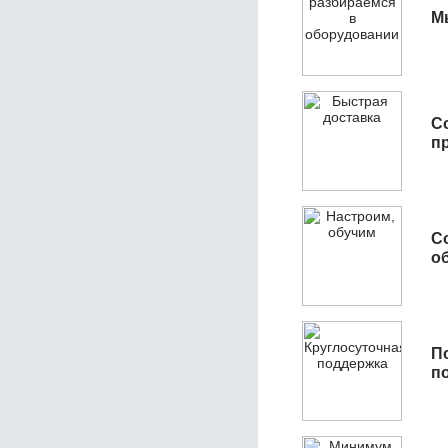
М
С
п
С
об
П
п