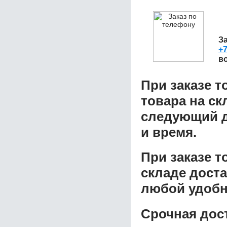
З
+7
в
При заказе т
товара на ск
следующий д
и время.
При заказе 
складе доста
любой удобн
Срочная дост