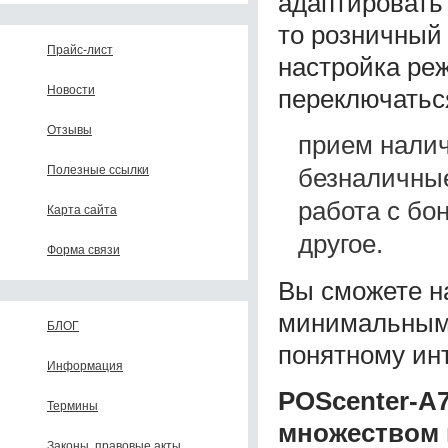
адаптировать
то розничный 
Прайс-лист
настройка ре
Новости
переключатьс
Отзывы
прием нали
безналичные
Полезные ссылки
работа с бо
Карта сайта
другое.
Форма связи
Вы сможете н
минимальными
БЛОГ
понятному ин
Информация
POScenter-A
Термины
множеством 
Законы, правовые акты