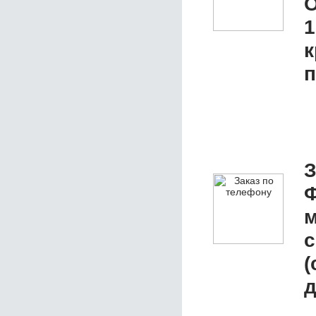
О
1
к
п
З
Ф
м
с
(
д