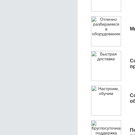
М
С
п
С
об
П