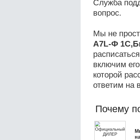
Служба под
вопрос.
Мы не прос
A7L-Ф 1C,Б
расписаться
включим его
которой расс
ответим на 
Почему по
М
н