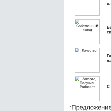
д
Б
с
Га
н
С
*Предложение