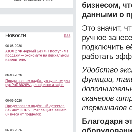
бизнесом, ч
данными о п
Это значит, ч
Новости
ручное занес
RSS
подключить е
06-08-2026
АТОЛ 27Ф Черный Без ФН поступил в
работать эфф
продажу — экономьте на фискальном
накопителе.
Удобство эк
06-08-2026
функции, так
Представляем надёжную сушилку для
рук Puff-8828W для офисов и кафе.
дополнительн
сканеров штр
06-08-2026
терминалов 
Представляем надёжный детектор
банкнот DORS 1250: защита вашего
бизнеса от подделок.
Благодаря э
оборудовани
06-08-2026