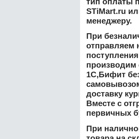
тип оплаты 
STiMart.ru и
менеджеру.
При безнали
отправляем н
поступления
производим 
1C,Бифит бе
самовывозом 
доставку ку
Вместе с от
первичных б
При налично
товара на ск