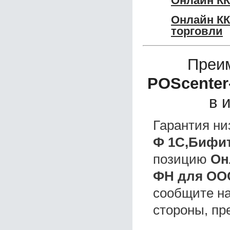
Онлайн КК
Онлайн КК
торговли
Преи
POScenter
в 
Гарантия ни
Ф 1C,Бифи
позицию
Он
ФН для ОО
сообщите на
стороны, пр