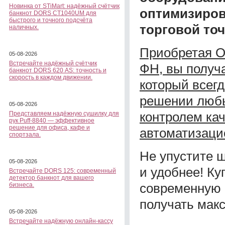
Новинка от STiMart: надёжный счётчик
оптимизиров
банкнот DORS CT1040UM для
быстрого и точного подсчёта
торговой точ
наличных.
Приобретая O
05-08-2026
Встречайте надёжный счётчик
ФН, вы получа
банкнот DORS 620 АS: точность и
скорость в каждом движении.
который всегд
решении любы
05-08-2026
контролем ка
Представляем надёжную сушилку для
рук Puff-8840 — эффективное
решение для офиса, кафе и
автоматизаци
спортзала.
Не упустите 
05-08-2026
и удобнее! Ку
Встречайте DORS 125: современный
детектор банкнот для вашего
современную 
бизнеса.
получать макс
05-08-2026
Встречайте надёжную онлайн-кассу