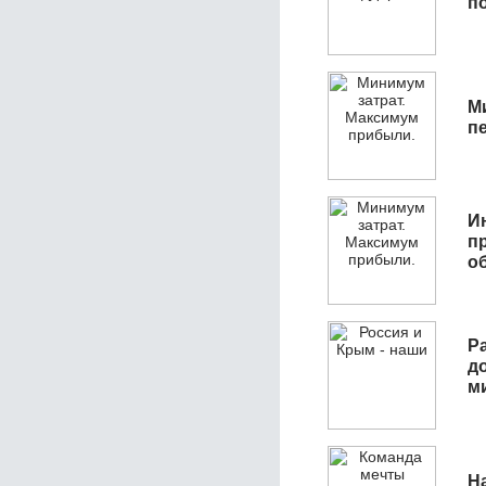
п
М
п
И
п
о
Р
д
м
Н