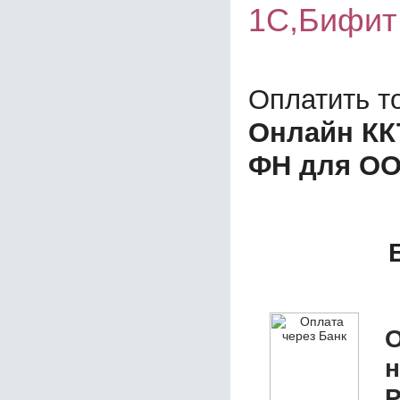
1C,Бифит
Оплатить т
Онлайн КК
ФН для О
О
P