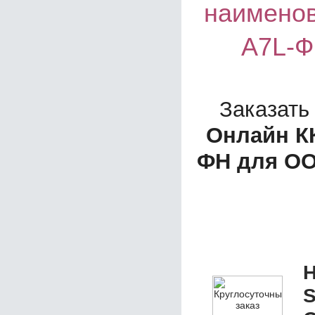
наименов
A7L-Ф
Заказать
Онлайн К
ФН для О
Н
S