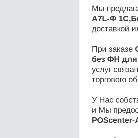
Мы предлаг
A7L-Ф 1C,Б
доставкой и
При заказе
без ФН дл
услуг связа
торгового о
У Нас собс
и Мы предо
POScenter-