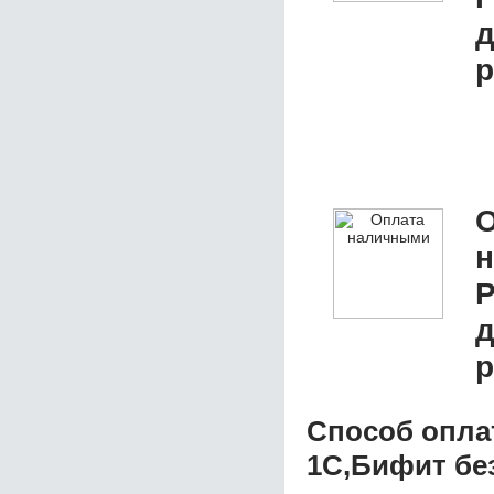
р
О
P
р
Способ опла
1C,Бифит бе