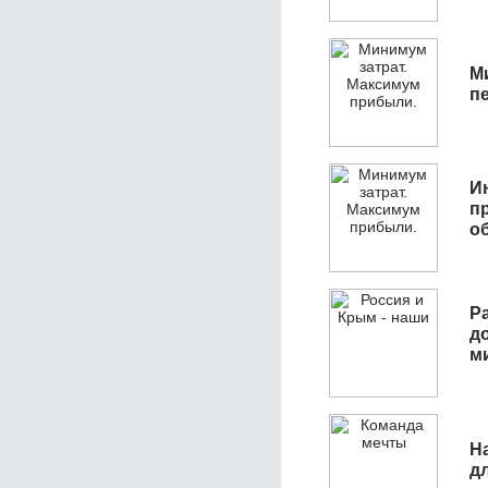
М
п
И
п
о
Р
д
м
Н
д