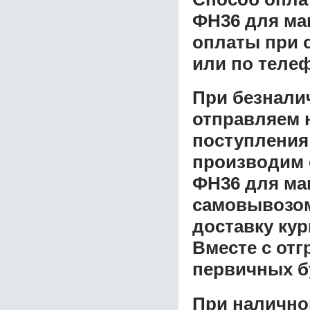
ФН36 для ма
оплаты при о
или по теле
При безнали
отправляем н
поступления
производим 
ФН36 для ма
самовывозом 
доставку ку
Вместе с от
первичных б
При налично