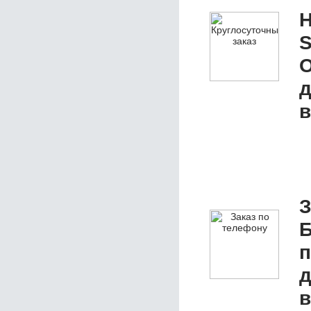
Н
S
О
д
в
З
Б
д
в