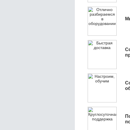
М
С
п
С
об
П
п