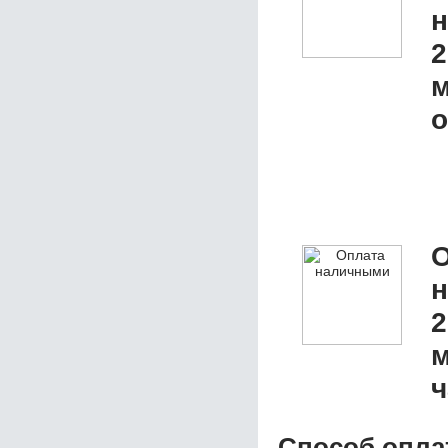
2
м
о
О
2
м
ч
Способ опла