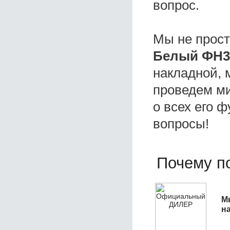
вопрос.
Мы не прос
Белый ФН36
накладной, 
проведем ми
о всех его ф
вопросы!
Почему по
М
н