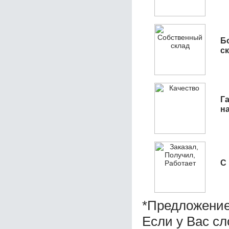
Б
с
Га
н
С
*Предложение
Если у Вас с