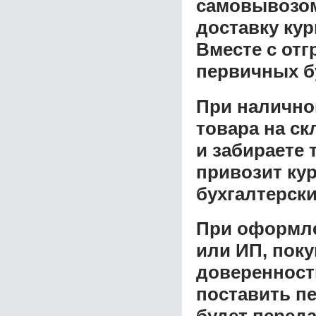
самовывозом 
доставку ку
Вместе с от
первичных б
При налично
товара на ск
и забираете 
привозит ку
бухгалтерски
При оформле
или ИП, пок
доверенност
поставить пе