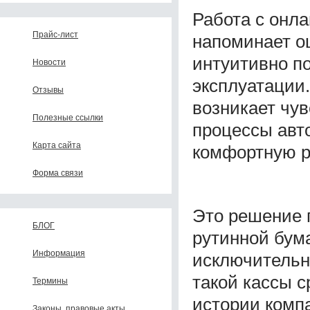
Работа с онл
Прайс-лист
напоминает о
интуитивно п
Новости
эксплуатации
Отзывы
возникает чув
Полезные ссылки
процессы авт
Карта сайта
комфортную р
Форма связи
Это решение 
БЛОГ
рутинной бум
Информация
исключительно
такой кассы 
Термины
истории комп
Законы, правовые акты