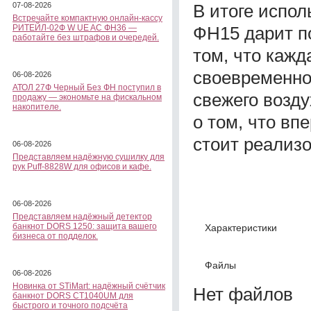
В итоге испол
07-08-2026
Встречайте компактную онлайн-кассу
ФН15 дарит п
РИТЕЙЛ-02Ф W UE AC ФН36 —
работайте без штрафов и очередей.
том, что кажд
своевременно 
06-08-2026
АТОЛ 27Ф Черный Без ФН поступил в
свежего возду
продажу — экономьте на фискальном
накопителе.
о том, что вп
стоит реализо
06-08-2026
Представляем надёжную сушилку для
рук Puff-8828W для офисов и кафе.
06-08-2026
Представляем надёжный детектор
банкнот DORS 1250: защита вашего
Характеристики
бизнеса от подделок.
Файлы
06-08-2026
Новинка от STiMart: надёжный счётчик
Нет файлов
банкнот DORS CT1040UM для
быстрого и точного подсчёта