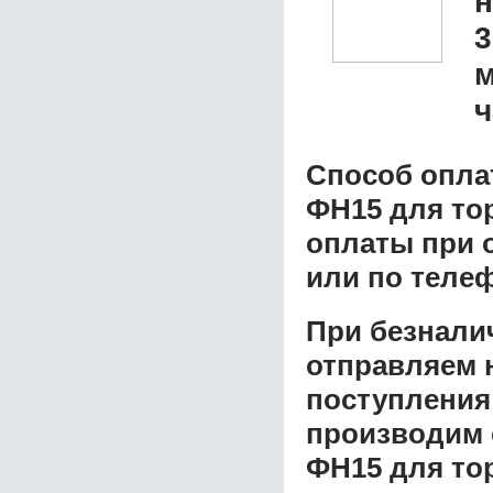
3
м
ч
Способ опла
ФН15 для то
оплаты при о
или по теле
При безнали
отправляем н
поступления
производим 
ФН15 для то