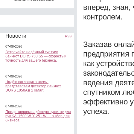
вперед, зная,
контролем.
Новости
RSS
Заказав онла
07-08-2026
предприятия п
Встречайте надёжный счётчик
банкнот DORS 750 S5 — скорость и
точность для вашего бизнеса.
как устройств
законодатель
07-08-2026
ведения деят
Надёжная защита кассы:
представляем детектор банкнот
спутником лю
DORS 1050A в STiMart.
эффективно у
07-08-2026
успеха.
Представляем надёжную сушилку для
рук KAI 1500 W 01251.W — выбор для
бизнеса.