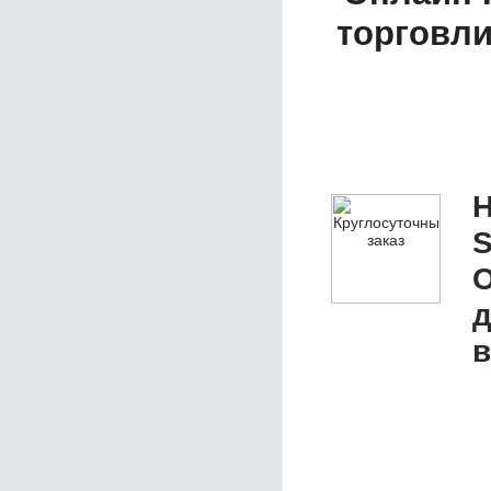
торговл
Н
S
О
д
в