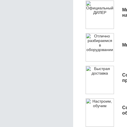
М
н
М
С
п
С
об