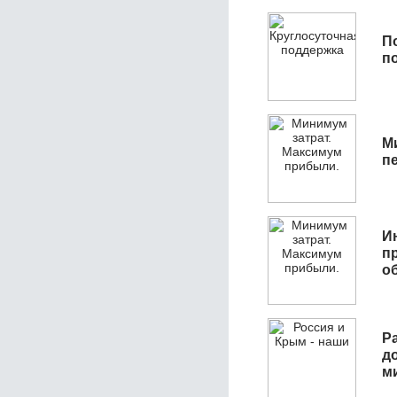
П
п
М
п
И
п
о
Р
д
м