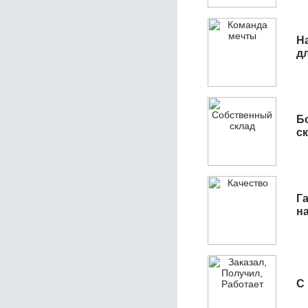
Н
д
Б
с
Га
н
С