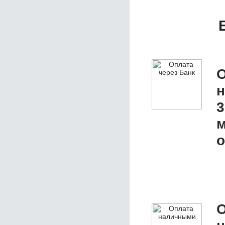
О
3
м
о
О