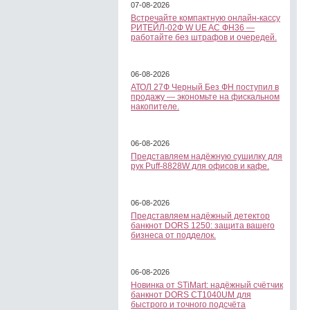
07-08-2026
Встречайте компактную онлайн-кассу
РИТЕЙЛ-02Ф W UE AC ФН36 —
работайте без штрафов и очередей.
06-08-2026
АТОЛ 27Ф Черный Без ФН поступил в
продажу — экономьте на фискальном
накопителе.
06-08-2026
Представляем надёжную сушилку для
рук Puff-8828W для офисов и кафе.
06-08-2026
Представляем надёжный детектор
банкнот DORS 1250: защита вашего
бизнеса от подделок.
06-08-2026
Новинка от STiMart: надёжный счётчик
банкнот DORS CT1040UM для
быстрого и точного подсчёта