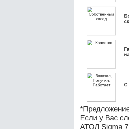
Б
с
Га
н
С
*Предложение
Если у Вас с
АТОЛ Sigma 7