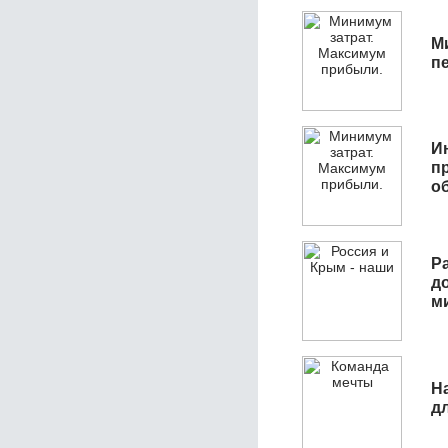
М
п
И
п
о
Р
д
м
Н
д