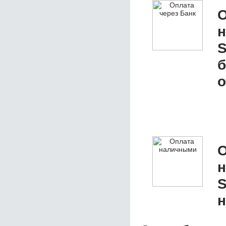
О
S
б
о
О
S
н