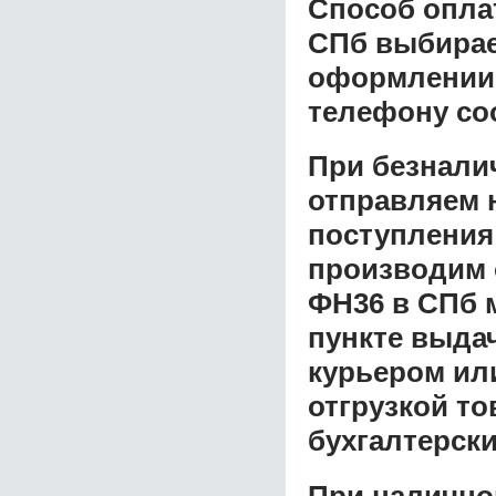
Способ опла
СПб
выбирает
оформлении з
телефону со
При безнали
отправляем н
поступления
производим 
ФН36 в СПб
м
пункте выдач
курьером ил
отгрузкой т
бухгалтерски
При налично