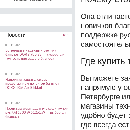
Она отличает
новичков бла
поддержке рус
Новости
RSS
самостоятель
07-08-2026
Встречайте надёжный счётчик
банкнот DORS 750 S5 — скорость и
Где купить 
точность для вашего бизнеса.
07-08-2026
Вы можете за
Надёжная защита кассы:
представляем детектор банкнот
напрямую у о
DORS 1050A в STiMart.
Петербурге и
07-08-2026
магазины техн
Представляем надёжную сушилку для
рук KAI 1500 W 01251.W — выбор для
удобно будет 
бизнеса.
где всегда ес