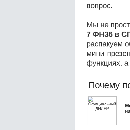
вопрос.
Мы не прос
7 ФН36 в С
распакуем о
мини-презен
функциях, а
Почему по
М
н