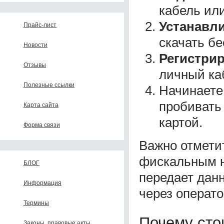
кабель или
Устанавл
Прайс-лист
скачать бе
Новости
Регистрир
Отзывы
личный ка
Полезные ссылки
Начинаете 
пробивать
Карта сайта
картой.
Форма связи
Важно отмети
фискальным н
БЛОГ
передает дан
Информация
через операт
Термины
Почему сто
Законы, правовые акты