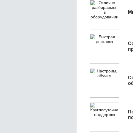
М
С
п
С
об
П
п