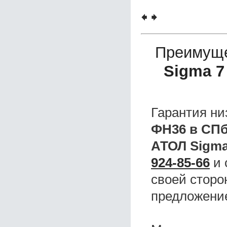
🠸
🠺
Преимуще
Sigma 7
Гарантия ни
ФН36 в СП
АТОЛ Sigma
924-85-66
и 
своей сторо
предложени