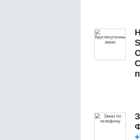
Н
S
О
п
З
Ф
+