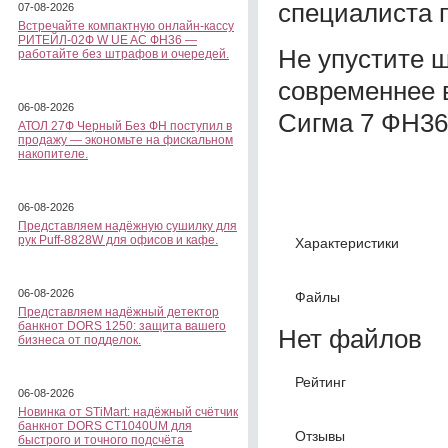
специалиста п
07-08-2026
Встречайте компактную онлайн-кассу
РИТЕЙЛ-02Ф W UE AC ФН36 —
Не упустите 
работайте без штрафов и очередей.
современнее 
06-08-2026
Сигма 7 ФН36
АТОЛ 27Ф Черный Без ФН поступил в
продажу — экономьте на фискальном
накопителе.
06-08-2026
Представляем надёжную сушилку для
рук Puff-8828W для офисов и кафе.
Характеристики
06-08-2026
Файлы
Представляем надёжный детектор
банкнот DORS 1250: защита вашего
Нет файлов
бизнеса от подделок.
Рейтинг
06-08-2026
Новинка от STiMart: надёжный счётчик
банкнот DORS CT1040UM для
Отзывы
быстрого и точного подсчёта