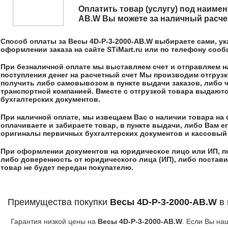
Оплатить товар (услугу) под наим
AB.W
Вы можете за наличный расчет
Способ оплаты за
Весы 4D-P-3-2000-AB.W
выбираете сами, ук
оформлении заказа на сайте STiMart.ru или по телефону соо
При безналичной оплате мы выставляем счет и отправляем на,
поступления денег на расчетный счет Мы производим отгрузк
получить либо самовывозом в пункте выдачи заказов, либо 
транспортной компанией. Вместе с отгрузкой товара выдают
бухгалтерских документов.
При наличной оплате, мы извещаем Вас о наличии товара на 
оплачиваете и забираете товар, в пункте выдачи, либо Вам 
оригиналы первичных бухгалтерских документов и кассовый 
При оформлении документов на юридическое лицо или ИП, п
либо доверенность от юридического лица (ИП), либо постави
товар не будет передан покупателю.
Преимущества покупки
Весы 4D-P-3-2000-AB.W
в 
Гарантия низкой цены на
Весы 4D-P-3-2000-AB.W
. Если Вы н