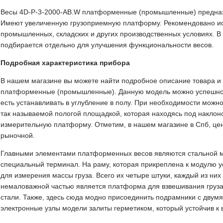
Весы 4D-P-3-2000-AB.W платформенные (промышленные) предназ
Имеют увеличенную грузоприемную платформу. Рекомендовано ис
промышленных, складских и других производственных условиях. В 
подбирается отдельно для улучшения функциональности весов.
Подробная характеристика прибора
В нашем магазине вы можете найти подробное описание товара и 
платформенные (промышленные). Данную модель можно успешно и
есть устанавливать в углубление в полу. При необходимости можно
так называемой пологой площадкой, которая находясь под наклоном
измерительную платформу. Отметим, в нашем магазине в Спб, це
рыночной.
Главными элементами платформенных весов являются стальной м
специальный терминал. На раму, которая прикреплена к модулю 
для измерения массы груза. Всего их четыре штуки, каждый из них
немаловажной частью является платформа для взвешивания груз
стали. Также, здесь сюда модно присоединить подрамники с дву
электронные узлы модели залиты герметиком, который устойчив к 