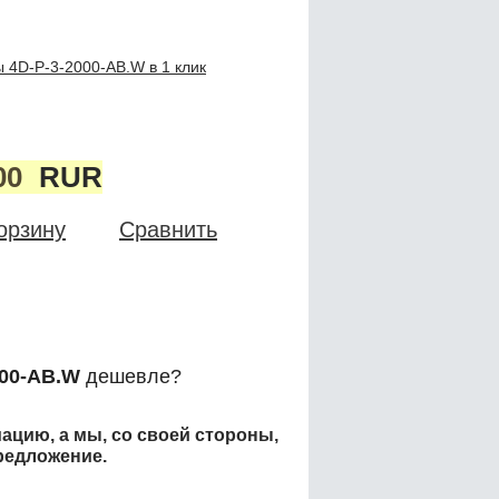
ы 4D-P-3-2000-AB.W в 1 клик
00
RUR
орзину
Сравнить
000-AB.W
дешевле?
ацию, а мы, со своей стороны,
редложение.