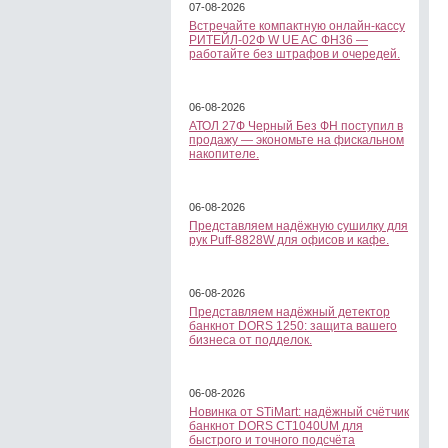
07-08-2026
Встречайте компактную онлайн-кассу
РИТЕЙЛ-02Ф W UE AC ФН36 —
работайте без штрафов и очередей.
06-08-2026
АТОЛ 27Ф Черный Без ФН поступил в
продажу — экономьте на фискальном
накопителе.
06-08-2026
Представляем надёжную сушилку для
рук Puff-8828W для офисов и кафе.
06-08-2026
Представляем надёжный детектор
банкнот DORS 1250: защита вашего
бизнеса от подделок.
06-08-2026
Новинка от STiMart: надёжный счётчик
банкнот DORS CT1040UM для
быстрого и точного подсчёта