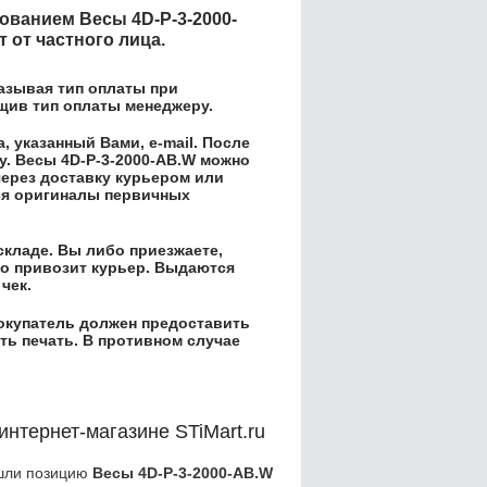
енованием
Весы 4D-P-3-2000-
 от частного лица.
азывая тип оплаты при
бщив тип оплаты менеджеру.
 указанный Вами, e-mail. После
у.
Весы 4D-P-3-2000-AB.W
можно
через доставку курьером или
ся оригиналы первичных
складе. Вы либо приезжаете,
его привозит курьер. Выдаются
чек.
окупатель должен предоставить
ть печать. В противном случае
интернет-магазине STiMart.ru
ашли позицию
Весы 4D-P-3-2000-AB.W