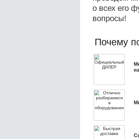
о всех его ф
вопросы!
Почему по
М
н
М
С