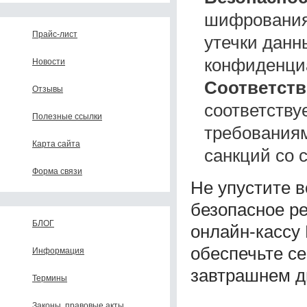
шифрования
Прайс-лист
утечки данн
конфиденци
Новости
Соответств
Отзывы
соответству
Полезные ссылки
требованиям
Карта сайта
санкций со 
Форма связи
Не упустите 
безопасное р
БЛОГ
онлайн-кассу
обеспечьте се
Информация
завтрашнем д
Термины
Законы, правовые акты