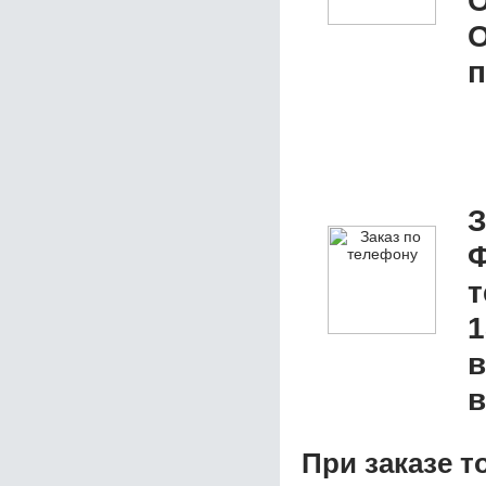
О
п
З
1
в
в
При заказе т