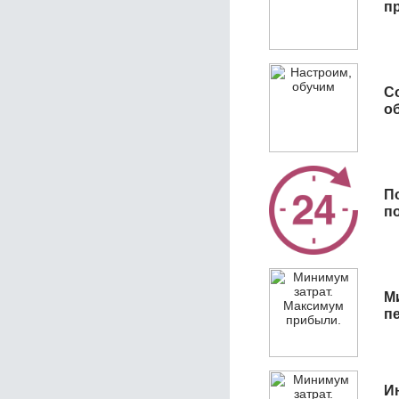
п
С
об
П
п
М
п
И