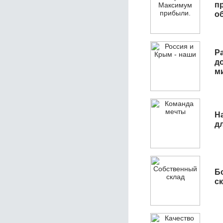
п
о
Р
д
м
Н
д
Б
с