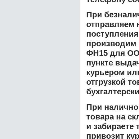
При безнали
отправляем н
поступления
производим 
ФН15 для О
пункте выдач
курьером ил
отгрузкой т
бухгалтерски
При налично
товара на ск
и забираете 
привозит ку