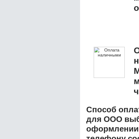
о
О
М
м
ч
Способ опла
для ООО
выб
оформлении з
телефону со