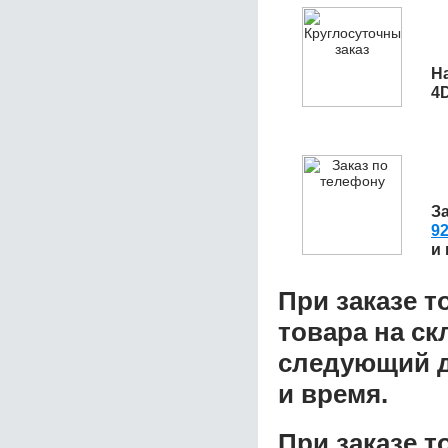
Н
4D
З
92
и
При заказе т
товара на ск
следующий д
и время.
При заказе 