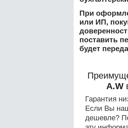
При оформле
или ИП, пок
доверенност
поставить пе
будет перед
Преимуще
A.W
в
Гарантия ни
Если Вы на
дешевле? П
эту информа