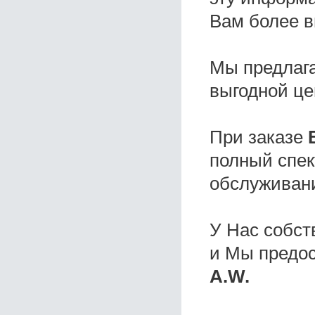
Вам более в
Мы предлаг
выгодной це
При заказе
полный спек
обслуживани
У Нас собс
и Мы предо
A.W.