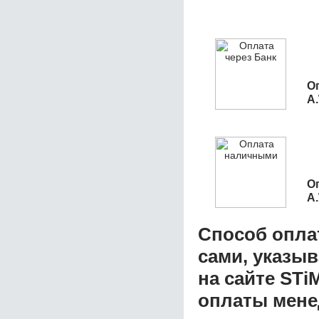
О
A
О
A
Способ опла
сами, указы
на сайте STi
оплаты мене