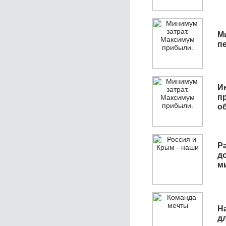
М
п
И
п
о
Р
д
м
Н
д