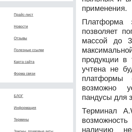
применения.
Прайс-лист
Платформа з
Новости
позволяет по
массой до 3
Отзывы
максимально
Полезные ссылки
продукции в 
Карта сайта
учтена не бу
Форма связи
платформы 
возможно у
пандусы для 
БЛОГ
Информация
Терминал A.
возможность
Термины
наличию не
Законы, правовые акты