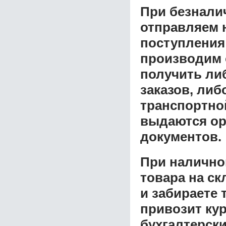
При безнали
отправляем н
поступления
производим 
получить ли
заказов, либ
транспортной
выдаются ор
документов.
При налично
товара на ск
и забираете 
привозит ку
бухгалтерски