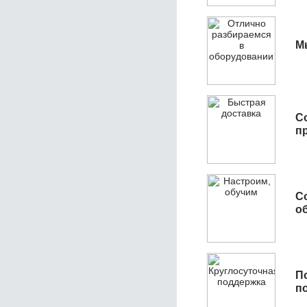
М
С
п
С
об
П
п