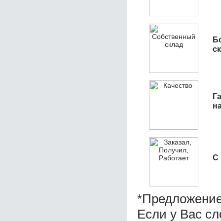
Б
с
Га
н
С
*Предложение
Если у Вас сл