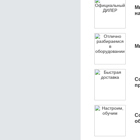
М
н
М
С
п
С
об