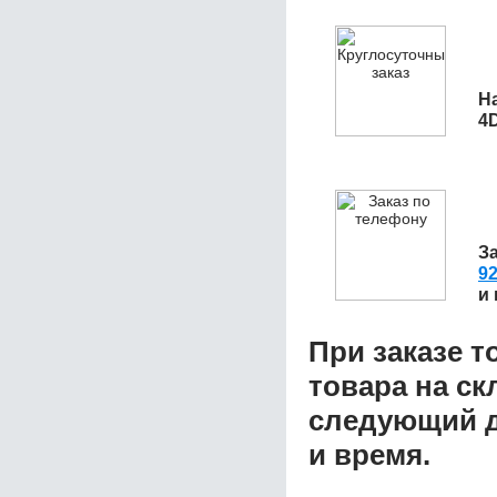
Н
4D
З
92
и
При заказе т
товара на ск
следующий д
и время.