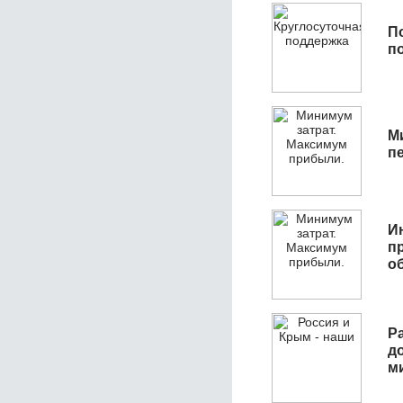
П
п
М
п
И
п
о
Р
д
м