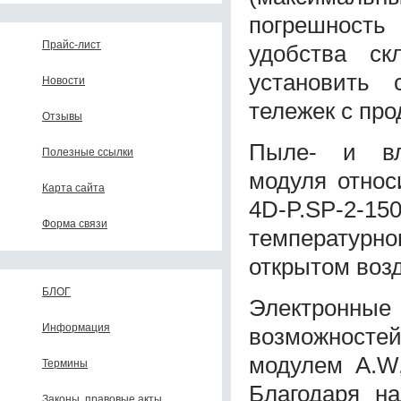
погрешность 
Прайс-лист
удобства ск
установить 
Новости
тележек с про
Отзывы
Пыле- и вл
Полезные ссылки
модуля относ
Карта сайта
4D-P.SP-2-1
Форма связи
температурном
открытом возд
БЛОГ
Электронные
Информация
возможносте
модулем A.W
Термины
Благодаря н
Законы, правовые акты