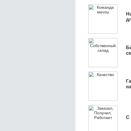
Н
д
Б
с
Га
н
С