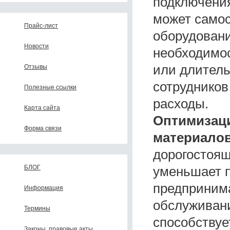
подключения
может самос
Прайс-лист
оборудовани
Новости
необходимос
или длитель
Отзывы
сотрудников
Полезные ссылки
расходы.
Карта сайта
Оптимизаци
Форма связи
материалов
дорогостоящ
уменьшает 
БЛОГ
предпринима
Информация
обслуживан
Термины
способствуе
Законы, правовые акты