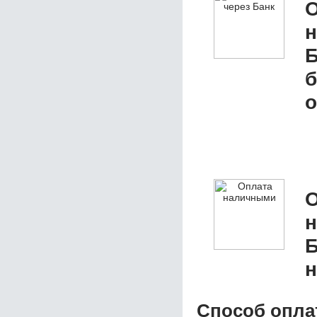
О
Б
б
о
О
Б
н
Способ опла