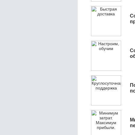
С
п
С
об
П
п
М
п