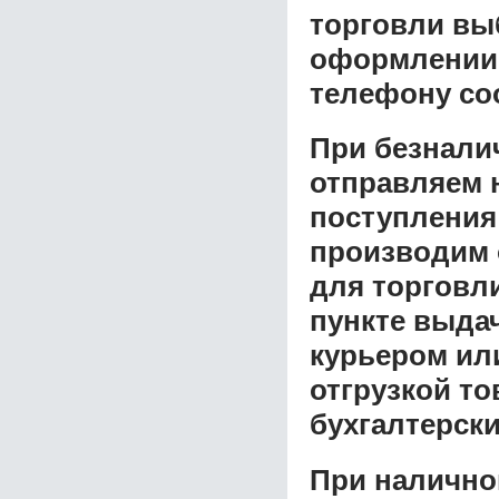
торговли
выб
оформлении з
телефону со
При безнали
отправляем н
поступления
производим 
для торговл
пункте выдач
курьером ил
отгрузкой т
бухгалтерски
При налично