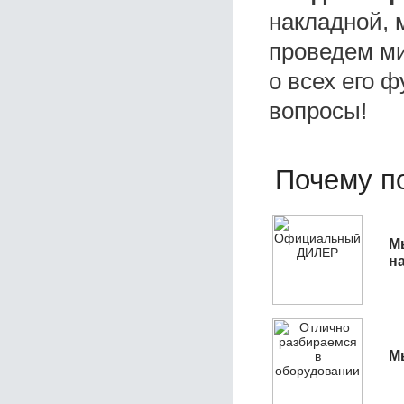
накладной, 
проведем ми
о всех его ф
вопросы!
Почему по
М
н
М