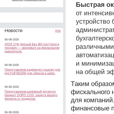
Быстрая ок
от интенсив
устройство 
администра
Новости
RSS
бухгалтерск
06-08-2026
АТОЛ 27Ф Черный Без ФН поступил в
различными
продажу — экономьте на фискальном
накопителе.
автоматизац
и минимизац
06-08-2026
на общей эф
Представляем надёжную сушилку для
рук Puff-8828W для офисов и кафе.
Таким образо
06-08-2026
фискального 
Представляем надёжный детектор
банкнот DORS 1250: защита вашего
для компаний
бизнеса от подделок.
финансовые п
06-08-2026