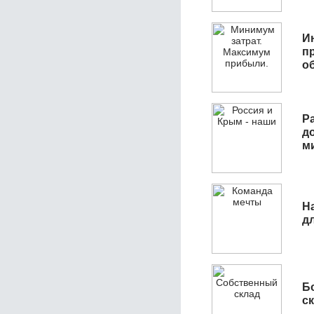
И
п
о
Р
д
м
Н
д
Б
с