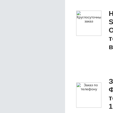
Н
S
О
т
в
З
Ф
1