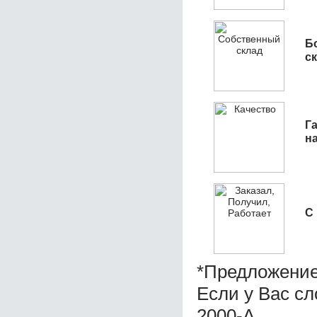
Б
с
Га
н
С
*Предложение
Если у Вас с
2000-A.