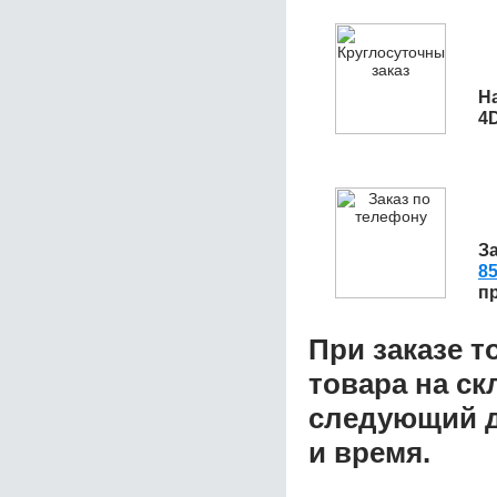
Н
4D
З
85
п
При заказе т
товара на ск
следующий д
и время.