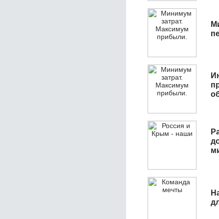
М
п
И
п
о
Р
д
м
Н
д