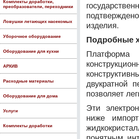
Комплекты доработки,
государствен
преобразователи, переходники
подтвержден
Ловушки летающих насекомых
изделия.
Уборочное оборудование
Подробные х
Оборудование для кухни
Платформа
конструкц
АРХИВ
конструктивн
Расходные материалы
двукратной п
позволяет лег
Оборудование для дома
Эти электро
Услуги
ниже импорт
жидкокрист
Комплекты доработки
понятным инт