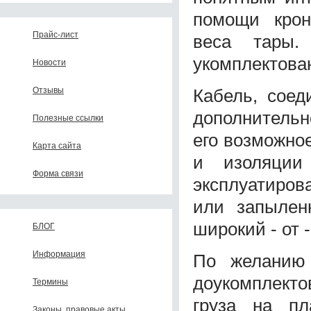
помощи крон
Прайс-лист
веса тары.
укомплектован
Новости
Кабель, сое
Отзывы
дополнительн
Полезные ссылки
его возможно
Карта сайта
и изоляции
Форма связи
эксплуатиров
или запылен
широкий - от 
БЛОГ
Информация
По желанию 
доукомплекто
Термины
груза на п
Законы, правовые акты