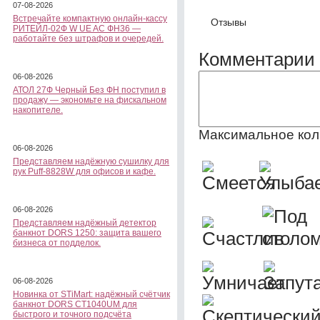
07-08-2026
Встречайте компактную онлайн-кассу
Отзывы
РИТЕЙЛ-02Ф W UE AC ФН36 —
работайте без штрафов и очередей.
Комментарии 
06-08-2026
АТОЛ 27Ф Черный Без ФН поступил в
продажу — экономьте на фискальном
накопителе.
Максимальное кол
06-08-2026
Представляем надёжную сушилку для
рук Puff-8828W для офисов и кафе.
06-08-2026
Представляем надёжный детектор
банкнот DORS 1250: защита вашего
бизнеса от подделок.
06-08-2026
Новинка от STiMart: надёжный счётчик
банкнот DORS CT1040UM для
быстрого и точного подсчёта