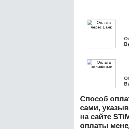
О
В
О
В
Способ опла
сами, указы
на сайте STi
оплаты мене