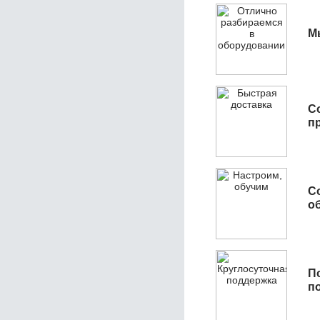
М
С
п
С
об
П
п