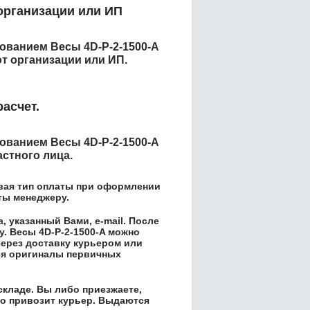
организации или ИП
енованием
Весы 4D-P-2-1500-A
т организации или ИП.
асчет.
енованием
Весы 4D-P-2-1500-A
астного лица.
вая тип оплаты при оформлении
аты менеджеру.
 указанный Вами, e-mail. После
у.
Весы 4D-P-2-1500-A
можно
через доставку курьером или
ся оригиналы первичных
складе. Вы либо приезжаете,
его привозит курьер. Выдаются