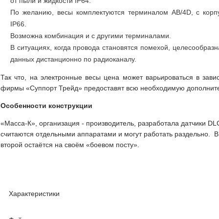
от пыли и жидкости IP64.
По желанию, весы комплектуются терминалом AB/4D, с кор
IP66.
Возможна комбинация и с другими терминалами.
В ситуациях, когда провода становятся помехой, целесообраз
данных дистанционно по радиоканалу.
Так что, на электронные весы цена может варьироваться в зав
фирмы «Суппорт Трейд» предоставят всю необходимую дополни
Особенности конструкции
«Масса-К», организация - производитель, разработала датчики DL
считаются отдельными аппаратами и могут работать раздельно. В 
второй остаётся на своём «боевом посту».
Характеристики