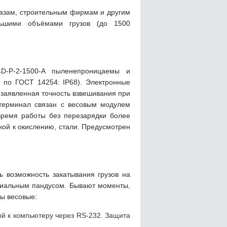
азам, строительным фирмам и другим
льшими объёмами грузов (до 1500
D-P-2-1500-A пыленепроницаемы и
 по ГОСТ 14254: IP68). Электронные
 заявленная точность взвешивания при
-терминал связан с весовым модулем
время работы без перезарядки более
йкой к окислению, стали. Предусмотрен
 возможность закатывания грузов на
ециальным пандусом. Бывают моменты,
лы весовые:
й к компьютеру через RS-232. Защита