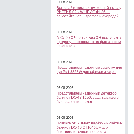
07-08-2026
Встречайте компактную онлайн-кассу
РИТЕЙЛ-02Ф W UE AC ФН36 —
работайте без штрафов и очередей.
06-08-2026
АТОЛ 27Ф Черный Без ФН поступил в
продажу — экономьте на фискальном
накопителе.
06-08-2026
Представляем надёжную сушилку для
рук Puff-8828W для офисов и кафе.
06-08-2026
Представляем надёжный детектор
банкнот DORS 1250: защита вашего
бизнеса от подделок.
06-08-2026
Новинка от STiMart: надёжный счётчик
банкнот DORS CT1040UM для
быстрого и точного подсчёта