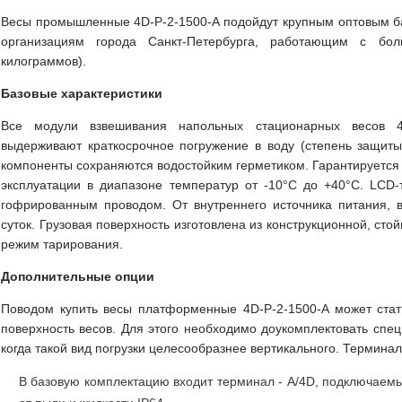
Весы промышленные 4D-P-2-1500-A подойдут крупным оптовым б
организациям города Санкт-Петербурга, работающим с бо
килограммов).
Базовые характеристики
Все модули взвешивания напольных стационарных весов 4
выдерживают краткосрочное погружение в воду (степень защиты
компоненты сохраняются водостойким герметиком. Гарантируется
эксплуатации в диапазоне температур от -10°С до +40°С. LCD
гофрированным проводом. От внутреннего источника питания, 
суток. Грузовая поверхность изготовлена из конструкционной, сто
режим тарирования.
Дополнительные опции
Поводом купить весы платформенные 4D-P-2-1500-A может стать
поверхность весов. Для этого необходимо доукомплектовать сп
когда такой вид погрузки целесообразнее вертикального. Термина
В базовую комплектацию входит терминал - A/4D, подключаемы