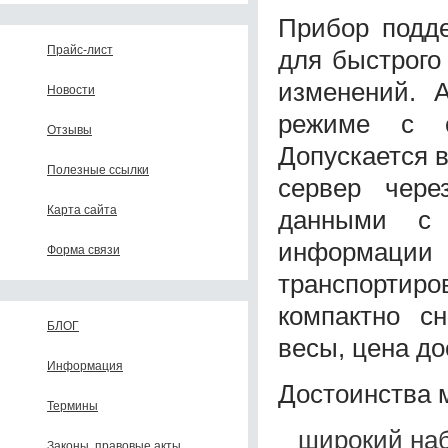
Прибор подде
Прайс-лист
для быстрого
изменений. 
Новости
режиме с с
Отзывы
Допускается 
Полезные ссылки
сервер чере
Карта сайта
данными с 
информаци
Форма связи
транспортиров
компактно с
БЛОГ
весы, цена до
Информация
Достоинства 
Термины
широкий на
Законы, правовые акты