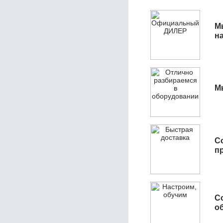
М
н
М
С
п
С
об