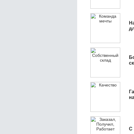
Н
д
Б
с
Га
н
С