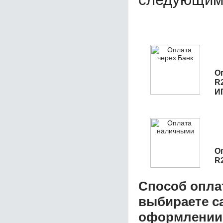
О
R
И
О
R
Способ опла
выбираете с
оформлении з