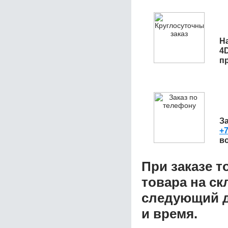
Н
4
п
З
+7
в
При заказе т
товара на ск
следующий д
и время.