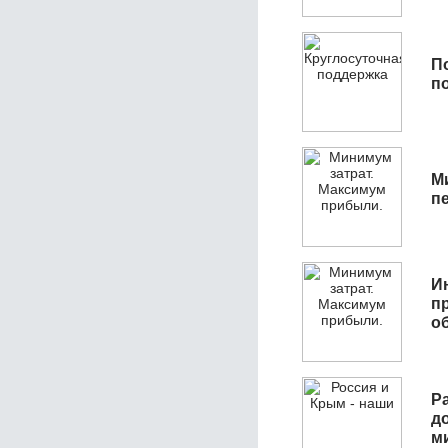
П
п
М
п
И
п
о
Р
д
м