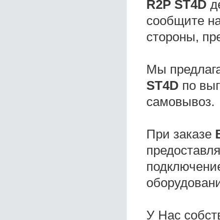
R2P ST4D
д
сообщите на
стороны, пр
Мы предлаг
ST4D
по выг
самовывоз.
При заказе
предоставля
подключение
оборудовани
У Нас собс