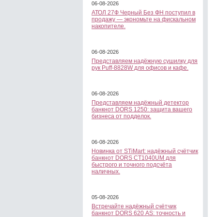
06-08-2026
АТОЛ 27Ф Черный Без ФН поступил в
продажу — экономьте на фискальном
накопителе.
06-08-2026
Представляем надёжную сушилку для
рук Puff-8828W для офисов и кафе.
06-08-2026
Представляем надёжный детектор
банкнот DORS 1250: защита вашего
бизнеса от подделок.
06-08-2026
Новинка от STiMart: надёжный счётчик
банкнот DORS CT1040UM для
быстрого и точного подсчёта
наличных.
05-08-2026
Встречайте надёжный счётчик
банкнот DORS 620 АS: точность и