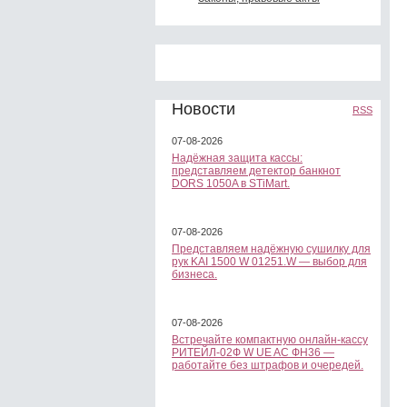
Новости
RSS
07-08-2026
Надёжная защита кассы:
представляем детектор банкнот
DORS 1050A в STiMart.
07-08-2026
Представляем надёжную сушилку для
рук KAI 1500 W 01251.W — выбор для
бизнеса.
07-08-2026
Встречайте компактную онлайн-кассу
РИТЕЙЛ-02Ф W UE AC ФН36 —
работайте без штрафов и очередей.