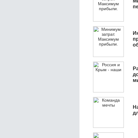
М
п
И
п
о
Р
д
м
Н
д