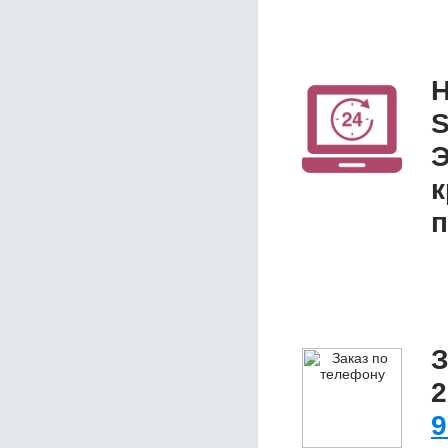
Н
S
Э
к
п
З
2
9