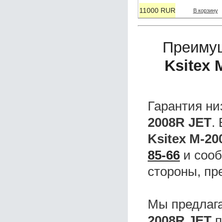
11000 RUR
В корзину
Преиму
Ksitex 
Гарантия ни
2008R JET
.
Ksitex M-20
85-66
и сооб
стороны, пр
Мы предлаг
2008R JET
п