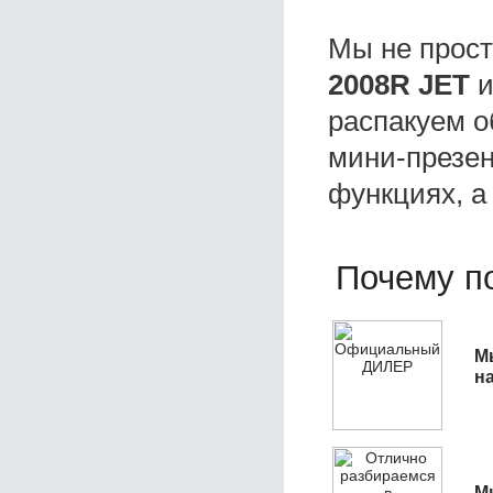
Мы не прос
2008R JET
и
распакуем о
мини-презен
функциях, а
Почему по
М
н
М