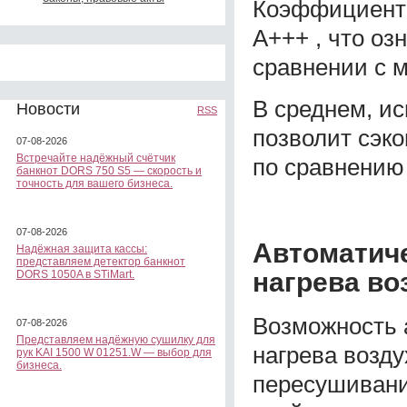
Коэффициент 
A+++ , что оз
сравнении с 
В среднем, и
Новости
RSS
позволит сэко
07-08-2026
Встречайте надёжный счётчик
по сравнению
банкнот DORS 750 S5 — скорость и
точность для вашего бизнеса.
07-08-2026
Автоматич
Надёжная защита кассы:
представляем детектор банкнот
нагрева во
DORS 1050A в STiMart.
Возможность 
07-08-2026
Представляем надёжную сушилку для
нагрева возду
рук KAI 1500 W 01251.W — выбор для
бизнеса.
пересушивани