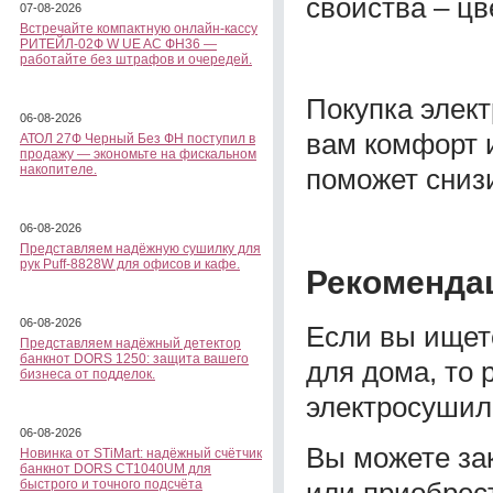
свойства – цв
07-08-2026
Встречайте компактную онлайн-кассу
РИТЕЙЛ-02Ф W UE AC ФН36 —
работайте без штрафов и очередей.
Покупка элек
06-08-2026
вам комфорт и
АТОЛ 27Ф Черный Без ФН поступил в
продажу — экономьте на фискальном
накопителе.
поможет сниз
06-08-2026
Представляем надёжную сушилку для
рук Puff-8828W для офисов и кафе.
Рекоменда
06-08-2026
Если вы ищет
Представляем надёжный детектор
банкнот DORS 1250: защита вашего
для дома, то 
бизнеса от подделок.
электросушилк
06-08-2026
Вы можете за
Новинка от STiMart: надёжный счётчик
банкнот DORS CT1040UM для
или приобрес
быстрого и точного подсчёта