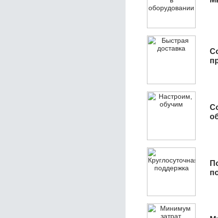
С
п
С
об
П
п