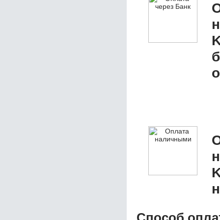
О
K
б
о
О
K
н
Способ опла