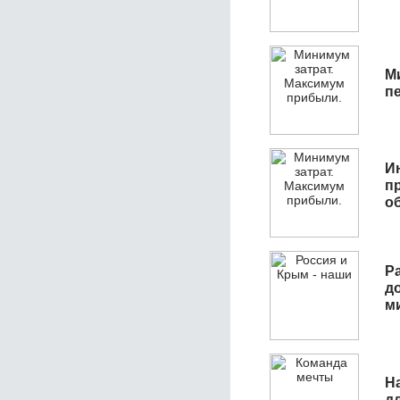
М
п
И
п
о
Р
д
м
Н
д