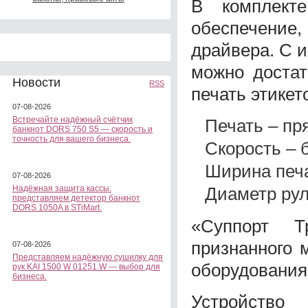
В комплекте
обеспечение
драйвера. С и
можно достат
Новости
RSS
печать этикет
07-08-2026
Встречайте надёжный счётчик
Печать – пр
банкнот DORS 750 S5 — скорость и
точность для вашего бизнеса.
Скорость – 
Ширина печа
07-08-2026
Диаметр рул
Надёжная защита кассы:
представляем детектор банкнот
DORS 1050A в STiMart.
«Суппорт Т
признанного 
07-08-2026
Представляем надёжную сушилку для
оборудования
рук KAI 1500 W 01251.W — выбор для
бизнеса.
Устройство