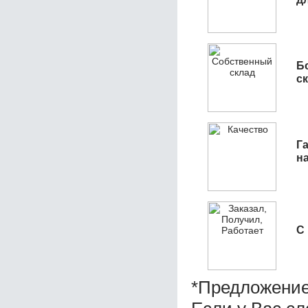
Б
с
Га
н
С
*Предложение