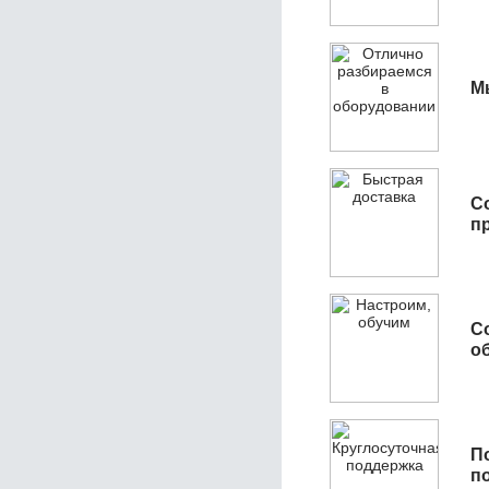
М
С
п
С
об
П
п