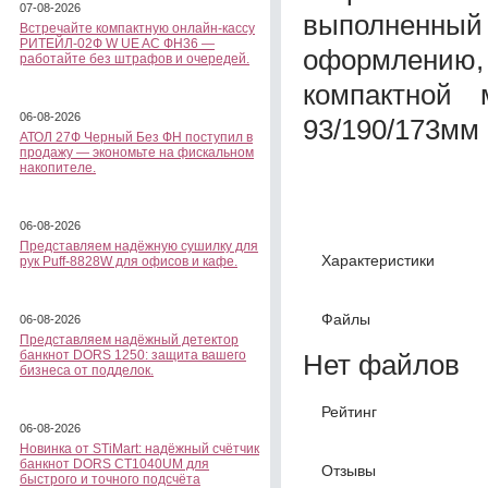
07-08-2026
выполненны
Встречайте компактную онлайн-кассу
РИТЕЙЛ-02Ф W UE AC ФН36 —
оформлению, 
работайте без штрафов и очередей.
компактной 
06-08-2026
93/190/173мм (
АТОЛ 27Ф Черный Без ФН поступил в
продажу — экономьте на фискальном
накопителе.
06-08-2026
Представляем надёжную сушилку для
Характеристики
рук Puff-8828W для офисов и кафе.
Файлы
06-08-2026
Представляем надёжный детектор
банкнот DORS 1250: защита вашего
Нет файлов
бизнеса от подделок.
Рейтинг
06-08-2026
Новинка от STiMart: надёжный счётчик
банкнот DORS CT1040UM для
Отзывы
быстрого и точного подсчёта