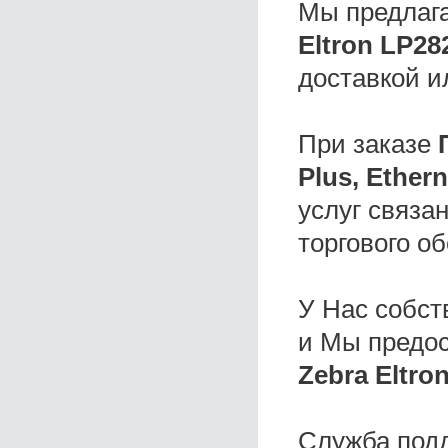
Мы предлаг
Eltron LP28
доставкой и
При заказе
Plus, Ether
услуг связа
торгового о
У Нас собс
и Мы предо
Zebra Eltro
Служба под