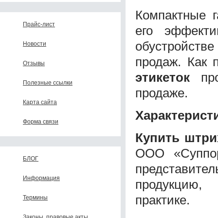
Компактные г
Прайс-лист
его эффекти
обустройстве 
Новости
продаж. Как 
Отзывы
этикеток
про
Полезные ссылки
продаже.
Карта сайта
Характерист
Форма связи
Купить штрих
ООО «Суппо
БЛОГ
представител
Информация
продукцию,
практике.
Термины
Законы, правовые акты