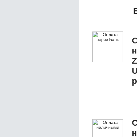
О
Z
р
О