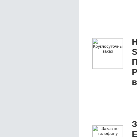
Н
S
П
P
в
З
E