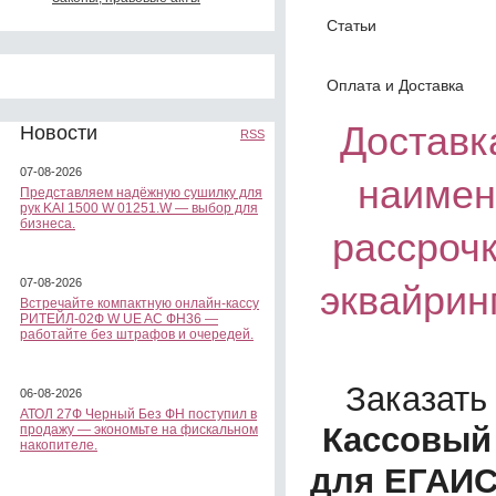
Статьи
Оплата и Доставка
Доставка
Новости
RSS
07-08-2026
наимен
Представляем надёжную сушилку для
рук KAI 1500 W 01251.W — выбор для
бизнеса.
рассроч
07-08-2026
эквайрин
Встречайте компактную онлайн-кассу
РИТЕЙЛ-02Ф W UE AC ФН36 —
работайте без штрафов и очередей.
Заказать
06-08-2026
АТОЛ 27Ф Черный Без ФН поступил в
Кассовый 
продажу — экономьте на фискальном
накопителе.
для ЕГАИС