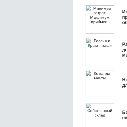
И
п
о
Р
д
м
Н
д
Б
с