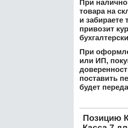
При налично
товара на ск
и забираете 
привозит ку
бухгалтерски
При оформле
или ИП, пок
доверенност
поставить пе
будет перед
Позицию К
Касса 7 д