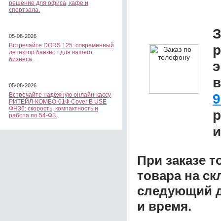
решение для офиса, кафе и
спортзала.
З
05-08-2026
Встречайте DORS 125: современный
р
детектор банкнот для вашего
бизнеса.
э
05-08-2026
9
Встречайте надёжную онлайн-кассу
РИТЕЙЛ-КОМБО-01Ф Cover B USE
ФН36: скорость, компактность и
р
работа по 54-ФЗ.
и
При заказе т
товара на ск
следующий д
и время.