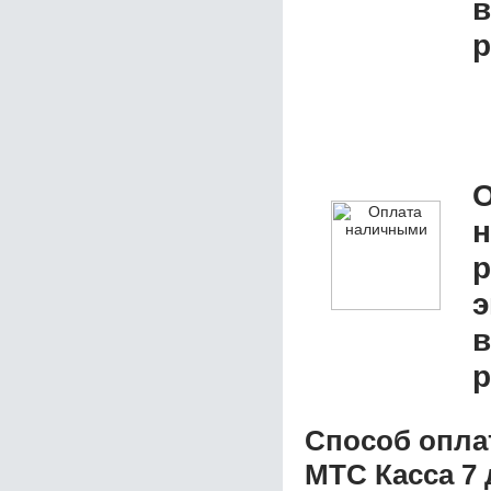
р
О
р
э
р
Способ опла
МТС Касса 7 