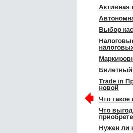
Активная 
Автономна
Выбор кас
Налоговые
налоговых
Маркировк
Билетный 
Trade in 
новой
🠸
Что такое
Что выгод
приобрет
Нужен ли 