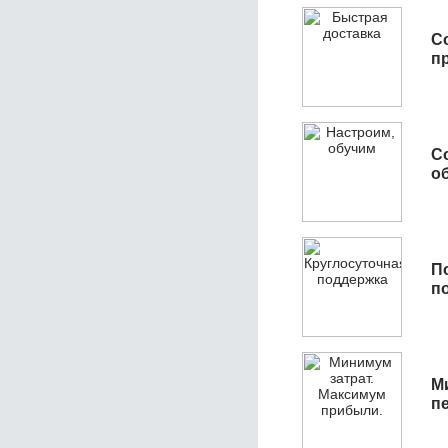
С
п
С
об
П
п
М
п