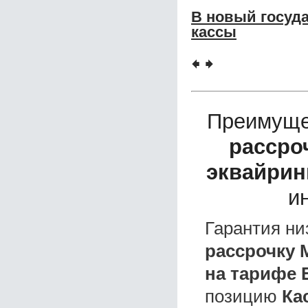
В новый госуд
кассы
🠸
🠺
Преимуще
рассро
эквайрин
и
Гарантия ни
рассрочку 
на тарифе 
позицию
Ка