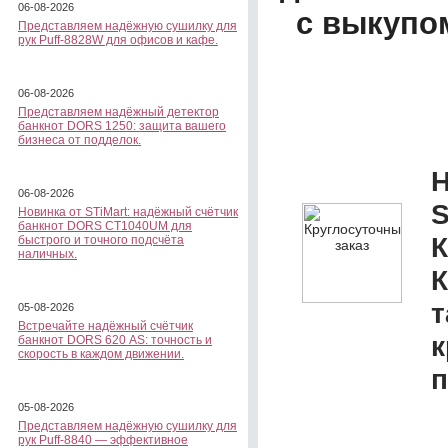
06-08-2026
с выкупо
Представляем надёжную сушилку для
рук Puff-8828W для офисов и кафе.
06-08-2026
Представляем надёжный детектор
банкнот DORS 1250: защита вашего
бизнеса от подделок.
Н
06-08-2026
S
Новинка от STiMart: надёжный счётчик
банкнот DORS CT1040UM для
К
быстрого и точного подсчёта
наличных.
К
т
05-08-2026
Встречайте надёжный счётчик
к
банкнот DORS 620 АS: точность и
скорость в каждом движении.
п
05-08-2026
Представляем надёжную сушилку для
рук Puff-8840 — эффективное