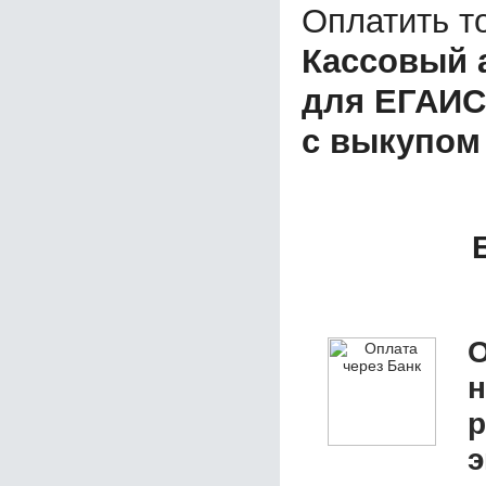
Оплатить т
Кассовый а
для ЕГАИС
с выкупом
О
р
э