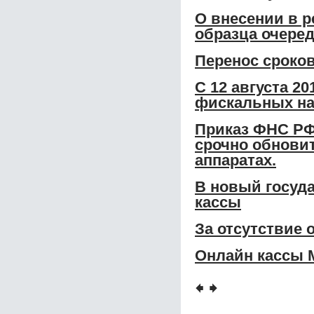
О внесении в р
образца очере
Перенос сроко
С 12 августа 2
фискальных на
Приказ ФНС РФ
срочно обновит
аппаратах.
В новый госуд
кассы
За отсутствие 
Онлайн кассы 
🠸
🠺