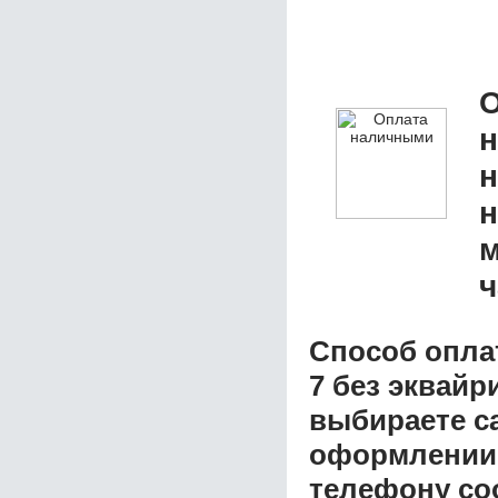
О
н
н
м
ч
Способ опла
7 без эквай
выбираете с
оформлении з
телефону со