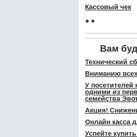
Кассовый чек
🠸
🠺
Вам бу
Технический сб
Вниманию всех
У посетителей 
одними из перв
семейства Эвот
Акция! Снижени
Онлайн касса 
Успейте купить