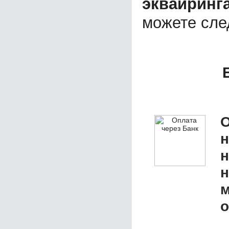
эквайринг
можете сл
О
н
н
м
о