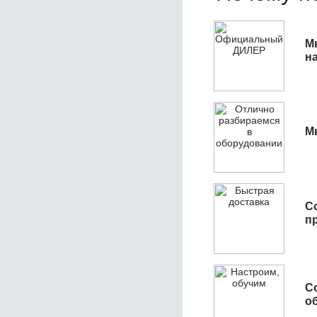
М
н
М
С
п
С
об