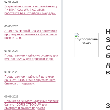
07-08-2026
Встречайте компактную онлайн-кассу
РИТЕЙЛ-02Ф W UE AC ФН36 —
работайте без штрафов и очередей.
06-08-2026
Н
АТОЛ 27Ф Черный Без ФН поступил в
продажу — экономьте на фискальном
S
накопителе.
О
06-08-2026
б
Представляем надёжную сушилку для
рук Puff-8828W для офисов и кафе.
д
в
06-08-2026
Представляем надёжный детектор
банкнот DORS 1250: защита вашего
бизнеса от подделок.
06-08-2026
Новинка от STiMart: надёжный счётчик
З
банкнот DORS CT1040UM для
быстрого и точного подсчёта