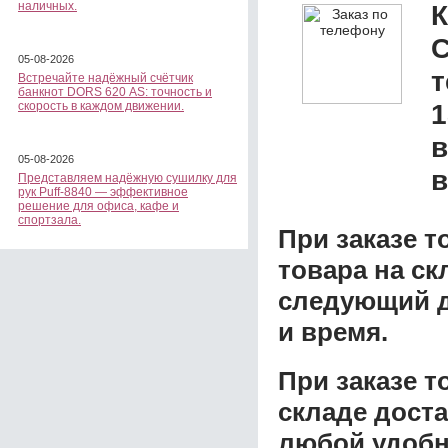
наличных.
К
С
05-08-2026
Встречайте надёжный счётчик
банкнот DORS 620 АS: точность и
1
скорость в каждом движении.
в
05-08-2026
в
Представляем надёжную сушилку для
рук Puff-8840 — эффективное
решение для офиса, кафе и
спортзала.
При заказе т
товара на ск
следующий д
и время.
При заказе 
складе доста
любой удобн