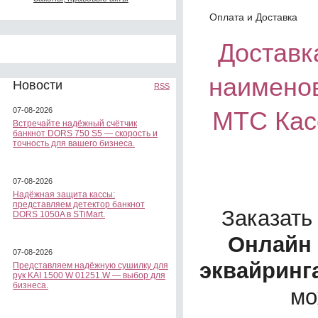
Оплата и Доставка
Доставка
наименов
Новости
RSS
07-08-2026
МТС Касс
Встречайте надёжный счётчик
банкнот DORS 750 S5 — скорость и
точность для вашего бизнеса.
07-08-2026
Надёжная защита кассы:
представляем детектор банкнот
Заказать
DORS 1050A в STiMart.
Онлайн 
07-08-2026
эквайринг
Представляем надёжную сушилку для
рук KAI 1500 W 01251.W — выбор для
бизнеса.
мо