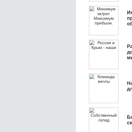
И
п
о
Р
д
м
Н
д
Б
с