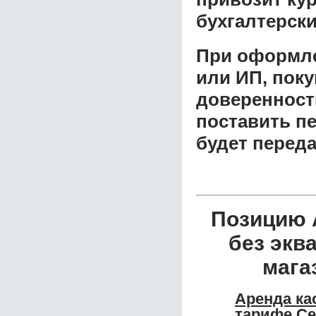
бухгалтерски
При оформле
или ИП, пок
доверенност
поставить пе
будет перед
Позицию 
без экв
мага
Аренда ка
тарифе Се