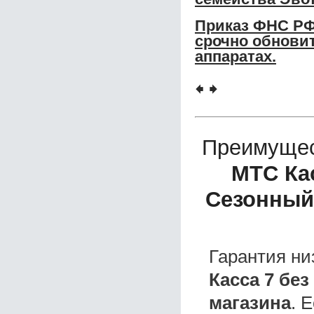
Приказ ФНС РФ
срочно обновит
аппаратах.
🠸
🠺
Преимущес
МТС Кас
Сезонный
Гарантия ни
Касса 7 бе
магазина
. 