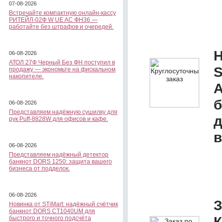
07-08-2026
Встречайте компактную онлайн-кассу
РИТЕЙЛ-02Ф W UE AC ФН36 —
работайте без штрафов и очередей.
Н
06-08-2026
АТОЛ 27Ф Черный Без ФН поступил в
S
продажу — экономьте на фискальном
накопителе.
А
б
06-08-2026
Представляем надёжную сушилку для
д
рук Puff-8828W для офисов и кафе.
в
06-08-2026
Представляем надёжный детектор
банкнот DORS 1250: защита вашего
бизнеса от подделок.
06-08-2026
З
Новинка от STiMart: надёжный счётчик
банкнот DORS CT1040UM для
К
быстрого и точного подсчёта