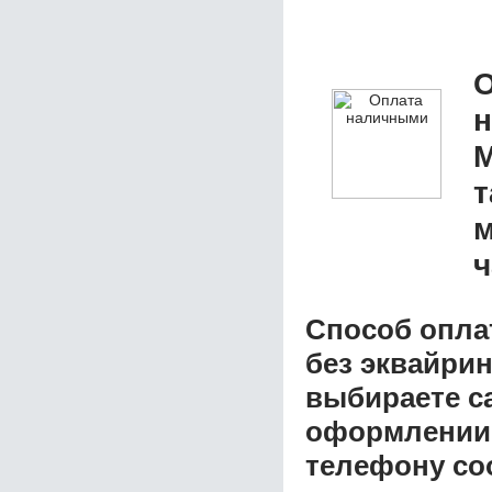
О
М
т
м
ч
Способ опла
без эквайри
выбираете с
оформлении з
телефону со