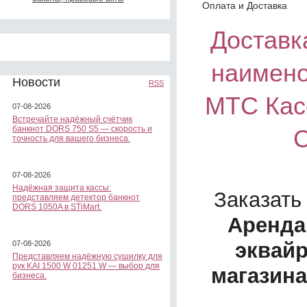
Оплата и Доставка
Доставка
наимено
Новости
RSS
МТС Касс
07-08-2026
Встречайте надёжный счётчик
банкнот DORS 750 S5 — скорость и
С
точность для вашего бизнеса.
07-08-2026
Надёжная защита кассы:
Заказать
представляем детектор банкнот
DORS 1050A в STiMart.
Аренда
эквайр
07-08-2026
Представляем надёжную сушилку для
рук KAI 1500 W 01251.W — выбор для
магазина
бизнеса.