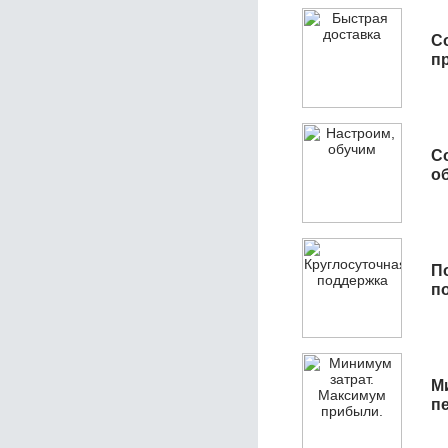
С
п
С
об
П
п
М
п