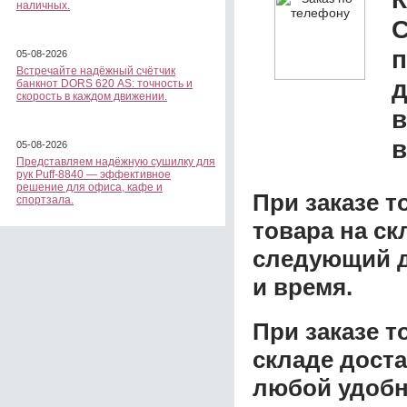
наличных.
С
05-08-2026
Встречайте надёжный счётчик
д
банкнот DORS 620 АS: точность и
скорость в каждом движении.
в
в
05-08-2026
Представляем надёжную сушилку для
рук Puff-8840 — эффективное
решение для офиса, кафе и
При заказе т
спортзала.
товара на ск
следующий д
и время.
При заказе 
складе доста
любой удобн