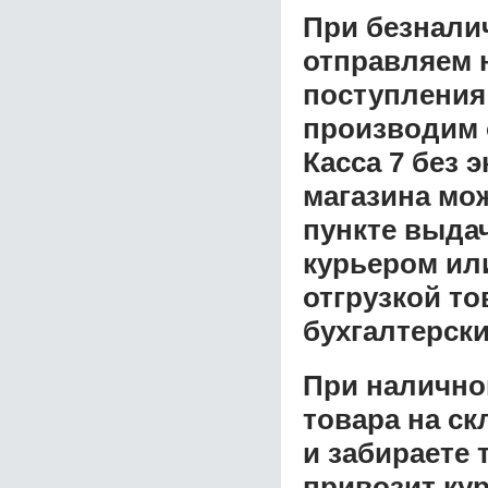
При безнали
отправляем н
поступления
производим 
Касса 7 без 
магазина
мож
пункте выдач
курьером ил
отгрузкой т
бухгалтерски
При налично
товара на ск
и забираете 
привозит ку