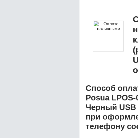
О
к
(
о
Способ опла
Posua LPOS-0
Черный USB
при оформлен
телефону со