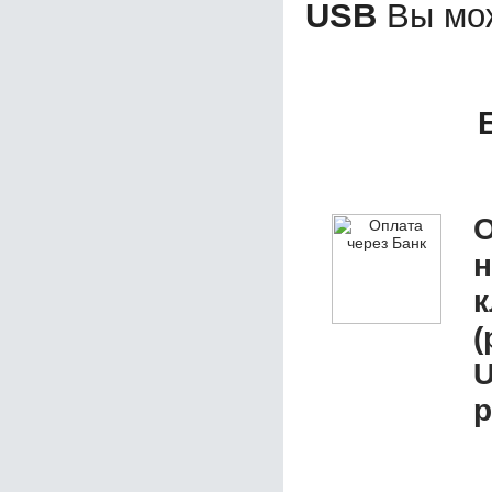
USB
Вы мож
О
к
(
р