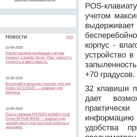
POS-клавиат
учетом макси
выдерживает
бесперебойно
Новости
RSS
корпус - вла
10-08-2026
устройство в
Представляем надёжный счётчик
банкнот Cassida Титан Titan: скорость,
точность и вместимость.
запыленность
+70 градусов.
10-08-2026
Встречайте мощную сушилку для рук
32 клавиши п
Ksitex UV-1150AC — новинку для
бизнеса.
дает возмо
практичес
10-08-2026
Представляем РИТЕЙЛ-КОМБО-01Ф
информацию в
Cover W HUB ФН36 — компактную
онлайн-кассу для быстрой работы и
удобства п
экономии.