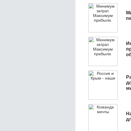
М
п
И
п
о
Р
д
м
Н
д