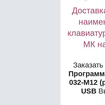
Доставка
наиме
клавиату
МК н
Заказать
Программ
032-М12 (
USB
Вы