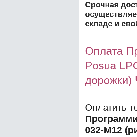
Срочная дост
осуществляе
складе и сво
Оплата П
Posua LPO
дорожки)
Оплатить т
Программи
032-М12 (р