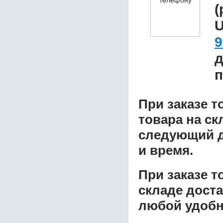
(
9
д
п
При заказе т
товара на ск
следующий д
и время.
При заказе 
складе доста
любой удобн