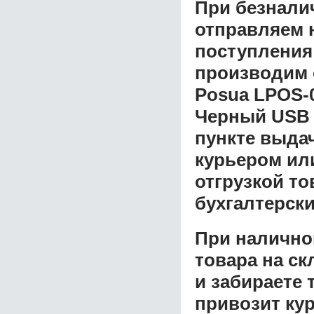
При безнали
отправляем н
поступления
производим 
Posua LPOS-0
Черный USB
пункте выдач
курьером ил
отгрузкой т
бухгалтерски
При налично
товара на ск
и забираете 
привозит ку