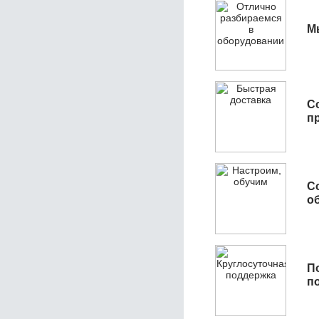
М
С
п
С
об
П
п