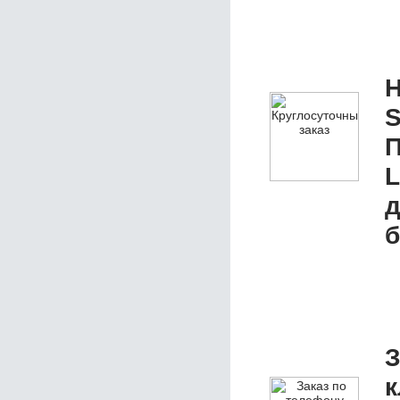
Н
S
П
L
д
б
З
к