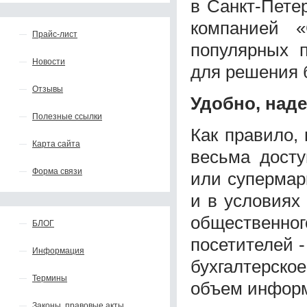
в Санкт-Пете
компанией 
Прайс-лист
популярных п
Новости
для решения 
Отзывы
Удобно, над
Полезные ссылки
Как правило,
Карта сайта
весьма досту
Форма связи
или супермар
и в условиях
общественно
БЛОГ
посетителей -
Информация
бухгалтерско
Термины
объем инфор
Законы, правовые акты