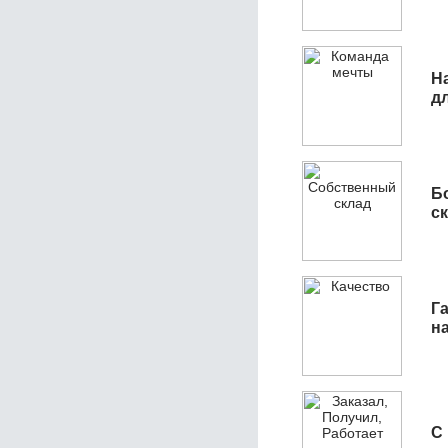
Н
д
Б
с
Га
н
С