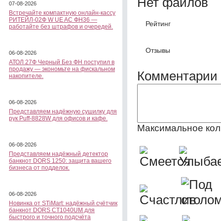
Нет файлов
07-08-2026
Встречайте компактную онлайн-кассу
РИТЕЙЛ-02Ф W UE AC ФН36 —
Рейтинг
работайте без штрафов и очередей.
Отзывы
06-08-2026
АТОЛ 27Ф Черный Без ФН поступил в
продажу — экономьте на фискальном
Комментарии 
накопителе.
06-08-2026
Представляем надёжную сушилку для
рук Puff-8828W для офисов и кафе.
Максимальное кол
06-08-2026
Представляем надёжный детектор
банкнот DORS 1250: защита вашего
бизнеса от подделок.
06-08-2026
Новинка от STiMart: надёжный счётчик
банкнот DORS CT1040UM для
быстрого и точного подсчёта