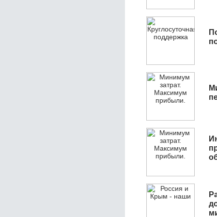
П
п
М
п
И
п
о
Р
д
м