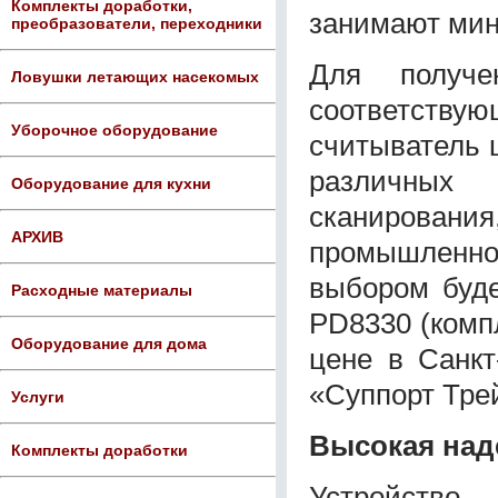
Комплекты доработки,
занимают ми
преобразователи, переходники
Для получ
Ловушки летающих насекомых
соответству
Уборочное оборудование
считыватель ш
различных 
Оборудование для кухни
сканирова
АРХИВ
промышленн
выбором буде
Расходные материалы
PD8330 (компл
Оборудование для дома
цене в Санкт
«Суппорт Тре
Услуги
Высокая над
Комплекты доработки
Устройство