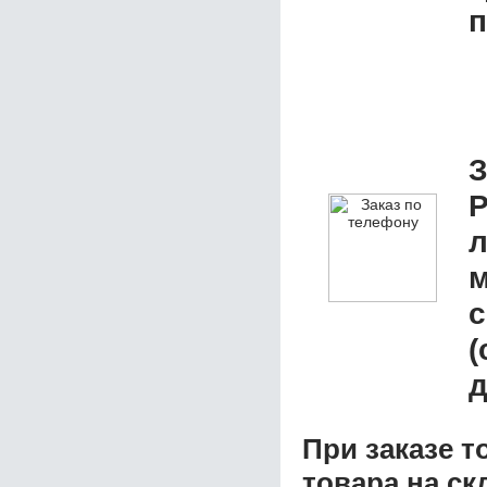
п
З
P
л
м
с
(
д
При заказе т
товара на ск