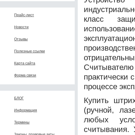
индустриальн
Прайс-лист
класс защи
использова
Новости
эксплуатаци
Отзывы
производс
Полезные ссылки
отрицатель
Карта сайта
Считывателю
практически 
Форма связи
процессе эксп
Купить штрих
БЛОГ
(ручной, лаз
Информация
любых усло
Термины
считывания. 
Законы, правовые акты