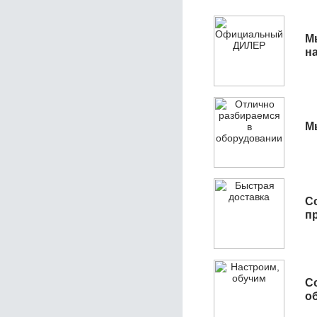
М
н
М
С
п
С
об