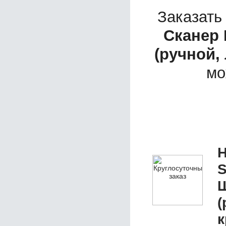
Заказать
Сканер 
(ручной,
мо
Н
S
Ш
(
к