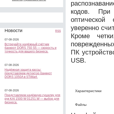
распознавани
кодов. При
оптической
уверенно счи
Новости
RSS
Кроме четки
07-08-2026
поврежденных
Встречайте надёжный счётчик
банкнот DORS 750 S5 — скорость и
ПК устройств
точность для вашего бизнеса.
USB.
07-08-2026
Надёжная защита кассы:
представляем детектор банкнот
DORS 1050A в STiMart.
Характеристики
07-08-2026
Представляем надёжную сушилку для
рук KAI 1500 W 01251.W — выбор для
бизнеса.
Файлы