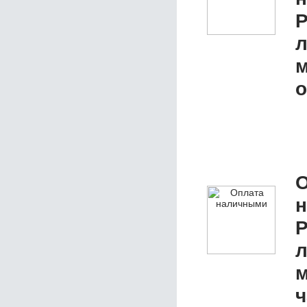
P
л
м
о
О
P
л
м
ч