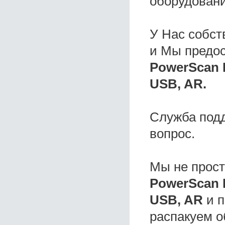
оборудовани
У Нас собс
и Мы предо
PowerScan 
USB, AR.
Служба под
вопрос.
Мы не прос
PowerScan 
USB, AR
и п
распакуем о