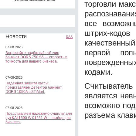
торговли мак
распознавани
все возможн
штрих-кодов
Новости
RSS
качественный
07-08-2026
первой поп
Встречайте надёжный счётчик
банкнот DORS 750 S5 — скорость и
поврежденных
точность для вашего бизнеса.
кодами.
07-08-2026
Надёжная защита кассы:
Считывател
представляем детектор банкнот
DORS 1050A в STiMart.
является нев
возможно под
07-08-2026
разъема клав
Представляем надёжную сушилку для
рук KAI 1500 W 01251.W — выбор для
бизнеса.