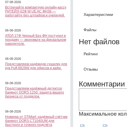
07-08-2026
Встречайте компактную онлайн-кассу
РИТЕЙЛ-02Ф W UE AC ФН36 —
Характеристики
работайте без штрафов и очередей.
Файлы
06-08-2026
АТОЛ 27Ф Черный Без ФН поступил в
Нет файлов
продажу — экономьте на фискальном
накопителе.
Рейтинг
06-08-2026
Представляем надёжную сушилку для
рук Puff-8828W для офисов и кафе.
Отзывы
Комментарии 
06-08-2026
Представляем надёжный детектор
банкнот DORS 1250: защита вашего
бизнеса от подделок.
06-08-2026
Максимальное кол
Новинка от STiMart: надёжный счётчик
банкнот DORS CT1040UM для
быстрого и точного подсчёта