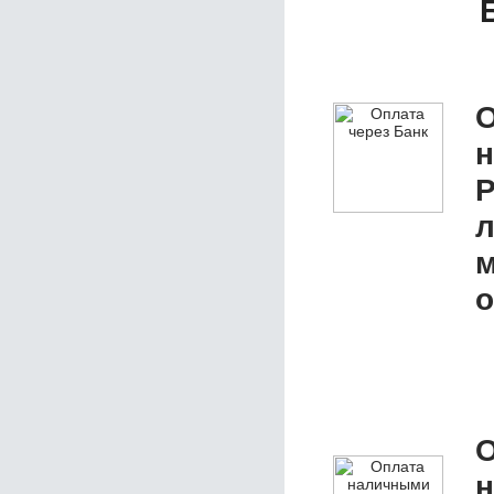
О
P
л
м
о
О