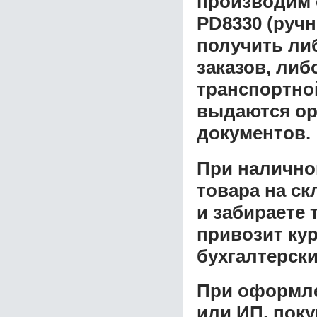
производим 
PD8330 (ручн
получить ли
заказов, либ
транспортной
выдаются ор
документов.
При налично
товара на ск
и забираете 
привозит ку
бухгалтерски
При оформле
или ИП, пок