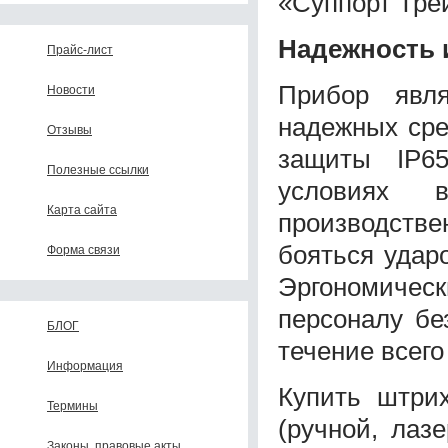
«Суппорт Тре
Надежность 
Прайс-лист
Прибор явл
Новости
надежных сре
Отзывы
защиты IP65
Полезные ссылки
условиях 
Карта сайта
производств
бояться удар
Форма связи
Эргономиче
персоналу бе
БЛОГ
течение всего
Информация
Купить штрих
Термины
(ручной, лаз
Законы, правовые акты