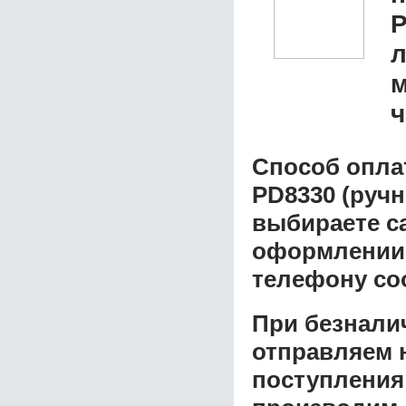
P
л
м
ч
Способ опла
PD8330 (ручн
выбираете с
оформлении з
телефону со
При безнали
отправляем н
поступления