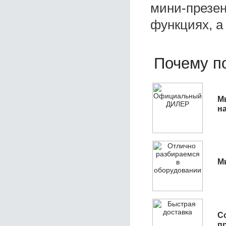
мини-презен
функциях, а
Почему по
М
н
М
С
п