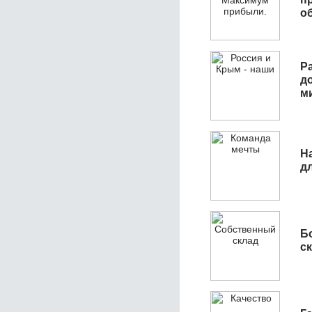
о
Р
д
м
Н
д
Б
с