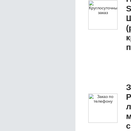
S
Ш
(
к
п
З
P
л
м
с