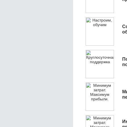
С
об
П
п
М
п
И
п