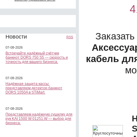
4
Заказать
Новости
RSS
Аксессуа
07-08-2026
Встречайте надёжный счётчик
кабель для
банкнот DORS 750 S5 — скорость и
точность для вашего бизнеса.
мо
07-08-2026
Надёжная защита кассы:
представляем детектор банкнот
DORS 1050A в STiMart.
07-08-2026
Представляем надёжную сушилку для
Н
рук KAI 1500 W 01251.W — выбор для
бизнеса.
S