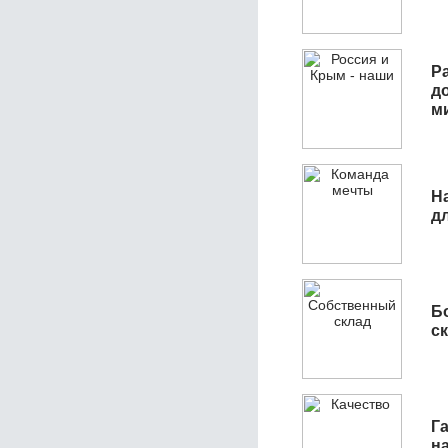
Р
д
м
Н
д
Б
с
Га
н