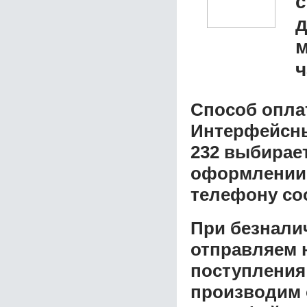
с
д
м
ч
Способ опла
Интерфейсный
232
выбирает
оформлении з
телефону со
При безнали
отправляем н
поступления
производим 