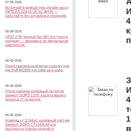
А
07-08-2026
Встречайте компактную онлайн-кассу
И
РИТЕЙЛ-02Ф W UE AC ФН36 —
работайте без штрафов и очередей.
4
к
06-08-2026
АТОЛ 27Ф Черный Без ФН поступил в
п
продажу — экономьте на фискальном
накопителе.
06-08-2026
Представляем надёжную сушилку для
рук Puff-8828W для офисов и кафе.
З
06-08-2026
И
Представляем надёжный детектор
банкнот DORS 1250: защита вашего
4
бизнеса от подделок.
06-08-2026
1
Новинка от STiMart: надёжный счётчик
банкнот DORS CT1040UM для
в
быстрого и точного подсчёта