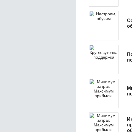
С
об
П
п
М
п
И
п
о