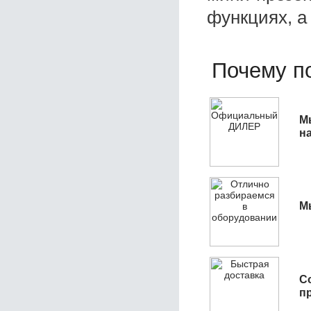
функциях, а
Почему по
М
н
М
С
п