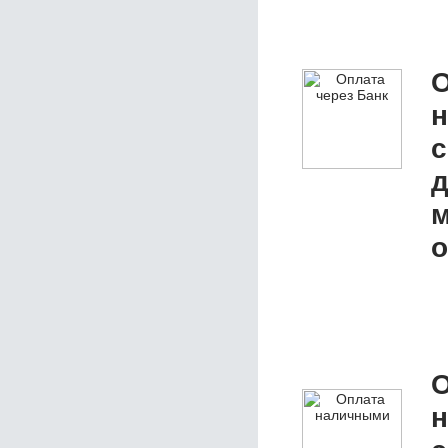
О
с
д
м
о
О