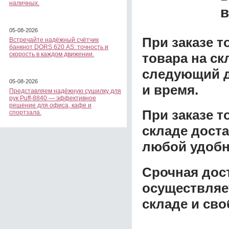
наличных.
в
05-08-2026
При заказе т
Встречайте надёжный счётчик
банкнот DORS 620 АS: точность и
товара на ск
скорость в каждом движении.
следующий д
05-08-2026
и время.
Представляем надёжную сушилку для
рук Puff-8840 — эффективное
решение для офиса, кафе и
При заказе 
спортзала.
складе доста
любой удобн
Срочная дост
осуществляе
складе и сво