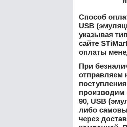
н
Способ опла
USB (эмуляц
указывая ти
сайте STiMar
оплаты мене
При безнали
отправляем н
поступления
производим 
90, USB (эм
либо самовы
через доста