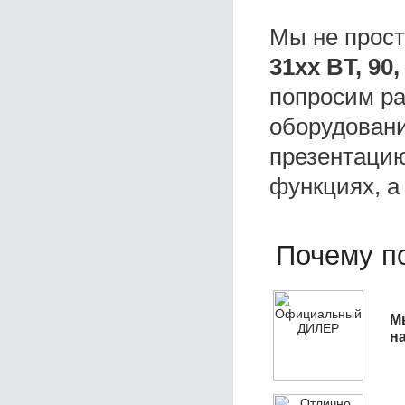
Мы не прос
31хх BT, 9
попросим ра
оборудовани
презентацию
функциях, а
Почему по
М
н