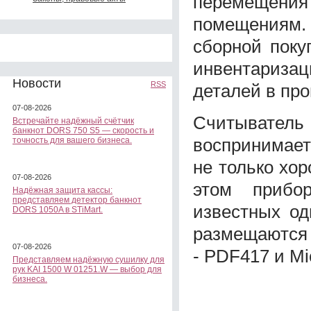
перемещени
помещениям.
сборной поку
инвентариза
Новости
RSS
деталей в про
07-08-2026
Считыватель
Встречайте надёжный счётчик
банкнот DORS 750 S5 — скорость и
воспринимает
точность для вашего бизнеса.
не только хо
07-08-2026
этом прибо
Надёжная защита кассы:
представляем детектор банкнот
известных од
DORS 1050A в STiMart.
размещаются 
07-08-2026
- PDF417 и Mi
Представляем надёжную сушилку для
рук KAI 1500 W 01251.W — выбор для
бизнеса.