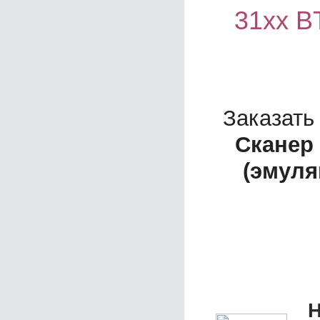
31хх B
Заказать
Сканер 
(эмуля
Н