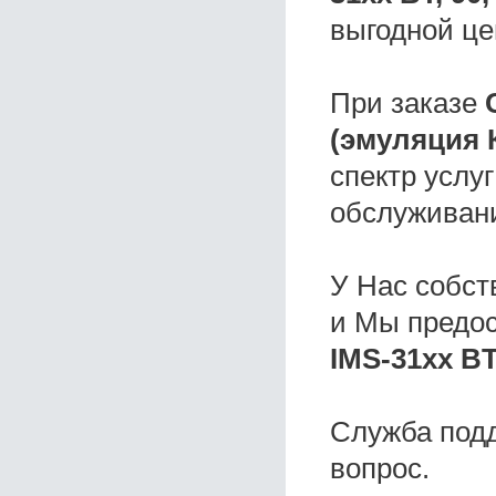
выгодной це
При заказе
(эмуляция
спектр услу
обслуживани
У Нас собс
и Мы предо
IMS-31хх B
Служба под
вопрос.