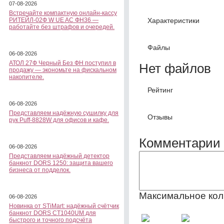
07-08-2026
Встречайте компактную онлайн-кассу
Характеристики
РИТЕЙЛ-02Ф W UE AC ФН36 —
работайте без штрафов и очередей.
Файлы
06-08-2026
АТОЛ 27Ф Черный Без ФН поступил в
Нет файлов
продажу — экономьте на фискальном
накопителе.
Рейтинг
06-08-2026
Представляем надёжную сушилку для
Отзывы
рук Puff-8828W для офисов и кафе.
Комментарии 
06-08-2026
Представляем надёжный детектор
банкнот DORS 1250: защита вашего
бизнеса от подделок.
Максимальное кол
06-08-2026
Новинка от STiMart: надёжный счётчик
банкнот DORS CT1040UM для
быстрого и точного подсчёта