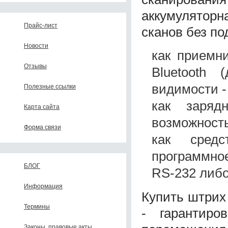
аккумулятор
Прайс-лист
сканов без по
Новости
как приемн
Отзывы
Bluetooth
видимости -
Полезные ссылки
как заряд
Карта сайта
возможность
Форма связи
как сред
программно
БЛОГ
RS-232 либо
Информация
Купить штрих
Термины
- гарантиро
Законы, правовые акты