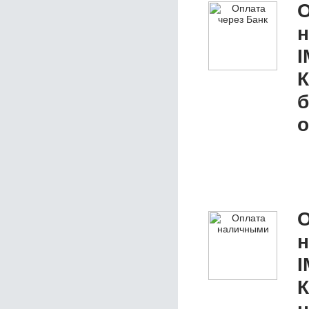
О
I
К
б
о
О
I
К