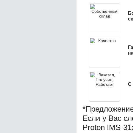
Б
с
Га
н
С
*Предложение
Если у Вас с
Proton IMS-31