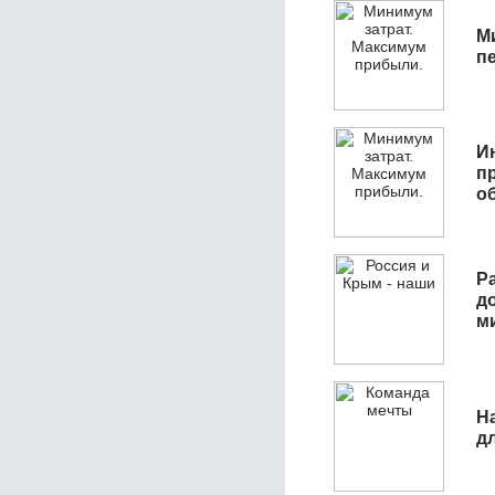
М
п
И
п
о
Р
д
м
Н
д