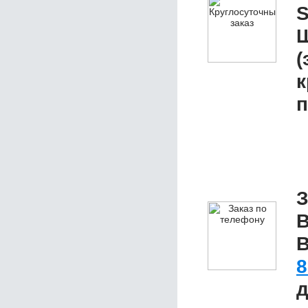
S
Ш
(
к
п
З
B
В
8
д