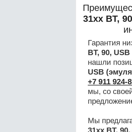
Преимущес
31хх BT, 
и
Гарантия ни
BT, 90, US
нашли поз
USB (эмул
+7 911 924-8
мы, со свое
предложени
Мы предлаг
31хх BT, 9