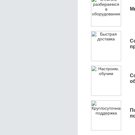
М
С
п
С
об
П
п