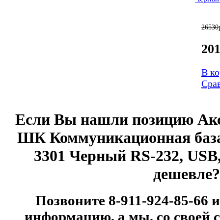
26530
20
В к
Сра
Если Вы нашли позицию
Ак
ШК Коммуникационная база
3301 Черный RS-232, USB
дешевле?
Позвоните 8-911-924-85-66 
информацию, а мы, со своей 