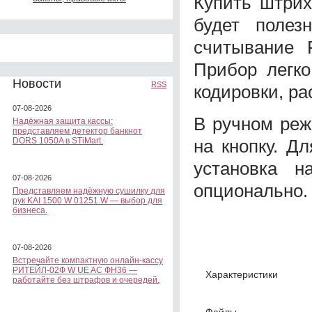
Купить штрих
будет полез
считывание 
Прибор легк
Новости
RSS
кодировки, ра
07-08-2026
В ручном реж
Надёжная защита кассы:
представляем детектор банкнот
на кнопку. Д
DORS 1050A в STiMart.
установка н
07-08-2026
опционально.
Представляем надёжную сушилку для
рук KAI 1500 W 01251.W — выбор для
бизнеса.
07-08-2026
Встречайте компактную онлайн-кассу
РИТЕЙЛ-02Ф W UE AC ФН36 —
Характеристики
работайте без штрафов и очередей.
Файлы