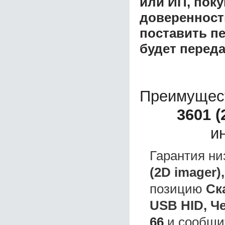
или ИП, пок
доверенност
поставить пе
будет перед
Преимущес
3601 
и
Гарантия ни
(2D imager)
позицию
Ск
USB HID, Ч
66
и сообщит