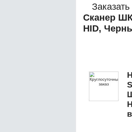
Заказать
Сканер ШК 
HID, Черн
Н
S
Ш
H
в