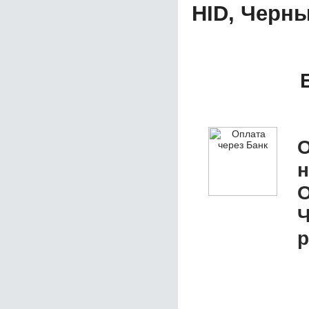
HID, Черн
О
O
р