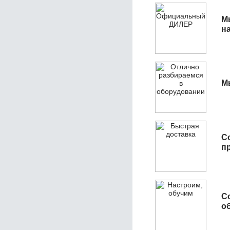
М
н
М
С
п
С
об