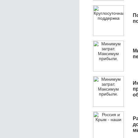
П
п
М
п
И
п
о
Р
д
м