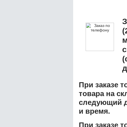
З
(
м
с
(
д
При заказе т
товара на ск
следующий д
и время.
При заказе 