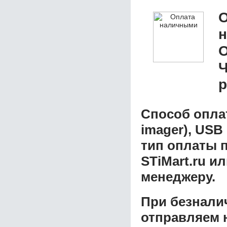
О
O
р
Способ опла
imager), USB
тип оплаты 
STiMart.ru и
менеджеру.
При безнали
отправляем н