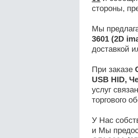
стороны, пр
Мы предлаг
3601 (2D im
доставкой и
При заказе
USB HID, Ч
услуг связа
торгового о
У Нас собс
и Мы предо