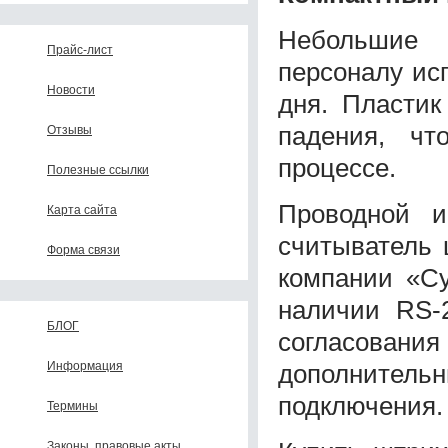
Небольшие 
Прайс-лист
персоналу исп
Новости
дня. Пластик
падения, чт
Отзывы
процессе.
Полезные ссылки
Проводной и
Карта сайта
считыватель 
Форма связи
компании «Су
наличии RS-
БЛОГ
согласования 
дополнительны
Информация
подключения.
Термины
Законы, правовые акты