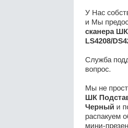
У Нас собс
и Мы предо
сканера ШК
LS4208/DS4
Служба под
вопрос.
Мы не прос
ШК Подстав
Черный
и п
распакуем о
мини-презен