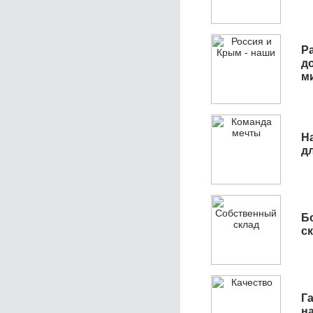
Р
д
м
Н
д
Б
с
Га
н