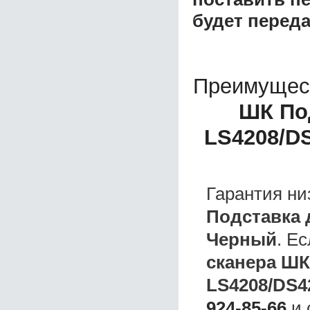
будет перед
Преимущес
ШК Под
LS4208/D
Гарантия ни
Подставка 
Черный
. Е
сканера ШК
LS4208/DS4
924-85-66
и 