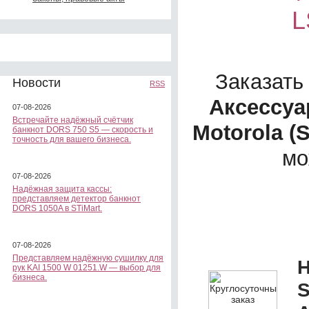
L
Заказать
Новости
RSS
Аксессуа
07-08-2026
Встречайте надёжный счётчик
Motorola (
банкнот DORS 750 S5 — скорость и
точность для вашего бизнеса.
мо
07-08-2026
Надёжная защита кассы:
представляем детектор банкнот
DORS 1050A в STiMart.
07-08-2026
Представляем надёжную сушилку для
Н
рук KAI 1500 W 01251.W — выбор для
бизнеса.
S