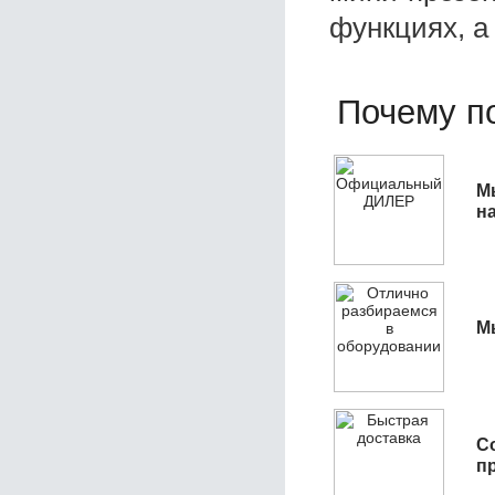
функциях, а
Почему по
М
н
М
С
п