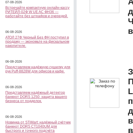
А
07-08-2026
Встречайте компактную онлайн-кассу
д
РИТЕЙЛ-02Ф W UE AC ФН36 —
работайте без штрафов и очередей.
в
06-08-2026
АТОЛ 27Ф Черный Без ФН поступил в
продажу — экономьте на фискальном
накопителе.
06-08-2026
Представляем надёжную сушилку для
З
рук Puff-8828W для офисов и кафе.
П
06-08-2026
L
Представляем надёжный детектор
банкнот DORS 1250: защита вашего
бизнеса от подделок.
д
06-08-2026
в
Новинка от STiMart: надёжный счётчик
банкнот DORS CT1040UM для
в
быстрого и точного подсчёта