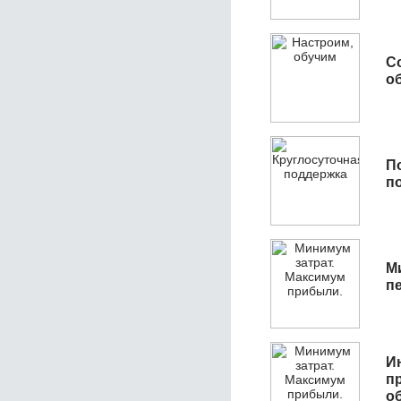
С
об
П
п
М
п
И
п
о