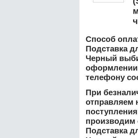
(
м
ч
Способ опла
Подставка дл
Черный
выби
оформлении з
телефону со
При безнали
отправляем н
поступления
производим 
Подставка дл