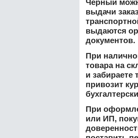
Черный
можн
выдачи заказ
транспортной
выдаются ор
документов.
При налично
товара на ск
и забираете 
привозит ку
бухгалтерски
При оформле
или ИП, пок
доверенност
поставить пе