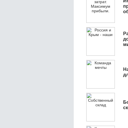
И
п
о
Р
д
м
Н
д
Б
с