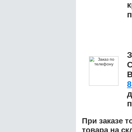
к
п
З
С
В
8
д
п
При заказе т
товара на ск