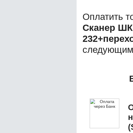
Оплатить т
Сканер ШК 
232+перех
следующим
О
(