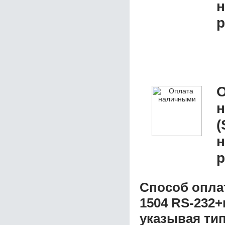
н
р
О
(
н
р
Способ опла
1504 RS-232
указывая ти