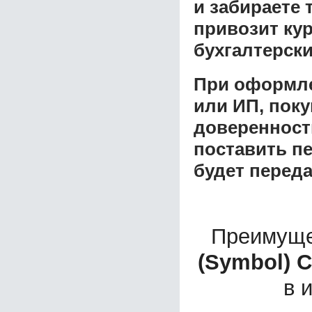
и забираете 
привозит ку
бухгалтерски
При оформле
или ИП, пок
доверенност
поставить пе
будет перед
Преимуще
(Symbol) 
в 