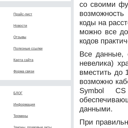
со своими фу
возможность
Прайс-лист
коды на расст
Новости
можно все д
Отзывы
кодов практич
Полезные ссылки
Все данные, 
Карта сайта
невелика) хр
вместить до 
Форма связи
возможно каб
Symbol СS
БЛОГ
обеспечива
Информация
данными.
Термины
При правильн
Законы, правовые акты