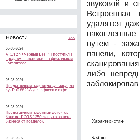
звуковой и с
Встроенная 
удалятся даж
накопленные
Новости
RSS
путем - зажа
06-08-2026
панели, кот
АТОЛ 27Ф Черный Без ФН поступил в
продажу — экономьте на фискальном
сканировани
накопителе.
либо непред
06-08-2026
заблокировав 
Представляем надёжную сушилку для
рук Puff-8828W для офисов и кафе.
06-08-2026
Представляем надёжный детектор
банкнот DORS 1250: защита вашего
Характеристики
бизнеса от подделок.
Файлы
06-08-2026