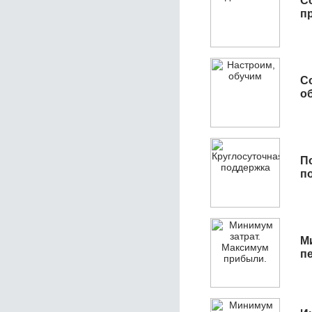
С
п
С
об
П
п
М
п