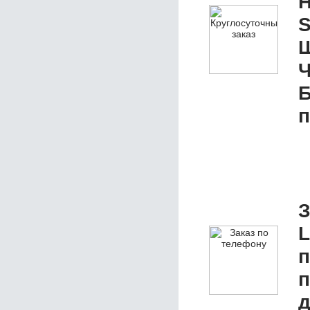
Н
S
Ш
Ч
п
З
L
п
д