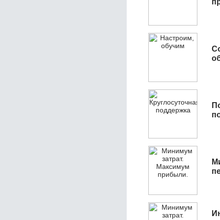
п
С
об
П
п
М
п
И