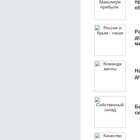
п
о
Р
д
м
Н
д
Б
с