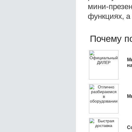
мини-презен
функциях, а
Почему по
М
н
М
С