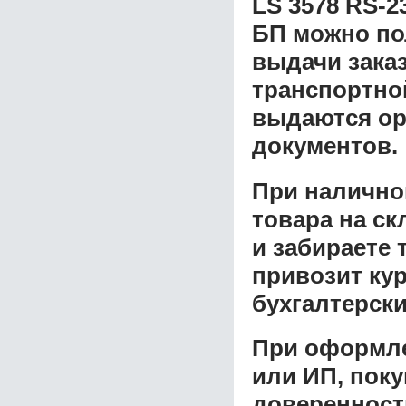
LS 3578 RS-2
БП
можно по
выдачи заказ
транспортной
выдаются ор
документов.
При налично
товара на ск
и забираете 
привозит ку
бухгалтерски
При оформле
или ИП, пок
доверенност