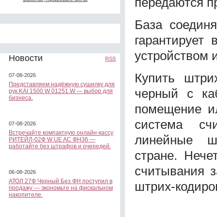
передаются п
База соедин
гарантирует
устройством и
Новости
RSS
Купить штри
07-08-2026
Представляем надёжную сушилку для
черный с ка
рук KAI 1500 W 01251.W — выбор для
бизнеса.
помещение ил
система сч
07-08-2026
Встречайте компактную онлайн-кассу
линейные ш
РИТЕЙЛ-02Ф W UE AC ФН36 —
работайте без штрафов и очередей.
стране. Нече
считывания з
06-08-2026
АТОЛ 27Ф Черный Без ФН поступил в
штрих-кодиро
продажу — экономьте на фискальном
накопителе.