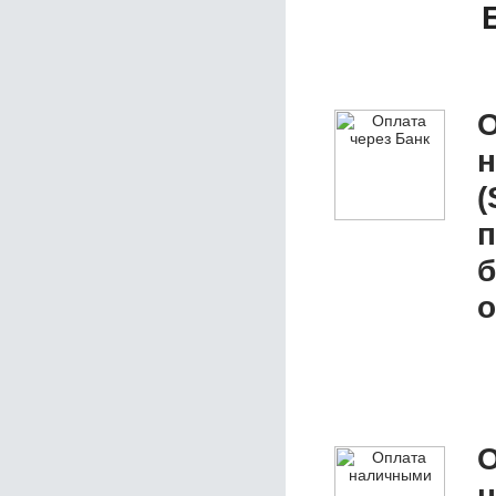
О
(
п
б
о
О