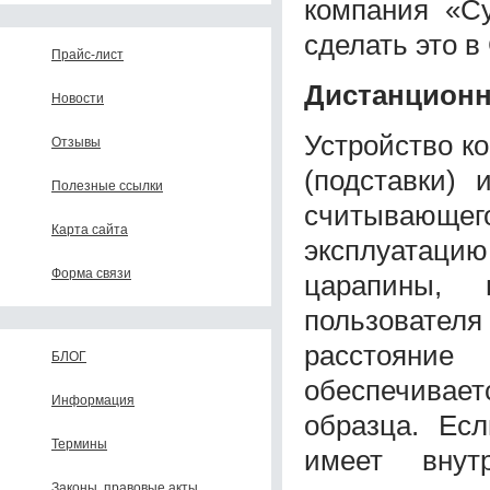
компания «Су
сделать это в
Прайс-лист
Дистанционн
Новости
Устройство ко
Отзывы
(подставки) 
Полезные ссылки
считывающег
Карта сайта
эксплуатац
Форма связи
царапины,
пользовате
расстояни
БЛОГ
обеспечивае
Информация
образца. Есл
Термины
имеет внут
Законы, правовые акты