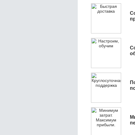
С
п
С
об
П
п
М
п