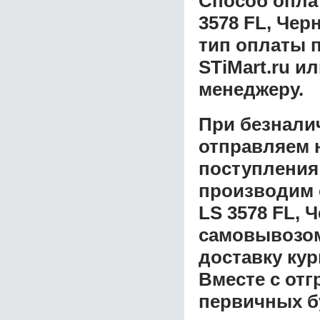
Способ опла
3578 FL, Чер
тип оплаты 
STiMart.ru и
менеджеру.
При безнали
отправляем н
поступления
производим 
LS 3578 FL, 
самовывозом 
доставку ку
Вместе с от
первичных б