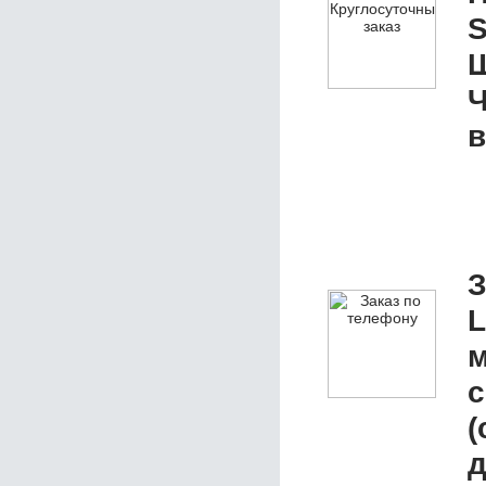
S
Ш
Ч
в
З
L
м
с
(
д