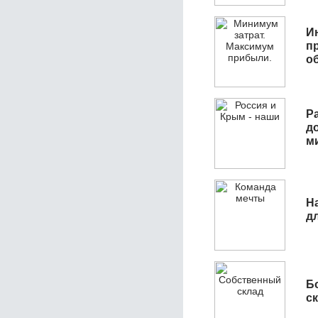
И
п
о
Р
д
м
Н
д
Б
с