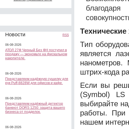
благодаря
совокупност
Технические
Новости
RSS
Тип оборудов
06-08-2026
АТОЛ 27Ф Черный Без ФН поступил в
является лаз
продажу — экономьте на фискальном
накопителе.
нанометров.
штрих-кода р
06-08-2026
Представляем надёжную сушилку для
Если вы реши
рук Puff-8828W для офисов и кафе.
(Symbol) LS
06-08-2026
выбирайте на
Представляем надёжный детектор
банкнот DORS 1250: защита вашего
работы. При
бизнеса от подделок.
нашем интерн
06-08-2026