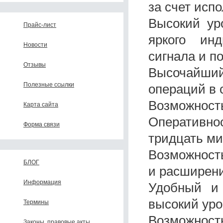
за счет исп
Высокий ур
Прайс-лист
яркого инд
Новости
сигнала и п
Отзывы
Высочайший
Полезные ссылки
операций в 
Возможность
Карта сайта
Оперативнос
Форма связи
тридцать ми
Возможност
БЛОГ
и расширен
Информация
Удобный и 
высокий уро
Термины
Возможност
Законы, правовые акты