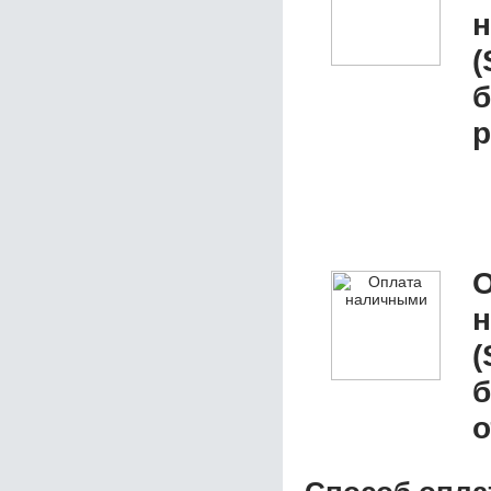
(
р
О
(
о