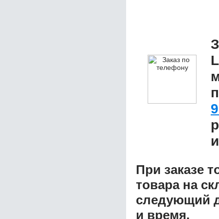
З
L
м
п
9
р
и
При заказе т
товара на ск
следующий д
и время.