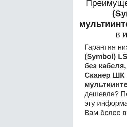
Преимуще
(Sy
мультиинте
в 
Гарантия ни
(Symbol) L
без кабеля,
Сканер ШК M
мультиинте
дешевле? П
эту информа
Вам более в