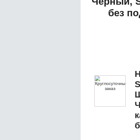
Черный, S
без по
Н
S
Ш
Ч
к
б