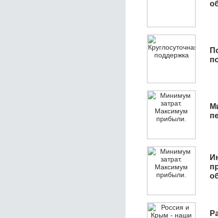
об
П
п
М
п
И
п
о
Р