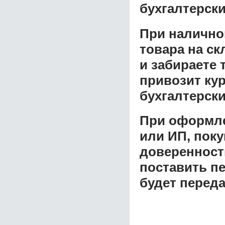
бухгалтерски
При налично
товара на ск
и забираете 
привозит ку
бухгалтерски
При оформле
или ИП, пок
доверенност
поставить пе
будет перед