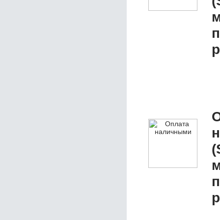
(
м
п
р
О
(
м
п
р