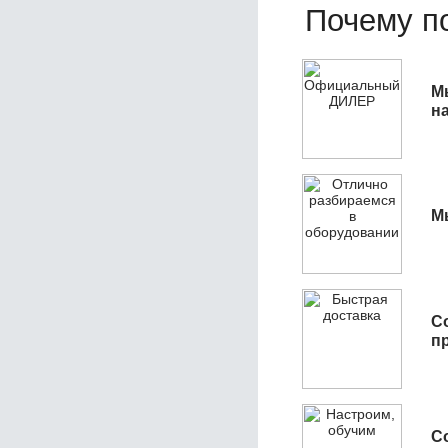
Почему по
М
н
М
С
п
С