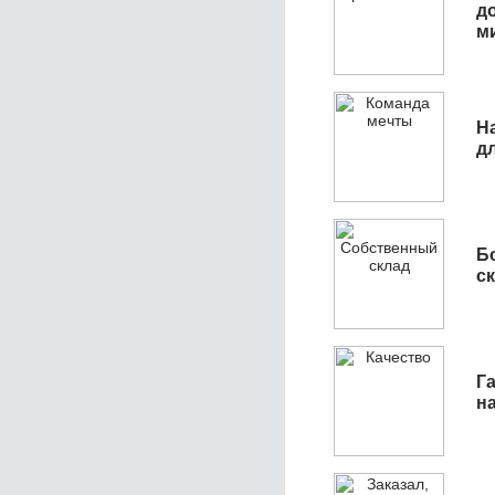
д
м
Н
д
Б
с
Га
н