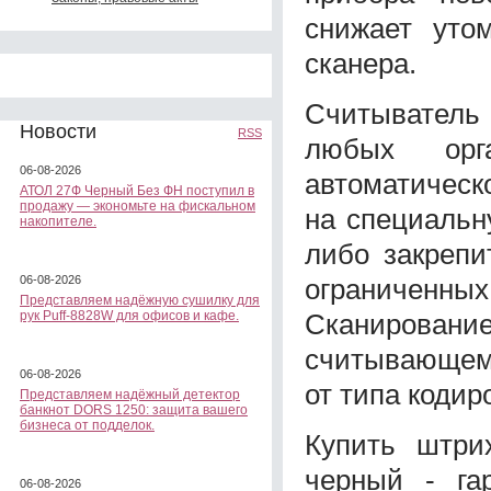
снижает уто
сканера.
Считыватель 
Новости
RSS
любых орг
06-08-2026
автоматическ
АТОЛ 27Ф Черный Без ФН поступил в
продажу — экономьте на фискальном
на специальн
накопителе.
либо закрепи
ограниченн
06-08-2026
Представляем надёжную сушилку для
Сканирование
рук Puff-8828W для офисов и кафе.
считывающему
06-08-2026
от типа кодир
Представляем надёжный детектор
банкнот DORS 1250: защита вашего
бизнеса от подделок.
Купить штри
черный - га
06-08-2026