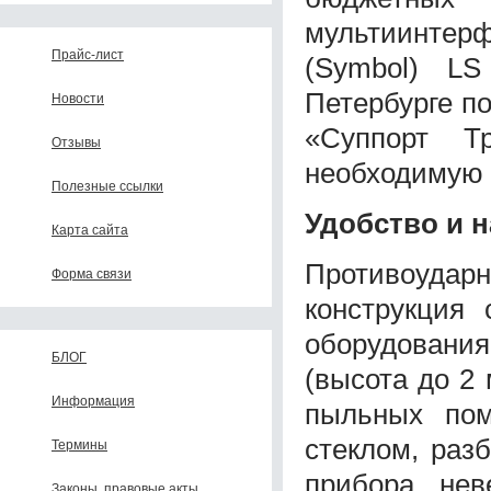
мультиинтер
Прайс-лист
(Symbol) LS
Петербурге п
Новости
«Суппорт Т
Отзывы
необходимую 
Полезные ссылки
Удобство и 
Карта сайта
Противоуда
Форма связи
конструкция
оборудовани
БЛОГ
(высота до 2 
Информация
пыльных пом
стеклом, раз
Термины
прибора нев
Законы, правовые акты