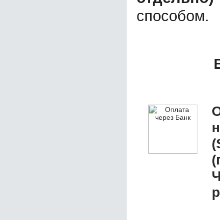
способом.
О
(
(
р