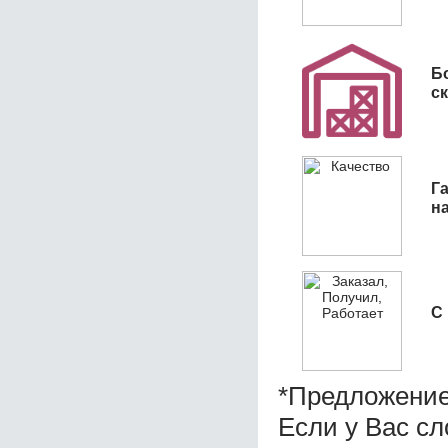
Б
с
Га
н
С
*Предложение
Если у Вас с