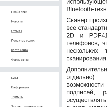
использующ
Bluetooth-тех
Прайс-лист
Сканер произ
Новости
все стандарт
Отзывы
2D и PDF41
Полезные ссылки
телефонов, ч
нескольких 
Карта сайта
сканирования 
Форма связи
Дополнительн
отдельно)
БЛОГ
возможности
Информация
подписей, р
Термины
осуществлят
Законы, правовые акты