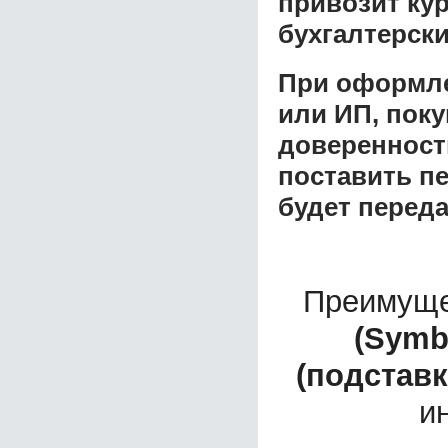
привозит ку
бухгалтерски
При оформле
или ИП, пок
доверенност
поставить пе
будет перед
Преимуще
(Symb
(подстав
и