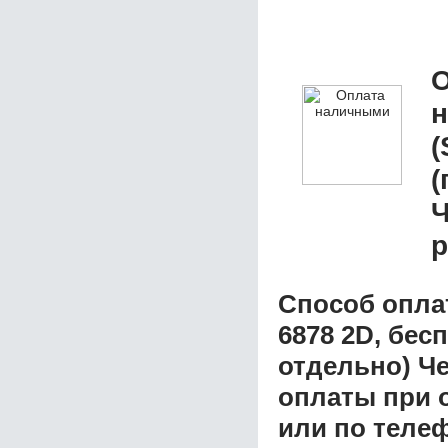
О
(
(
р
Способ опла
6878 2D, бес
отдельно) Ч
оплаты при о
или по теле