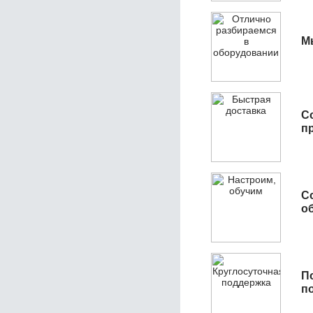
М
С
п
С
об
П
п