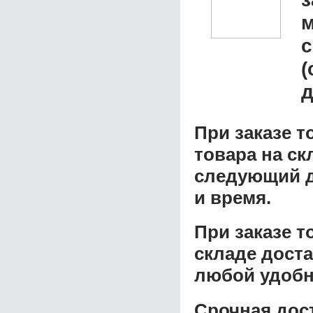
м
с
(
д
При заказе т
товара на ск
следующий д
и время.
При заказе 
складе доста
любой удобн
Срочная дост