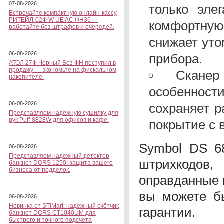
07-08-2026
только эле
Встречайте компактную онлайн-кассу
РИТЕЙЛ-02Ф W UE AC ФН36 —
комфортную
работайте без штрафов и очередей.
снижает ут
06-08-2026
прибора.
АТОЛ 27Ф Черный Без ФН поступил в
продажу — экономьте на фискальном
Сканер
накопителе.
особенност
06-08-2026
сохраняет р
Представляем надёжную сушилку для
рук Puff-8828W для офисов и кафе.
покрытие с 
Symbol DS 6
06-08-2026
Представляем надёжный детектор
штрихкодов,
банкнот DORS 1250: защита вашего
бизнеса от подделок.
оправданные 
вы можете б
06-08-2026
Новинка от STiMart: надёжный счётчик
гарантии.
банкнот DORS CT1040UM для
быстрого и точного подсчёта