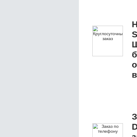
Н
S
Ш
б
о
в
З
D
з