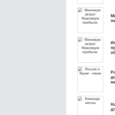
М
п
И
п
о
Р
д
м
Н
д