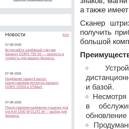
знаков, магни
а также имеет
Сканер штри
получить при
Новости
RSS
большой комп
07-08-2026
Встречайте надёжный счётчик
Преимуществ
банкнот DORS 750 S5 — скорость и
точность для вашего бизнеса.
Устро
07-08-2026
дистанцион
Надёжная защита кассы:
представляем детектор банкнот
и базой.
DORS 1050A в STiMart.
Несмотря 
07-08-2026
в обслужив
Представляем надёжную сушилку для
рук KAI 1500 W 01251.W — выбор для
обновление 
бизнеса.
Продуман