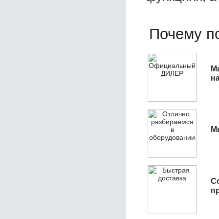
Почему по
М
н
М
С
п