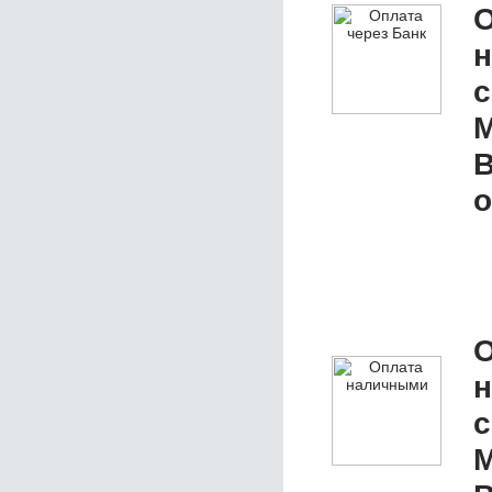
О
с
M
В
о
О
с
M