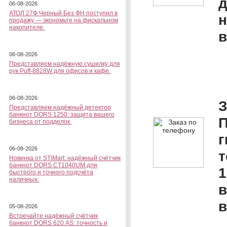
д
06-08-2026
АТОЛ 27Ф Черный Без ФН поступил в
н
продажу — экономьте на фискальном
накопителе.
в
06-08-2026
Представляем надёжную сушилку для
рук Puff-8828W для офисов и кафе.
06-08-2026
З
Представляем надёжный детектор
банкнот DORS 1250: защита вашего
П
бизнеса от подделок.
г
06-08-2026
Новинка от STiMart: надёжный счётчик
банкнот DORS CT1040UM для
1
быстрого и точного подсчёта
наличных.
в
в
05-08-2026
Встречайте надёжный счётчик
банкнот DORS 620 АS: точность и