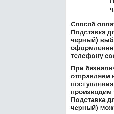
В
ч
Способ опла
Подставка дл
черный)
выби
оформлении з
телефону со
При безнали
отправляем н
поступления
производим 
Подставка дл
черный)
можн