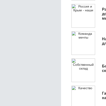
Р
д
м
Н
д
Б
с
Га
н