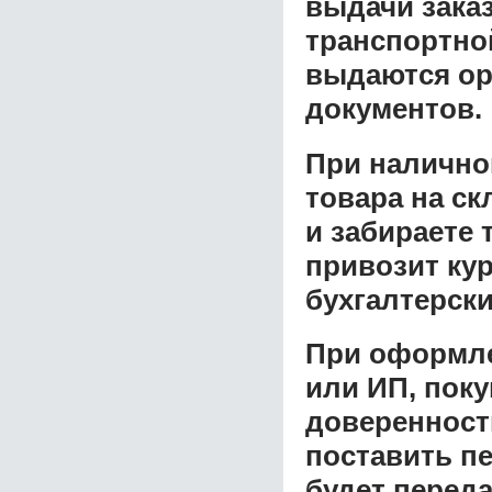
выдачи заказ
транспортной
выдаются ор
документов.
При налично
товара на ск
и забираете 
привозит ку
бухгалтерски
При оформле
или ИП, пок
доверенност
поставить пе
будет перед