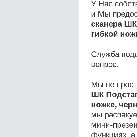
У Нас собс
и Мы предо
сканера ШК
гибкой нож
Служба под
вопрос.
Мы не прос
ШК Подстав
ножке, чер
мы распакуе
мини-презен
функциях, а