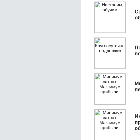
С
об
П
п
М
п
И
п
о