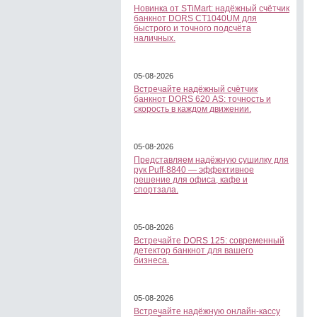
Новинка от STiMart: надёжный счётчик
банкнот DORS CT1040UM для
быстрого и точного подсчёта
наличных.
05-08-2026
Встречайте надёжный счётчик
банкнот DORS 620 АS: точность и
скорость в каждом движении.
05-08-2026
Представляем надёжную сушилку для
рук Puff-8840 — эффективное
решение для офиса, кафе и
спортзала.
05-08-2026
Встречайте DORS 125: современный
детектор банкнот для вашего
бизнеса.
05-08-2026
Встречайте надёжную онлайн-кассу