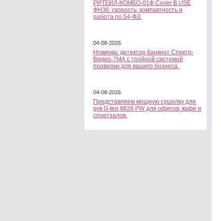
РИТЕЙЛ-КОМБО-01Ф Cover B USE
ФН36: скорость, компактность и
работа по 54-ФЗ.
04-08-2026
Новинка: детектор банкнот Спектр-
Видео-7МА с тройной системой
проверки для вашего бизнеса.
04-08-2026
Представляем мощную сушилку для
рук G-teq 8826 PW для офисов, кафе и
спортзалов.