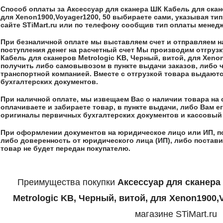
Способ оплаты за
Аксессуар для сканера ШК Кабель для скан
для Xenon1900,Voyager1200, 50
выбираете сами, указывая тип
сайте STiMart.ru или по телефону сообщив тип оплаты менед
При безналичной оплате мы выставляем счет и отправляем на,
поступления денег на расчетный счет Мы производим отгрузк
Кабель для сканеров Metrologic KB, Черный, витой, для Xenon
получить либо самовывозом в пункте выдачи заказов, либо 
транспортной компанией. Вместе с отгрузкой товара выдают
бухгалтерских документов.
При наличной оплате, мы извещаем Вас о наличии товара на 
оплачиваете и забираете товар, в пункте выдачи, либо Вам 
оригиналы первичных бухгалтерских документов и кассовый 
При оформлении документов на юридическое лицо или ИП, п
либо доверенность от юридического лица (ИП), либо постави
товар не будет передан покупателю.
Преимущества покупки
Аксессуар для сканера
Metrologic KB, Черный, витой, для Xenon1900,
магазине STiMart.ru