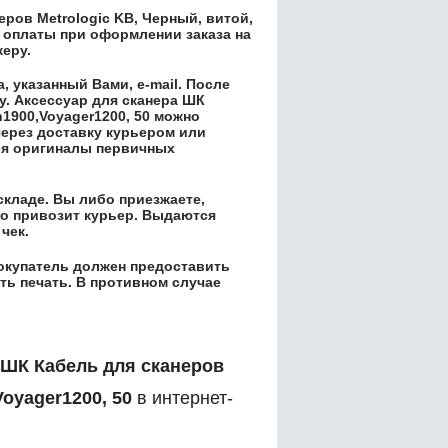
еров Metrologic KB, Черный, витой,
 оплаты при оформлении заказа на
жеру.
 указанный Вами, e-mail. После
у.
Аксессуар для сканера ШК
1900,Voyager1200, 50
можно
через доставку курьером или
ся оригиналы первичных
складе. Вы либо приезжаете,
его привозит курьер. Выдаются
чек.
окупатель должен предоставить
ть печать. В противном случае
 ШК Кабель для сканеров
Voyager1200, 50
в интернет-