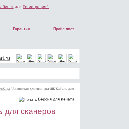
кабинет
или
Регистрация?
Гарантия
Прайс лист
t.ru
ихКода
/
Аксессуар для сканера ШК Кабель для
Версия для печати
ь для сканеров
я