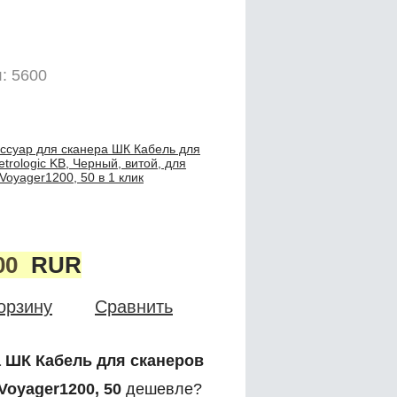
: 5600
ессуар для сканера ШК Кабель для
trologic KB, Черный, витой, для
oyager1200, 50 в 1 клик
00
RUR
орзину
Сравнить
а ШК Кабель для сканеров
Voyager1200, 50
дешевле?