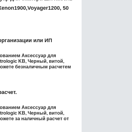
Xenon1900,Voyager1200, 50
организации или ИП
енованием
Аксессуар для
rologic KB, Черный, витой,
ожете безналичным расчетем
асчет.
енованием
Аксессуар для
rologic KB, Черный, витой,
жете за наличный расчет от