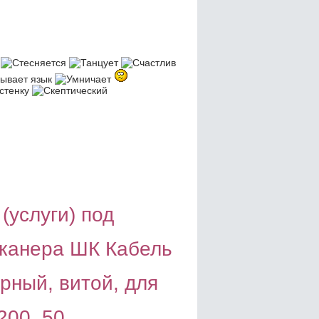
(услуги) под
сканера ШК Кабель
ерный, витой, для
200, 50