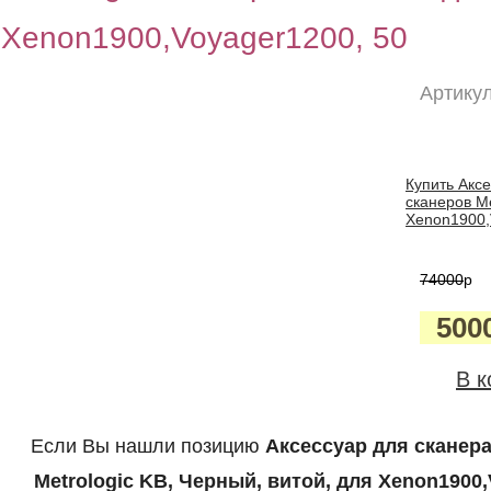
Xenon1900,Voyager1200, 50
Артикул
Купить Акс
сканеров Me
Xenon1900,V
74000
p
500
В к
Если Вы нашли позицию
Аксессуар для сканер
Metrologic KB, Черный, витой, для Xenon1900,