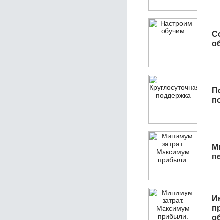
С
об
П
п
М
п
И
п
о