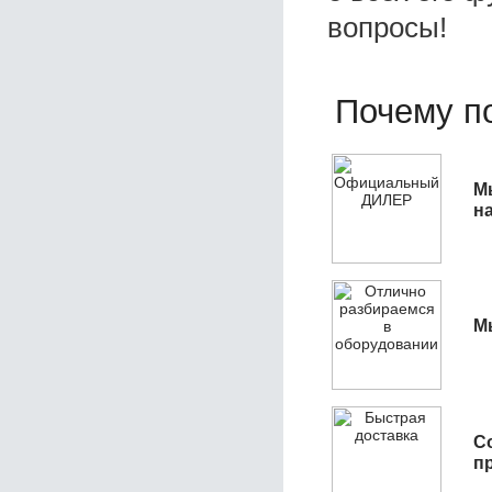
вопросы!
Почему по
М
н
М
С
п