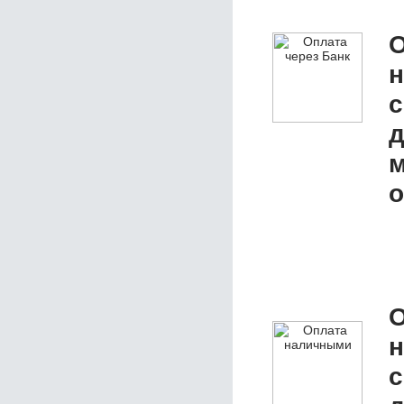
О
с
д
м
о
О
с