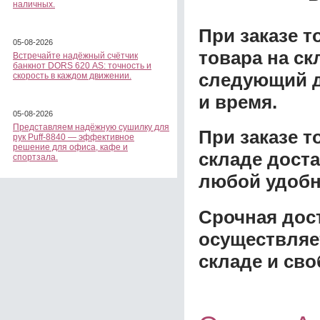
наличных.
При заказе т
05-08-2026
товара на ск
Встречайте надёжный счётчик
банкнот DORS 620 АS: точность и
следующий д
скорость в каждом движении.
и время.
05-08-2026
Представляем надёжную сушилку для
При заказе 
рук Puff-8840 — эффективное
решение для офиса, кафе и
складе доста
спортзала.
любой удобн
Срочная дост
осуществляе
складе и сво