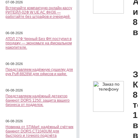
А
07-08-2026
Встречайте компактную онлайн-кассу
и
РИТЕЙЛ-02Ф W UE AC ФН36 —
работайте без штрафов и очередей.
8
в
06-08-2026
АТОЛ 27Ф Черный Без ФН поступил в
продажу — экономьте на фискальном
накопителе.
06-08-2026
Представляем надёжную сушилку для
З
рук Puff-8828W для офисов и кафе.
К
06-08-2026
8
Представляем надёжный детектор
банкнот DORS 1250: защита вашего
бизнеса от подделок.
1
06-08-2026
в
Новинка от STiMart: надёжный счётчик
банкнот DORS CT1040UM для
в
быстрого и точного подсчёта