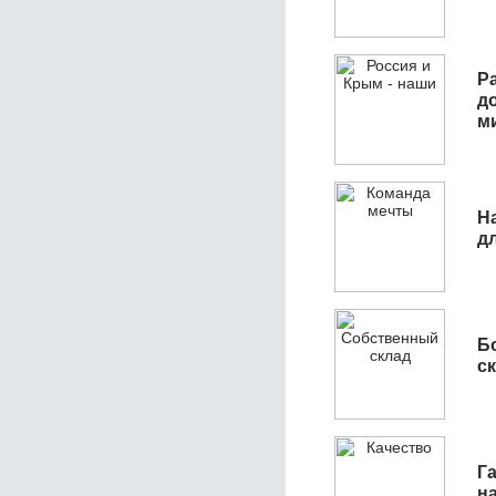
Р
д
м
Н
д
Б
с
Га
н