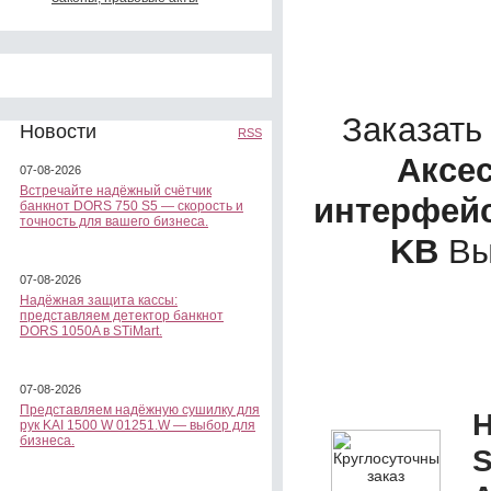
Заказать
Новости
RSS
Аксе
07-08-2026
Встречайте надёжный счётчик
интерфейс
банкнот DORS 750 S5 — скорость и
точность для вашего бизнеса.
KB
Вы
07-08-2026
Надёжная защита кассы:
представляем детектор банкнот
DORS 1050A в STiMart.
07-08-2026
Представляем надёжную сушилку для
Н
рук KAI 1500 W 01251.W — выбор для
бизнеса.
S