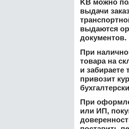
KB
можно по
выдачи заказ
транспортной
выдаются ор
документов.
При налично
товара на ск
и забираете 
привозит ку
бухгалтерски
При оформле
или ИП, пок
доверенност
поставить пе