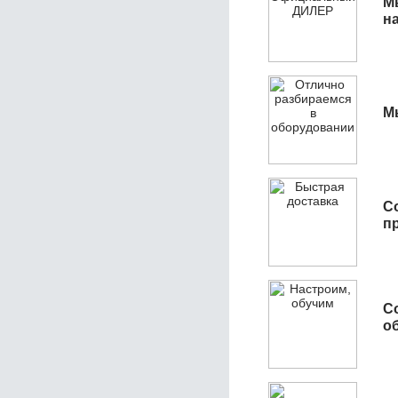
М
н
М
С
п
С
об