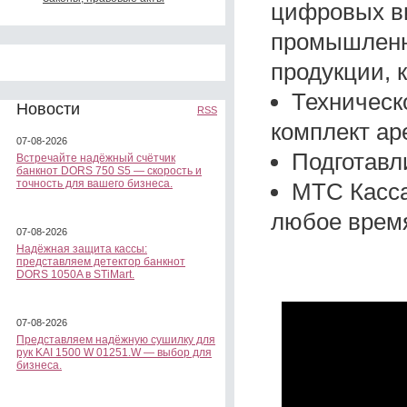
цифровых ви
промышленно
продукции, 
Техническ
Новости
RSS
комплект ар
07-08-2026
Подготавл
Встречайте надёжный счётчик
банкнот DORS 750 S5 — скорость и
точность для вашего бизнеса.
МТС Касса
любое время
07-08-2026
Надёжная защита кассы:
представляем детектор банкнот
DORS 1050A в STiMart.
07-08-2026
Представляем надёжную сушилку для
рук KAI 1500 W 01251.W — выбор для
бизнеса.