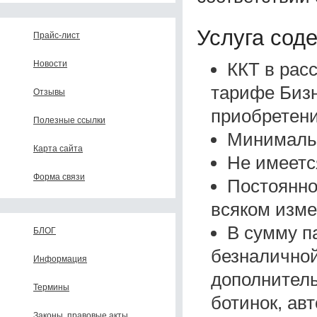
Услуга сод
Прайс-лист
ККТ в рас
Новости
тарифе Бизн
Отзывы
приобретени
Полезные ссылки
Минимальн
Карта сайта
Не имеетс
Форма связи
Постоянно
всяком изме
В сумму па
БЛОГ
безналичной
Информация
дополнитель
Термины
ботинок, авт
Законы, правовые акты