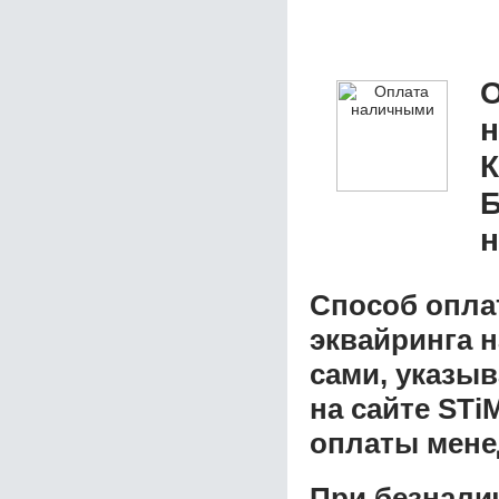
О
К
Б
н
Способ опла
эквайринга 
сами, указы
на сайте STi
оплаты мене
При безнали