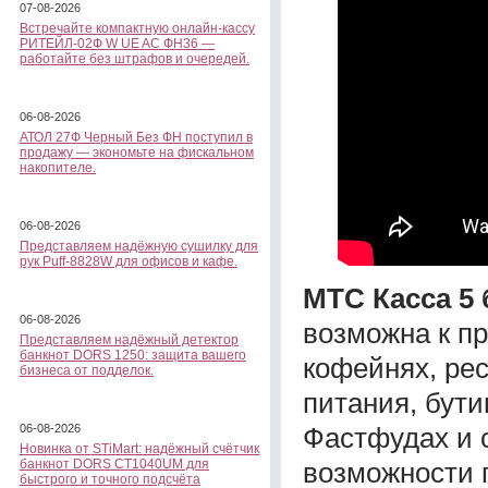
07-08-2026
Встречайте компактную онлайн-кассу
РИТЕЙЛ-02Ф W UE AC ФН36 —
работайте без штрафов и очередей.
06-08-2026
АТОЛ 27Ф Черный Без ФН поступил в
продажу — экономьте на фискальном
накопителе.
06-08-2026
Представляем надёжную сушилку для
рук Puff-8828W для офисов и кафе.
МТС Касса 5 
06-08-2026
возможна к п
Представляем надёжный детектор
банкнот DORS 1250: защита вашего
кофейнях, рес
бизнеса от подделок.
питания, бути
Фастфудах и 
06-08-2026
Новинка от STiMart: надёжный счётчик
возможности 
банкнот DORS CT1040UM для
быстрого и точного подсчёта