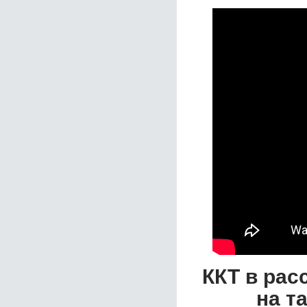
ККТ в рас
на т