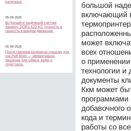
наличных.
большой наде
включающий в
05-08-2026
термопринтер
Встречайте надёжный счётчик
банкнот DORS 620 АS: точность и
расположенны
скорость в каждом движении.
может включат
05-08-2026
всех отношен
Представляем надёжную сушилку для
рук Puff-8840 — эффективное
о применении 
решение для офиса, кафе и
спортзала.
технологии и
документы кли
Ккм может бы
программами 
добавочного 
кода и термин
работы со вс