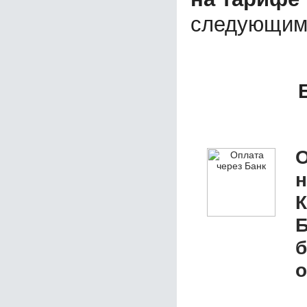
следующим
О
К
Б
б
о