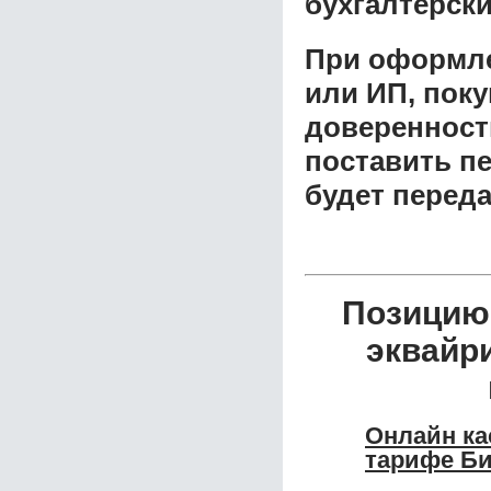
бухгалтерски
При оформле
или ИП, пок
доверенност
поставить пе
будет перед
Позицию 
эквайр
Онлайн ка
тарифе Би