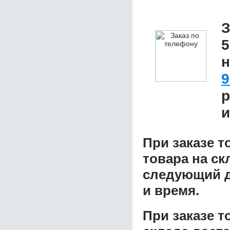
З
5
н
9
р
и
При заказе т
товара на ск
следующий д
и время.
При заказе 