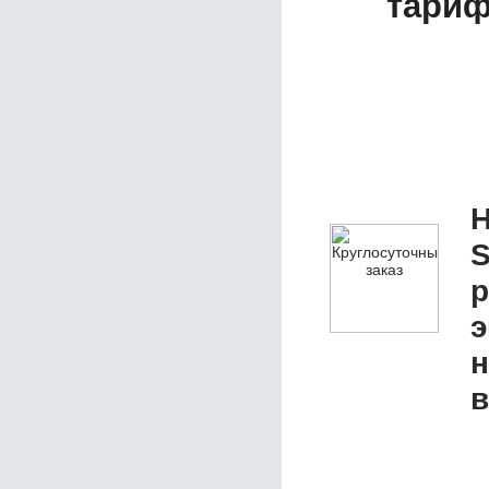
тариф
Н
S
р
э
н
в