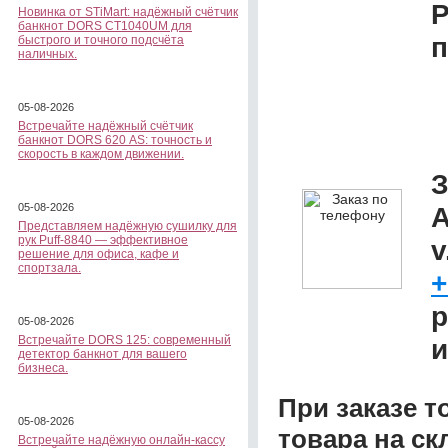
Новинка от STiMart: надёжный счётчик
банкнот DORS CT1040UM для
п
быстрого и точного подсчёта
наличных.
05-08-2026
Встречайте надёжный счётчик
банкнот DORS 620 АS: точность и
скорость в каждом движении.
З
05-08-2026
А
Представляем надёжную сушилку для
рук Puff-8840 — эффективное
v
решение для офиса, кафе и
спортзала.
+
р
05-08-2026
Встречайте DORS 125: современный
и
детектор банкнот для вашего
бизнеса.
При заказе т
05-08-2026
товара на ск
Встречайте надёжную онлайн-кассу