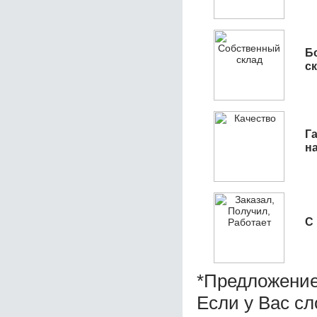
Б
с
Га
н
С
*Предложение
Если у Вас с