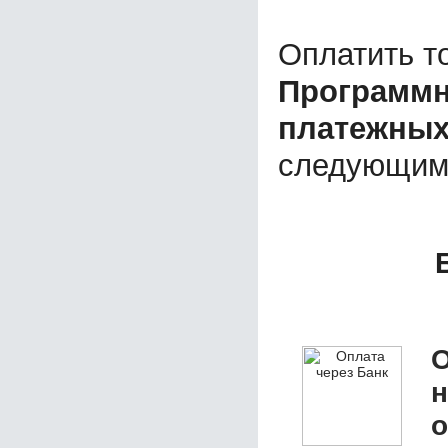
Оплатить т
Программн
платежных 
следующим
О
о