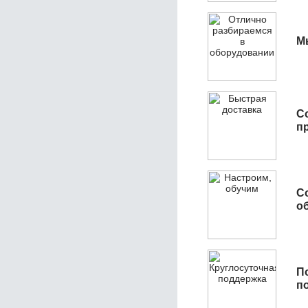
М
С
п
С
об
П
п