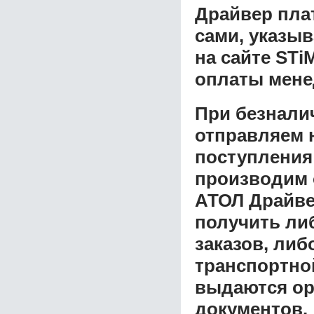
Драйвер плат
сами, указы
на сайте STi
оплаты мене
При безнали
отправляем н
поступления
производим 
АТОЛ Драйвер
получить ли
заказов, либ
транспортной
выдаются ор
документов.