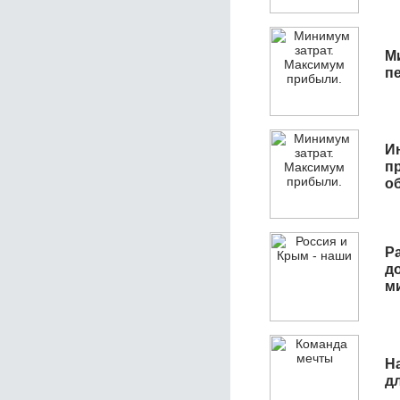
М
п
И
п
о
Р
д
м
Н
д