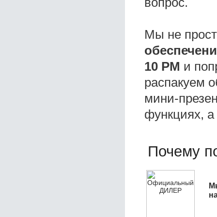
вопрос.
Мы не прос
обеспечени
10 РМ
и поп
распакуем о
мини-презен
функциях, а
Почему по
М
н