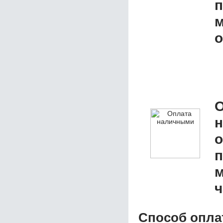
п
м
о
О
о
п
м
ч
Способ опла