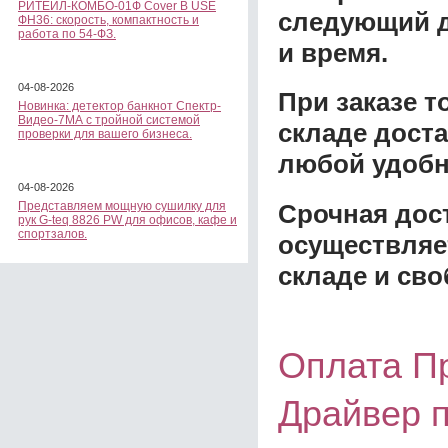
РИТЕЙЛ-КОМБО-01Ф Cover B USE
следующий д
ФН36: скорость, компактность и
работа по 54-ФЗ.
и время.
04-08-2026
При заказе 
Новинка: детектор банкнот Спектр-
Видео-7МА с тройной системой
складе доста
проверки для вашего бизнеса.
любой удобн
04-08-2026
Срочная дост
Представляем мощную сушилку для
рук G-teq 8826 PW для офисов, кафе и
спортзалов.
осуществляе
складе и сво
Оплата П
Драйвер п