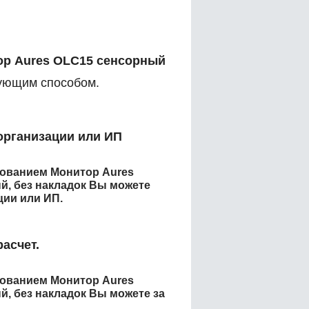
р Aures OLC15 сенсорный
ующим способом.
организации или ИП
енованием
Монитор Aures
й, без накладок
Вы можете
ции или ИП.
асчет.
енованием
Монитор Aures
й, без накладок
Вы можете за