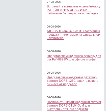
07-08-2026
Встречайте компактную онлайн-кассу
РИТЕЙЛ-02Ф W UE AC ФН36 —
работайте без штрафов и очередей.
06-08-2026
АТОЛ 27Ф Черный Без ФН поступил в
продажу — экономьте на фискальном
накопителе.
06-08-2026
Представляем надёжную сушилку для
рук Puff-8828W для офисов и кафе.
06-08-2026
Представляем надёжный детектор
банкнот DORS 1250: защита вашего
бизнеса от подделок.
06-08-2026
Новинка от STiMart: надёжный счётчик
банкнот DORS CT1040UM для
быстрого и точного подсчёта