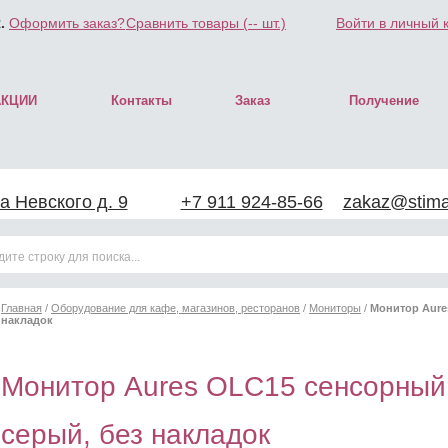
.
Оформить заказ?
Сравнить товары (
--
шт.)
Войти в личный 
АКЦИИ
Контакты
Заказ
Получение
а Невского д. 9
+7 911 924-85-66
zakaz@stimar
Главная
/
Оборудование для кафе, магазинов, ресторанов
/
Мониторы
/
Монитор Aure
накладок
Монитор Aures OLC15 сенсорный 
серый, без накладок