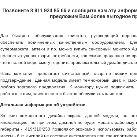
Позвоните 8-911-924-85-66 и сообщите нам эту информ
предложим Вам более выгодное п
Для быстрого обслуживания клиентов, руководящий персон
обеспечить подчиненных качественным оборудованием. Дл
супермаркета, аптеки и пр. можно купить сенсорный монитор A
полностью удовлетворит потребности, как самих продавцов во вр
что в полной мере смогут оценить привлекательный дизайн диспле
Наша компания предлагает качественный товар по низким цен
подтверждение. Данная модель имеет темно-серый цвет, и смож
любого торгового предприятия. К монитору нужно подключить
работать с ним, качественно и быстро обслуживать клиентов.
Детальная информация об устройстве
За счет компактного дизайна экрана данной модели, на н
информацию, но при этом, дисплей не будет мешать рабочему п
габариты - 419*310*253 позволяют экономно использовать рабо
массы - 6 кг, дисплей не составит дискомфорта при транспортиров