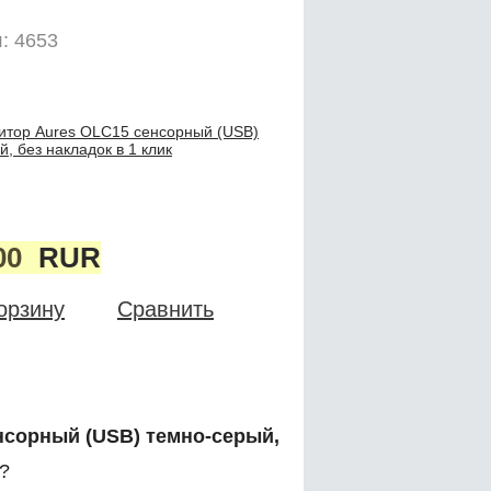
: 4653
итор Aures OLC15 сенсорный (USB)
, без накладок в 1 клик
00
RUR
орзину
Сравнить
нсорный (USB) темно-серый,
?