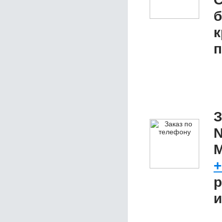
б
к
п
З
N
M
+
р
и