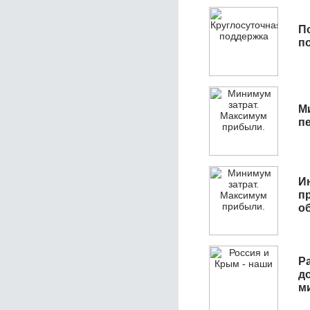
П
п
М
п
И
п
о
Р
д
м