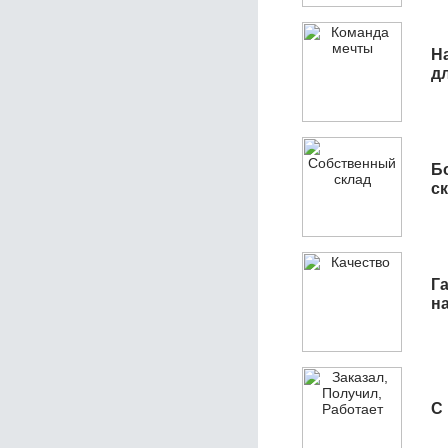
Н
д
Б
с
Га
н
С