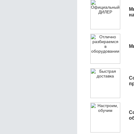
М
н
М
С
п
С
об