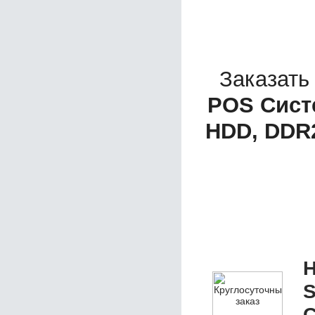
Заказать
POS Сист
HDD, DDR2
Н
S
С