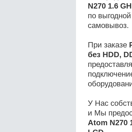
N270 1.6 GH
по выгодной
самовывоз.
При заказе
без HDD, D
предоставля
подключение
оборудовани
У Нас собс
и Мы предо
Atom N270 1