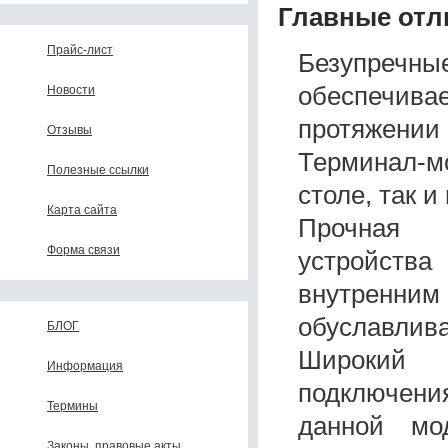
Главные отл
Прайс-лист
Безупречны
обеспечи
Новости
протяжении 
Отзывы
Терминал-м
Полезные ссылки
столе, так и
Карта сайта
Прочная 
Форма связи
устройств
внутренн
обуславлива
БЛОГ
Широкий 
Информация
подключени
Термины
данной мо
Законы, правовые акты