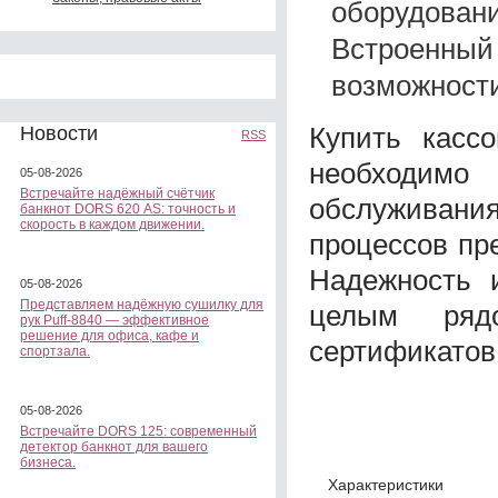
оборудовани
Встроенны
возможност
Купить касс
Новости
RSS
необходимо
05-08-2026
Встречайте надёжный счётчик
обслуживан
банкнот DORS 620 АS: точность и
скорость в каждом движении.
процессов пр
Надежность 
05-08-2026
Представляем надёжную сушилку для
целым ряд
рук Puff-8840 — эффективное
решение для офиса, кафе и
сертификатов
спортзала.
05-08-2026
Встречайте DORS 125: современный
детектор банкнот для вашего
бизнеса.
Характеристики