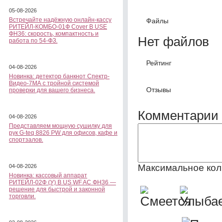
05-08-2026
Встречайте надёжную онлайн-кассу
Файлы
РИТЕЙЛ-КОМБО-01Ф Cover B USE
ФН36: скорость, компактность и
Нет файлов
работа по 54-ФЗ.
Рейтинг
04-08-2026
Новинка: детектор банкнот Спектр-
Видео-7МА с тройной системой
Отзывы
проверки для вашего бизнеса.
Комментарии 
04-08-2026
Представляем мощную сушилку для
рук G-teq 8826 PW для офисов, кафе и
спортзалов.
Максимальное кол
04-08-2026
Новинка: кассовый аппарат
РИТЕЙЛ-02Ф (У) B US WF AC ФН36 —
решение для быстрой и законной
торговли.