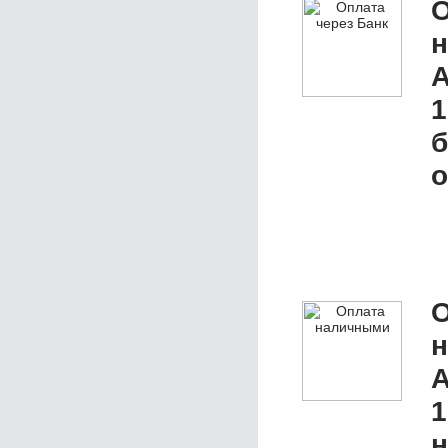
О
A
1
б
о
О
A
1
н