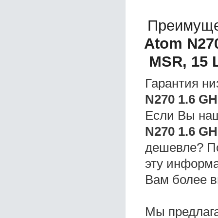
Преимуще
Atom N270
MSR, 15 
Гарантия ни
N270 1.6 GH
Если Вы на
N270 1.6 GH
дешевле? П
эту информа
Вам более в
Мы предлаг