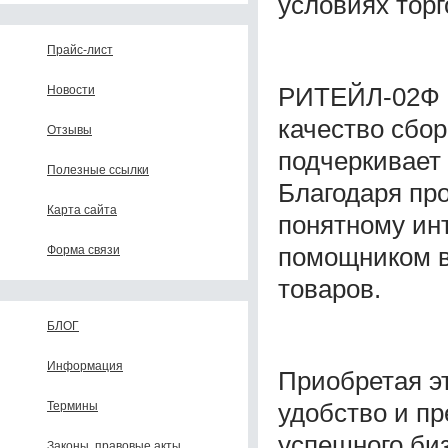
условиях торг
Прайс-лист
РИТЕЙЛ-02Ф (
Новости
качество сбор
Отзывы
подчеркивает 
Полезные ссылки
Благодаря пр
Карта сайта
понятному ин
помощником в
Форма связи
товаров.
БЛОГ
Информация
Приобретая эт
удобство и п
Термины
успешного би
Законы, правовые акты