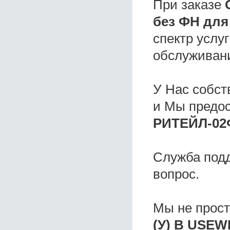
При заказе
без ФН для
спектр услу
обслуживани
У Нас собс
и Мы предо
РИТЕЙЛ-02Ф
Служба под
вопрос.
Мы не прос
(У) B USEW