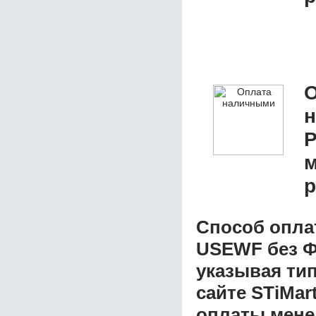
О
Р
м
р
Способ опла
USEWF без Ф
указывая ти
сайте STiMar
оплаты мене