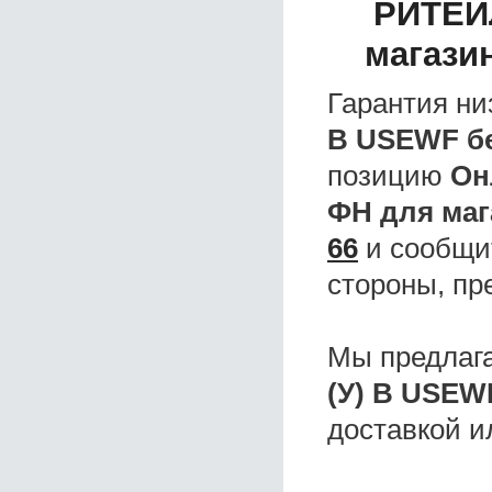
РИТЕЙЛ
магази
Гарантия ни
B USEWF бе
позицию
Он
ФН для маг
66
и сообщит
стороны, пр
Мы предлаг
(У) B USEW
доставкой и