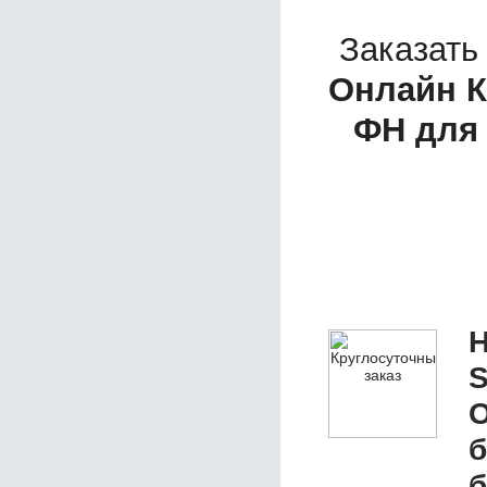
Заказать
Онлайн К
ФН для 
Н
S
О
б
б