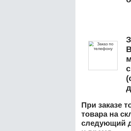
З
B
м
с
(
д
При заказе т
товара на ск
следующий д