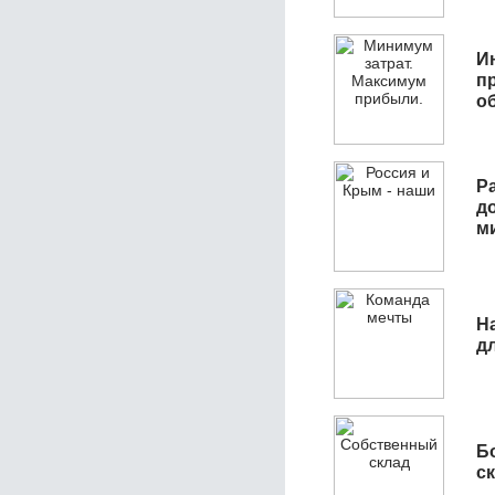
И
п
о
Р
д
м
Н
д
Б
с