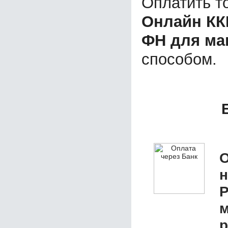
Оплатить т
Онлайн КК
ФН для ма
способом.
О
Р
м
р