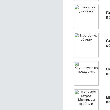
С
п
С
об
П
п
М
п