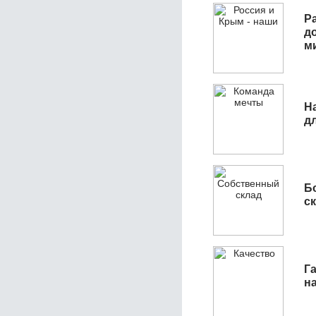
Р
д
м
Н
д
Б
с
Га
н