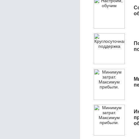
С
об
П
п
М
п
И
п
о