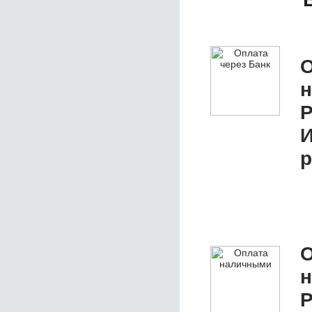
О
Р
р
О
Р