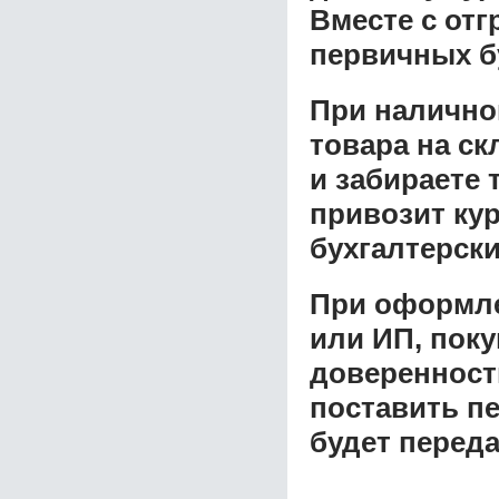
Вместе с от
первичных б
При налично
товара на ск
и забираете 
привозит ку
бухгалтерски
При оформле
или ИП, пок
доверенност
поставить пе
будет перед