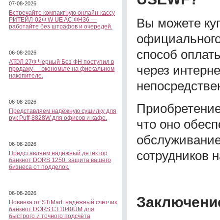
07-08-2026
Встречайте компактную онлайн-кассу
Вы можете ку
РИТЕЙЛ-02Ф W UE AC ФН36 —
работайте без штрафов и очередей.
официального
способ оплаты
06-08-2026
АТОЛ 27Ф Черный Без ФН поступил в
через интерн
продажу — экономьте на фискальном
накопителе.
непосредстве
06-08-2026
Приобретение 
Представляем надёжную сушилку для
рук Puff-8828W для офисов и кафе.
что оно обесп
обслуживание
06-08-2026
сотрудников 
Представляем надёжный детектор
банкнот DORS 1250: защита вашего
бизнеса от подделок.
06-08-2026
Заключени
Новинка от STiMart: надёжный счётчик
банкнот DORS CT1040UM для
быстрого и точного подсчёта