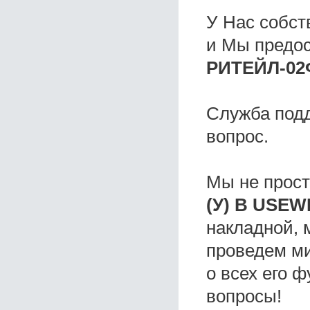
У Нас собс
и Мы предо
РИТЕЙЛ-02Ф
Служба под
вопрос.
Мы не прос
(У) B USEW
накладной, 
проведем ми
о всех его ф
вопросы!