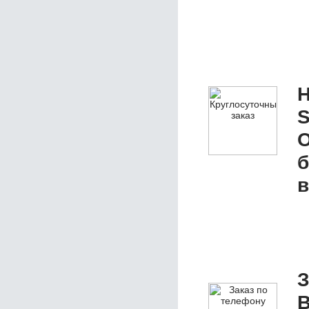
Н
S
О
б
в
З
B