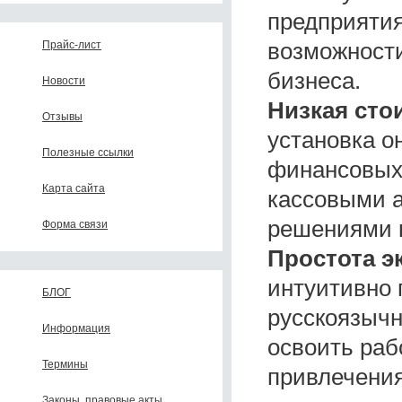
предприятия
возможност
Прайс-лист
бизнеса.
Новости
Низкая сто
Отзывы
установка о
Полезные ссылки
финансовых
Карта сайта
кассовыми 
решениями 
Форма связи
Простота э
интуитивно 
БЛОГ
русскоязычн
Информация
освоить раб
Термины
привлечения
Законы, правовые акты