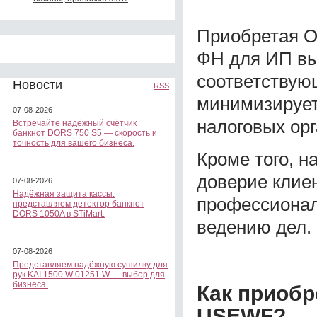
Приобретая 
ФН для ИП вы
соответствую
Новости
RSS
минимизирует
07-08-2026
налоговых орг
Встречайте надёжный счётчик
банкнот DORS 750 S5 — скорость и
точность для вашего бизнеса.
Кроме того, н
доверие клие
07-08-2026
Надёжная защита кассы:
профессионал
представляем детектор банкнот
DORS 1050A в STiMart.
ведению дел.
07-08-2026
Представляем надёжную сушилку для
рук KAI 1500 W 01251.W — выбор для
бизнеса.
Как приобр
USEWF?