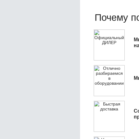
Почему по
М
н
М
С
п