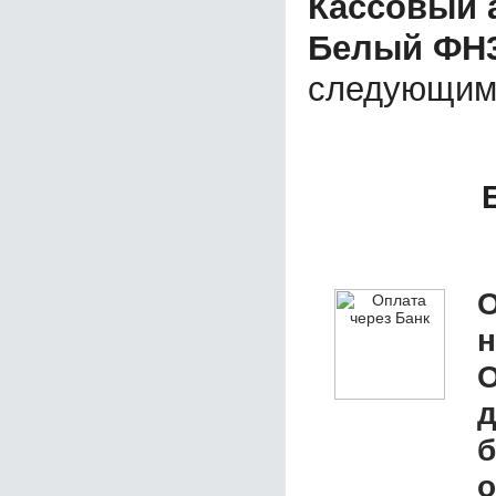
Кассовый 
Белый ФН3
следующим
О
д
б
о