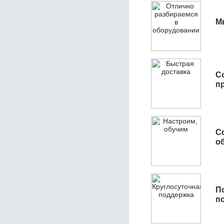
М
С
п
С
об
П
п