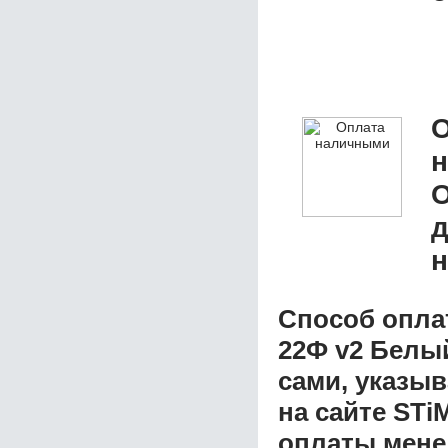
О
д
н
Способ опла
22Ф v2 Белы
сами, указы
на сайте STi
оплаты мене