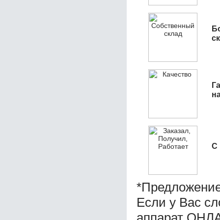
Б
с
Га
н
С
*Предложение
Если у Вас с
аппарат ОНЛА