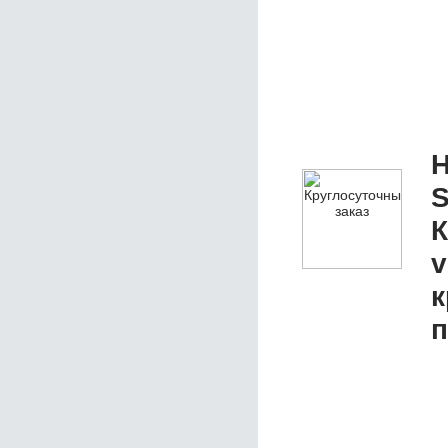
Н
S
К
v
к
п