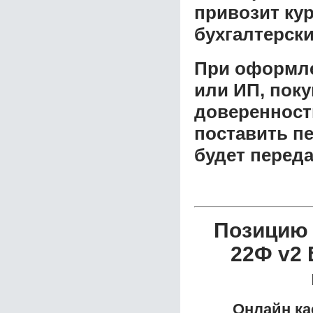
привозит ку
бухгалтерски
При оформле
или ИП, пок
доверенност
поставить пе
будет перед
Позицию
22Ф v2 
Онлайн ка