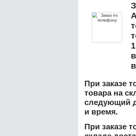
З
А
т
1
в
в
При заказе т
товара на ск
следующий д
и время.
При заказе 