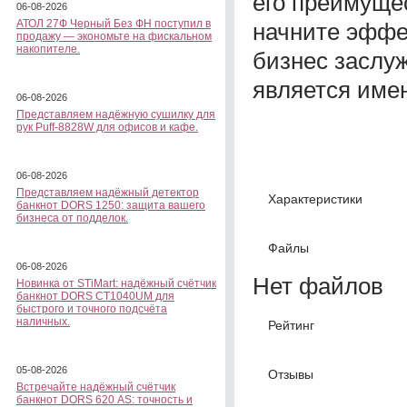
его преимуще
06-08-2026
АТОЛ 27Ф Черный Без ФН поступил в
начните эффе
продажу — экономьте на фискальном
накопителе.
бизнес заслу
является имен
06-08-2026
Представляем надёжную сушилку для
рук Puff-8828W для офисов и кафе.
06-08-2026
Представляем надёжный детектор
Характеристики
банкнот DORS 1250: защита вашего
бизнеса от подделок.
Файлы
06-08-2026
Нет файлов
Новинка от STiMart: надёжный счётчик
банкнот DORS CT1040UM для
быстрого и точного подсчёта
наличных.
Рейтинг
05-08-2026
Отзывы
Встречайте надёжный счётчик
банкнот DORS 620 АS: точность и