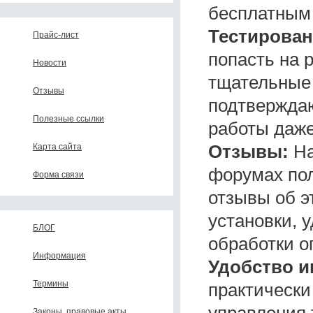
бесплатным 
Тестирован
Прайс-лист
попасть на 
Новости
тщательные 
Отзывы
подтверждаю
Полезные ссылки
работы даже
Отзывы:
На
Карта сайта
форумах по
Форма связи
отзывы об э
установки, 
БЛОГ
обработки о
Информация
Удобство и
Термины
практически
управления 
Законы, правовые акты