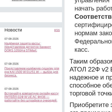
начать рабо
Соответств
сертифицир
Новости
RSS
нормам зако
07-08-2026
Федеральног
Надёжная защита кассы:
представляем детектор банкнот
касс.
DORS 1050A в STiMart.
Таким образо
07-08-2026
АТОЛ 22Ф v2
Представляем надёжную сушилку для
рук KAI 1500 W 01251.W — выбор для
надежное и п
бизнеса.
способное об
07-08-2026
торговой точк
Встречайте компактную онлайн-кассу
РИТЕЙЛ-02Ф W UE AC ФН36 —
работайте без штрафов и очередей.
Приобретите э