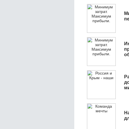
М
п
И
п
о
Р
д
м
Н
д