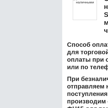
S
м
ч
Способ опла
для торговой
оплаты при о
или по теле
При безнали
отправляем н
поступления
производим 