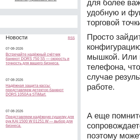
для более важ
удобную и фу
торговой точк
Просто зайди
Новости
RSS
конфигурацию
07-08-2026
мышкой. Или 
Встречайте надёжный счётчик
банкнот DORS 750 S5 — скорость и
точность для вашего бизнеса.
телефона, чт
случае резуль
07-08-2026
работе.
Надёжная защита кассы:
представляем детектор банкнот
DORS 1050A в STiMart.
07-08-2026
А еще помните
Представляем надёжную сушилку для
рук KAI 1500 W 01251.W — выбор для
сопровождает
бизнеса.
поэтому може