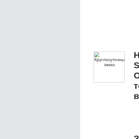
Н
S
О
т
в
З