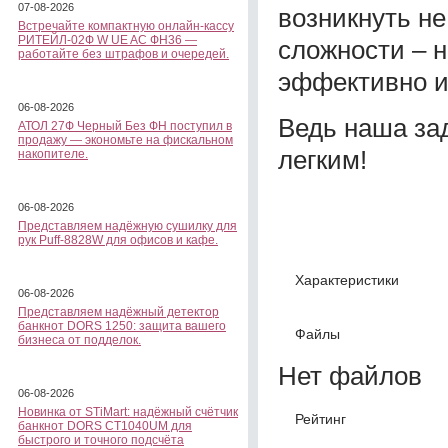
07-08-2026
возникнуть не
Встречайте компактную онлайн-кассу
РИТЕЙЛ-02Ф W UE AC ФН36 —
сложности – 
работайте без штрафов и очередей.
эффективно и
06-08-2026
Ведь наша за
АТОЛ 27Ф Черный Без ФН поступил в
продажу — экономьте на фискальном
легким!
накопителе.
06-08-2026
Представляем надёжную сушилку для
рук Puff-8828W для офисов и кафе.
Характеристики
06-08-2026
Представляем надёжный детектор
банкнот DORS 1250: защита вашего
Файлы
бизнеса от подделок.
Нет файлов
06-08-2026
Новинка от STiMart: надёжный счётчик
Рейтинг
банкнот DORS CT1040UM для
быстрого и точного подсчёта