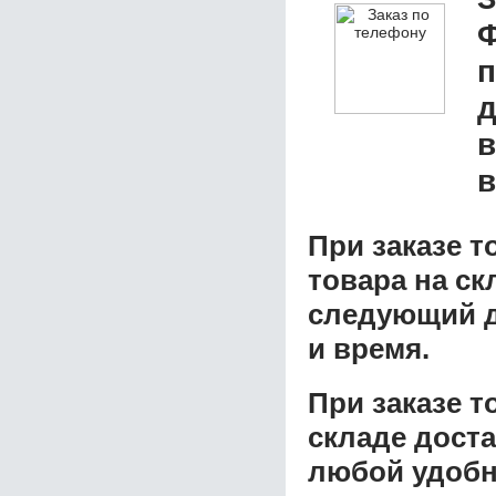
Ф
д
в
в
При заказе т
товара на ск
следующий д
и время.
При заказе 
складе доста
любой удобн