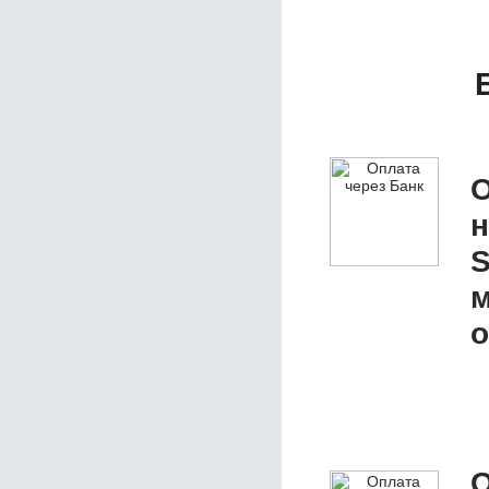
О
S
м
о
О