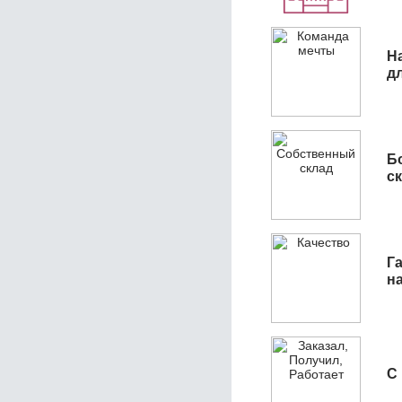
Н
д
Б
с
Га
н
С