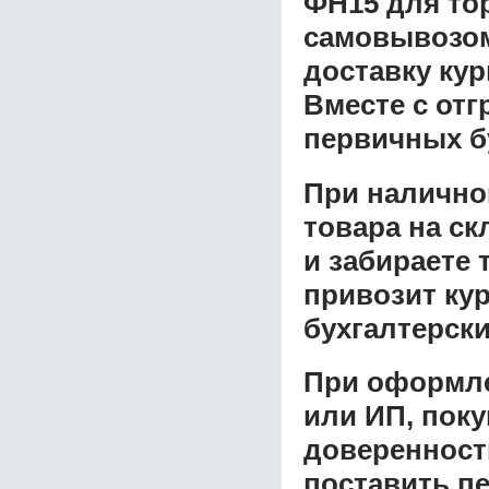
ФН15 для то
самовывозом 
доставку ку
Вместе с от
первичных б
При налично
товара на ск
и забираете 
привозит ку
бухгалтерски
При оформле
или ИП, пок
доверенност
поставить пе