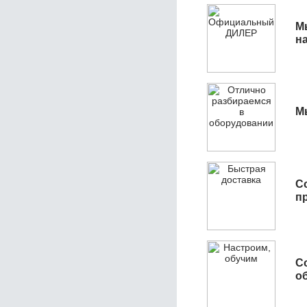
М
н
М
С
п
С
об