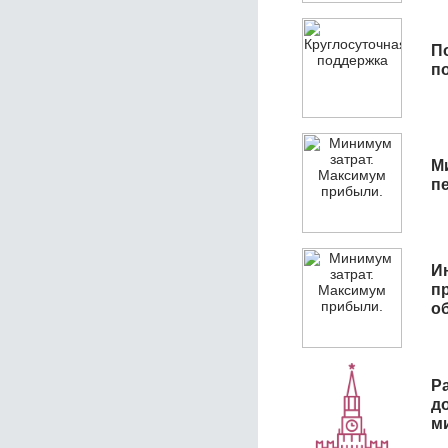
П
п
М
п
И
п
о
Р
д
м