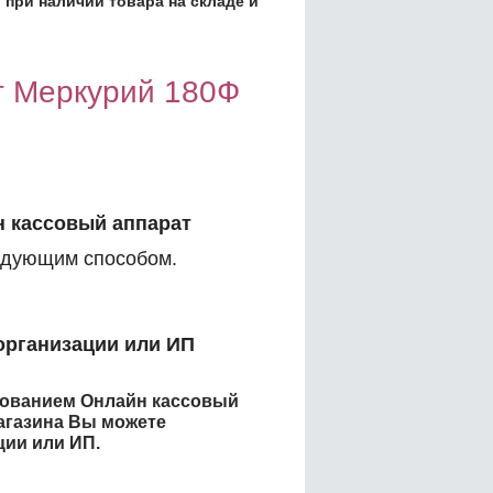
 при наличии товара на складе и
т Меркурий 180Ф
 кассовый аппарат
дующим способом.
организации или ИП
енованием
Онлайн кассовый
агазина
Вы можете
ции или ИП.