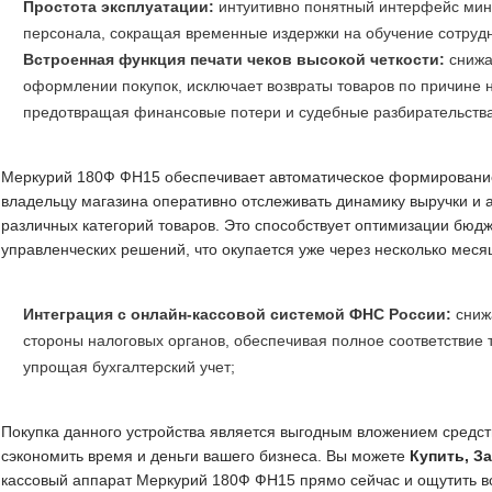
Простота эксплуатации:
интуитивно понятный интерфейс мин
персонала, сокращая временные издержки на обучение сотруд
Встроенная функция печати чеков высокой четкости:
снижа
оформлении покупок, исключает возвраты товаров по причине н
предотвращая финансовые потери и судебные разбирательства
Меркурий 180Ф ФН15 обеспечивает автоматическое формирование
владельцу магазина оперативно отслеживать динамику выручки и 
различных категорий товаров. Это способствует оптимизации бю
управленческих решений, что окупается уже через несколько меся
Интеграция с онлайн-кассовой системой ФНС России:
снижа
стороны налоговых органов, обеспечивая полное соответствие 
упрощая бухгалтерский учет;
Покупка данного устройства является выгодным вложением средств
сэкономить время и деньги вашего бизнеса. Вы можете
Купить, З
кассовый аппарат Меркурий 180Ф ФН15 прямо сейчас и ощутить в