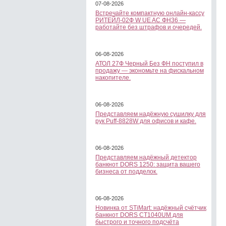
07-08-2026
Встречайте компактную онлайн-кассу
РИТЕЙЛ-02Ф W UE AC ФН36 —
работайте без штрафов и очередей.
06-08-2026
АТОЛ 27Ф Черный Без ФН поступил в
продажу — экономьте на фискальном
накопителе.
06-08-2026
Представляем надёжную сушилку для
рук Puff-8828W для офисов и кафе.
06-08-2026
Представляем надёжный детектор
банкнот DORS 1250: защита вашего
бизнеса от подделок.
06-08-2026
Новинка от STiMart: надёжный счётчик
банкнот DORS CT1040UM для
быстрого и точного подсчёта