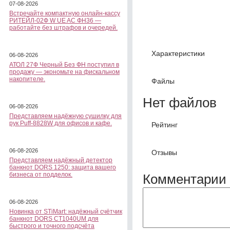
07-08-2026
Встречайте компактную онлайн-кассу
РИТЕЙЛ-02Ф W UE AC ФН36 —
работайте без штрафов и очередей.
Характеристики
06-08-2026
АТОЛ 27Ф Черный Без ФН поступил в
продажу — экономьте на фискальном
накопителе.
Файлы
Нет файлов
06-08-2026
Представляем надёжную сушилку для
рук Puff-8828W для офисов и кафе.
Рейтинг
06-08-2026
Отзывы
Представляем надёжный детектор
банкнот DORS 1250: защита вашего
бизнеса от подделок.
Комментарии 
06-08-2026
Новинка от STiMart: надёжный счётчик
банкнот DORS CT1040UM для
быстрого и точного подсчёта