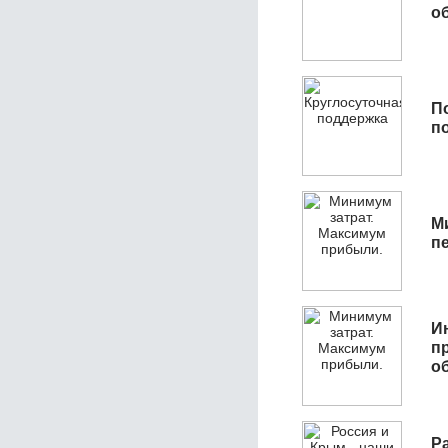
об
П
п
М
п
И
п
о
Р