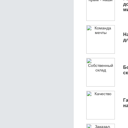
д
м
Н
д
Б
с
Га
н