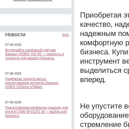
Приобретая э
качество, над
надежным пом
Новости
RSS
комфортную р
07-08-2026
бизнеса. Куп
Встречайте надёжный счётчик
банкнот DORS 750 S5 — скорость и
точность для вашего бизнеса.
инструмент в
выделиться ср
07-08-2026
вперед.
Надёжная защита кассы:
представляем детектор банкнот
DORS 1050A в STiMart.
07-08-2026
Не упустите 
Представляем надёжную сушилку для
рук KAI 1500 W 01251.W — выбор для
оборудование,
бизнеса.
стремление б