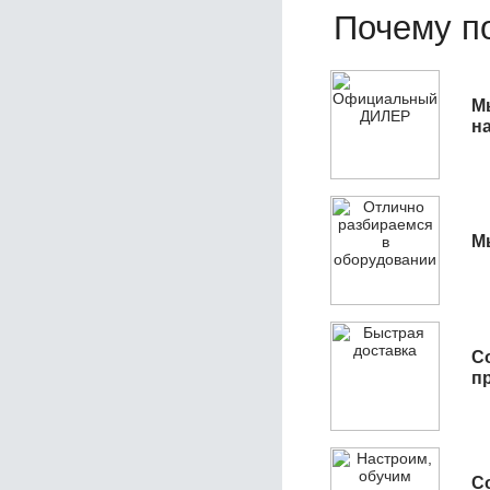
Почему по
М
н
М
С
п
С