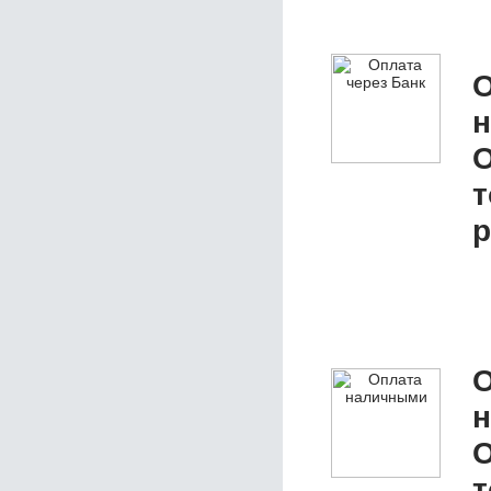
О
О
т
р
О
О
т