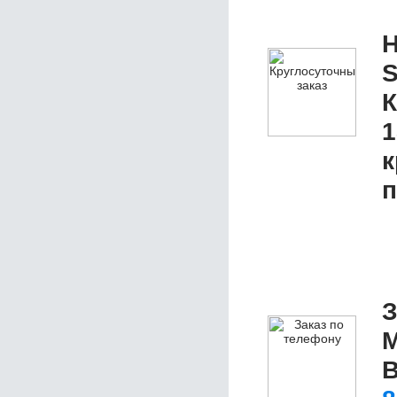
Н
S
К
1
к
п
З
М
В